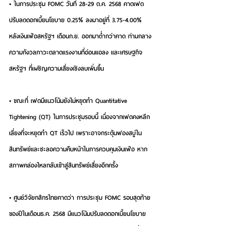
• ในการประชุม FOMC วันที่ 28-29 ต.ค. 2568 คาดเฟด
ปรับลดดอกเบี้ยนโยบาย 0.25% ลงมาอยู่ที่ 3.75-4.00% 
หลังเงินเฟ้อสหรัฐฯ เดือนก.ย. ออกมาต่ำกว่าคาด ท่ามกลาง
ความกังวลภาวะตลาดแรงงานที่อ่อนแอลง และเศรษฐกิจ
สหรัฐฯ ที่เผชิญความเสี่ยงเชิงลบเพิ่มขึ้น
• ขณะที่ เฟดมีแนวโน้มยังไม่หยุดทำ Quantitative 
Tightening (QT) ในการประชุมรอบนี้ เนื่องจากเฟดคงหลีก
เลี่ยงที่จะหยุดทำ QT เร็วไป เพราะอาจกระตุ้นฟองสบู่ใน
สินทรัพย์และชะลอความคืบหน้าในการควบคุมเงินเฟ้อ หาก
สภาพคล่องไหลกลับเข้าสู่สินทรัพย์เสี่ยงอีกครั้ง
• ศูนย์วิจัยกสิกรไทยคาดว่า การประชุม FOMC รอบสุดท้าย
ของปีในเดือนธ.ค. 2568 มีแนวโน้มปรับลดดอกเบี้ยนโยบาย