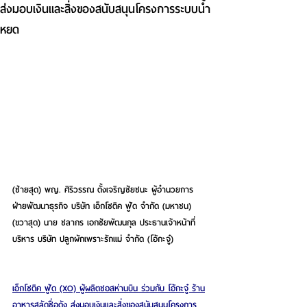
ส่งมอบเงินและสิ่งของสนับสนุนโครงการระบบน้ำ
หยด
(ซ้ายสุด) พญ. ศิริวรรณ ตั้งเจริญชัยชนะ ผู้อำนวยการ
ฝ่ายพัฒนาธุรกิจ บริษัท เอ็กโซติค ฟู้ด จำกัด (มหาชน) 
(ขวาสุด) นาย ชลากร เอกชัยพัฒนกุล ประธานเจ้าหน้าที่
บริหาร บริษัท ปลูกผักเพราะรักแม่ จำกัด (โอ้กะจู๋) 
เอ็กโซติค ฟู้ด (XO) ผู้ผลิตซอสห่านบิน ร่วมกับ โอ้กะจู๋ ร้าน
อาหารสลัดชื่อดัง ส่งมอบเงินและสิ่งของสนับสนุนโครงการ