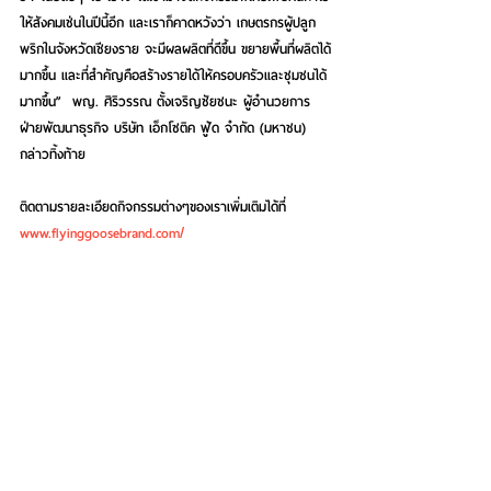
ให้สังคมเช่นในปีนี้อีก และเราก็คาดหวังว่า เกษตรกรผู้ปลูก
พริกในจังหวัดเชียงราย จะมีผลผลิตที่ดีขึ้น ขยายพื้นที่ผลิตได้
มากขึ้น และที่สำคัญคือสร้างรายได้ให้ครอบครัวและชุมชนได้
มากขึ้น”  พญ. ศิริวรรณ ตั้งเจริญชัยชนะ ผู้อำนวยการ
ฝ่ายพัฒนาธุรกิจ บริษัท เอ็กโซติค ฟู้ด จำกัด (มหาชน) 
กล่าวทิ้งท้าย
ติดตามรายละเอียดกิจกรรมต่างๆของเราเพิ่มเติมได้ที่ 
www.flyinggoosebrand.com/