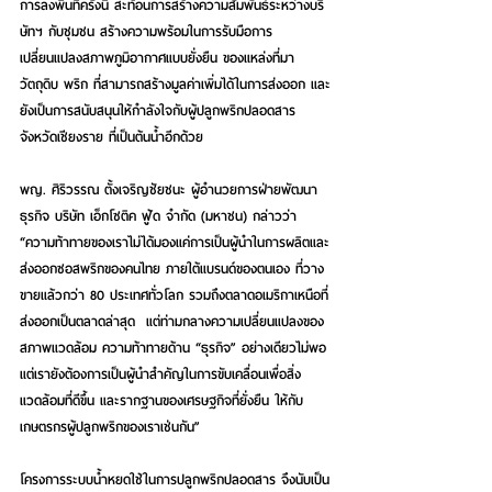
การลงพื้นที่ครั้งนี้ สะท้อนการสร้างความสัมพันธ์ระหว่างบริ
ษัทฯ กับชุมชน สร้างความพร้อมในการรับมือการ
เปลี่ยนแปลงสภาพภูมิอากาศแบบยั่งยืน ของแหล่งที่มา
วัตถุดิบ พริก ที่สามารถสร้างมูลค่าเพิ่มได้ในการส่งออก และ
ยังเป็นการสนับสนุนให้กำลังใจกับผู้ปลูกพริกปลอดสาร 
จังหวัดเชียงราย ที่เป็นต้นน้ำอีกด้วย
พญ. ศิริวรรณ ตั้งเจริญชัยชนะ ผู้อำนวยการฝ่ายพัฒนา
ธุรกิจ บริษัท เอ็กโซติค ฟู้ด จำกัด (มหาชน) กล่าวว่า
“ความท้าทายของเราไม่ได้มองแค่การเป็นผู้นำในการผลิตและ
ส่งออกซอสพริกของคนไทย ภายใต้แบรนด์ของตนเอง ที่วาง
ขายแล้วกว่า 80 ประเทศทั่วโลก รวมถึงตลาดอเมริกาเหนือที่
ส่งออกเป็นตลาดล่าสุด  แต่ท่ามกลางความเปลี่ยนแปลงของ
สภาพแวดล้อม ความท้าทายด้าน “ธุรกิจ” อย่างเดียวไม่พอ 
แต่เรายังต้องการเป็นผู้นำสำคัญในการขับเคลื่อนเพื่อสิ่ง
แวดล้อมที่ดีขึ้น และรากฐานของเศรษฐกิจที่ยั่งยืน ให้กับ
เกษตรกรผู้ปลูกพริกของเราเช่นกัน”
โครงการระบบน้ำหยดใช้ในการปลูกพริกปลอดสาร จึงนับเป็น