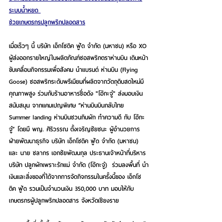
ระบบน้ำหยด 
ช่วยเกษตรกรปลูกพริกปลอดสาร
เมื่อเร็วๆ นี้ บริษัท เอ็กโซติค ฟู้ด จำกัด (มหาชน) หรือ XO 
ผู้ส่งออกรายใหญ่ในผลิตภัณฑ์ซอสพริกตราห่านบิน เดินหน้า
ขับเคลื่อนกิจกรรมเพื่อสังคม
 นำแบรนด์ ห่านบิน (Flying 
Goose) ซอสพริกระดับพรีเมียมที่ผลิตจากวัตถุดิบสดใหม่มี
คุณภาพสูง ร่วมกับร้านอาหารชื่อดัง "โอ้กะจู๋" ส่งมอบเงิน
สนับสนุน จากแคมเปญพิเศษ “ห่านบินบินกลับไทย 
Summer landing ห่านบินชวนกินผัก ทำความดี กับ โอ้กะ
จู๋” โดยมี พญ. ศิริวรรณ ตั้งเจริญชัยชนะ ผู้อำนวยการ
ฝ่ายพัฒนาธุรกิจ บริษัท เอ็กโซติค ฟู้ด จำกัด (มหาชน) 
และ นาย ชลากร เอกชัยพัฒนกุล ประธานเจ้าหน้าที่บริหาร 
บริษัท ปลูกผักเพราะรักแม่ จำกัด (โอ้กะจู๋) 
ร่วมลงพื้นที่ นำ
เงินและสิ่งของที่ได้จากการจัดกิจกรรมในครั้งนี้ของ เอ็กโซ
ติค ฟู้ด รวมเป็นจำนวนเงิน 350,000 บาท มอบให้กับ
เกษตรกรผู้ปลูกพริกปลอดสาร จังหวัดเชียงราย