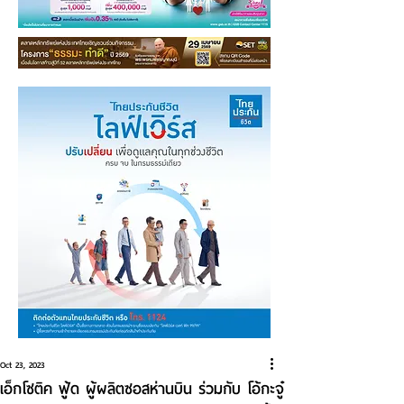
Oct 23, 2023
เอ็กโซติค ฟู้ด ผู้ผลิตซอสห่านบิน ร่วมกับ โอ้กะจู๋