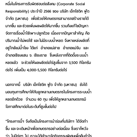
หนึ่งในโครงการรับผิดชอบต่อสังคม (Corporate Social 
Responsibility) ประจำปี 2566
 ของ บริษัท เอ็กโซติค ฟู้ด 
จำกัด (มหาชน)  เพื่อช่วยให้เกษตรกรสามารถสร้างรายได้
มากขึ้น และช่วยเพิ่มผลผลิตให้มากขึ้น รวมถึงแก้ไขปัญหา
จัดการเรื่องน้ำใช้เพาะปลูกด้วย เนื่องจากปัญหาสำคัญ คือ 
ปริมาณน้ำไม่พอใช้ และไม่มีระบบน้ำหยด จึงหาแหล่งผลิตที่
อยู่ใกล้แม่น้ำโขง ได้แก่  อำเภอแม่สาย  อำเภอแม่จัน  และ
อำเภอเชียงแสน จ. เชียงราย  ซึ่งหลังจากที่ติดตั้งระบบน้ำ
หยดแล้ว  จะช่วยให้ผลผลิตต่อไร่สูงขึ้นจาก 3,500 กิโลกรัม
ต่อไร่ เพิ่มเป็น 4,000-5,500 กิโลกรัมต่อไร่ 
นอกจากนี้  บริษัท เอ็กโซติค ฟู้ด จำกัด (มหาชน)  ยังได้
มอบทุนการศึกษาให้กับลูกหลานเกษตรกรในโครงการระบบน้ำ
หยดอีกด้วย  จำนวน 60 ทุน เพื่อให้ลูกหลานเกษตรกรมี
โอกาสศึกษาต่อในระดับที่สูงขั้นต่อไป
“โครงการนี้ฯ จึงถือเป็นโครงการนำร่องที่บริษัทฯ ได้จัดทำ
ขึ้น และจะเดินหน้าเพื่อเกษตรกรอย่างต่อเนื่อง ซึ่งเราก็หวัง
ว่า ในปีต่อๆ ไป เราจะได้เข้ามาจัดกิจกรรมพิเศษเพื่อคืนกำไร