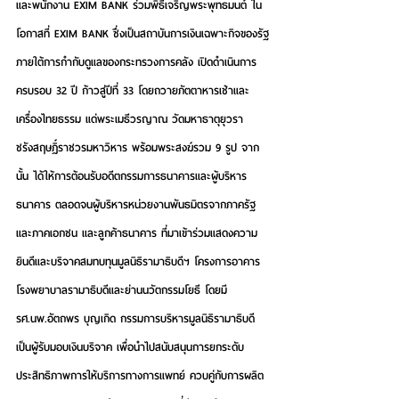
และพนักงาน EXIM BANK ร่วมพิธีเจริญพระพุทธมนต์ ใน
โอกาสที่ EXIM BANK ซึ่งเป็นสถาบันการเงินเฉพาะกิจของรัฐ
ภายใต้การกำกับดูแลของกระทรวงการคลัง เปิดดำเนินการ
ครบรอบ 32 ปี ก้าวสู่ปีที่ 33 โดยถวายภัตตาหารเช้าและ
เครื่องไทยธรรม แด่พระเมธีวรญาณ วัดมหาธาตุยุวรา
ชรังสฤษฎิ์ราชวรมหาวิหาร พร้อมพระสงฆ์รวม 9 รูป จาก
นั้น ได้ให้การต้อนรับอดีตกรรมการธนาคารและผู้บริหาร
ธนาคาร ตลอดจนผู้บริหารหน่วยงานพันธมิตรจากภาครัฐ
และภาคเอกชน และลูกค้าธนาคาร ที่มาเข้าร่วมแสดงความ
ยินดีและบริจาคสมทบทุนมูลนิธิรามาธิบดีฯ โครงการอาคาร
โรงพยาบาลรามาธิบดีและย่านนวัตกรรมโยธี โดยมี 
รศ.นพ.อัตถพร บุญเกิด กรรมการบริหารมูลนิธิรามาธิบดี 
เป็นผู้รับมอบเงินบริจาค เพื่อนำไปสนับสนุนการยกระดับ
ประสิทธิภาพการให้บริการทางการแพทย์ ควบคู่กับการผลิต