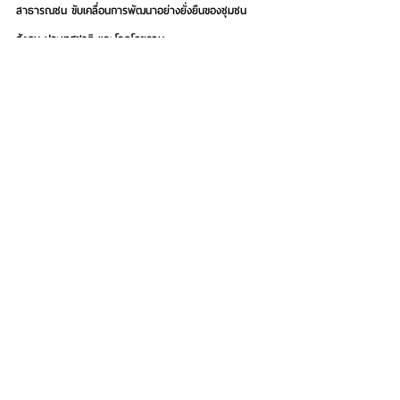
สาธารณชน ขับเคลื่อนการพัฒนาอย่างยั่งยืนของชุมชน 
สังคม ประเทศชาติ และโลกโดยรวม
See All
Recent Posts