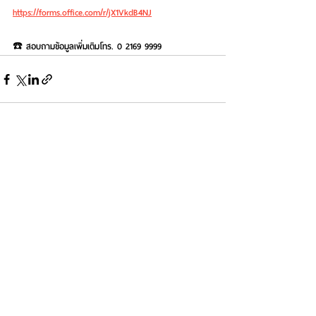
https://forms.office.com/r/jX1VkdB4NJ
☎️ สอบถามข้อมูลเพิ่มเติมโทร. 0 2169 9999
See All
Recent Posts