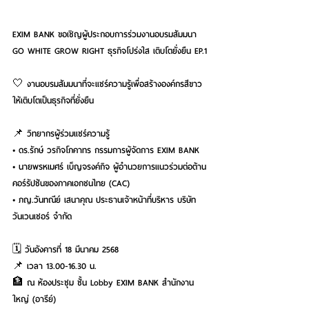
EXIM BANK ขอเชิญผู้ประกอบการร่วมงานอบรมสัมมนา 
GO WHITE GROW RIGHT ธุรกิจโปร่งใส เติบโตยั่งยืน EP.1
🤍 งานอบรมสัมมนาที่จะแชร์ความรู้เพื่อสร้างองค์กรสีขาว
ให้เติบโตเป็นธุรกิจที่ยั่งยืน
📌 วิทยากรผู้ร่วมแชร์ความรู้
• ดร.รักษ์ วรกิจโภคาทร กรรมการผู้จัดการ EXIM BANK
• นายพรหเมศร์ เบ็ญจรงค์กิจ ผู้อำนวยการแนวร่วมต่อต้าน
คอร์รัปชันของภาคเอกชนไทย (CAC)
• ภญ.วันทณีย์ เสนาคุณ ประธานเจ้าหน้าที่บริหาร บริษัท 
วันเวนเชอร์ จำกัด
🗓 วันอังคารที่ 18 มีนาคม 2568
📌 เวลา 13.00-16.30 น.
🏦 ณ ห้องประชุม ชั้น Lobby EXIM BANK สำนักงาน
ใหญ่ (อารีย์)