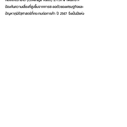
ป้องกันความเสี่ยงที่สูงขึ้นจากการชะลอตัวของเศรษฐกิจและ
ปัญหาภูมิรัฐศาสตร์ที่กระทบต่อการค้า 
ปี 2567 จึงเป็นปีแห่ง
ความภาคภูมิใจของ EXIM BANK ที่มีกำไรสุทธิ 1,053 ล้าน
บาท เพิ่มขึ้นจากปีก่อนหน้า 130.87% พร้อมกับขยายการ
สนับสนุนและช่วยเหลือผู้ประกอบการอย่างรอบด้าน จนทำให้
กวาดรางวัลเกียรติยศกว่า 18 รางวัล
“ท่ามกลางสถานการณ์โลกที่เปลี่ยนแปลงอย่างรวดเร็ว 
EXIM BANK ยังคงเดินหน้าบทบาท Green Development 
Bank สานพลังกับพันธมิตรจากภาครัฐและเอกชนทั้งใน
ประเทศและต่างประเทศ สนับสนุนผู้ประกอบการไทย รวมถึง 
SMEs ให้แข่งขันได้ในเวทีโลกอย่างยั่งยืน สร้างระบบนิเวศ
ทางธุรกิจเพื่อการพัฒนาอย่างยั่งยืน และขับเคลื่อน
ประเทศไทยสู่สังคมคาร์บอนต่ำ โดยไม่ทิ้งใครไว้ข้างหลัง 
พร้อมช่วยเหลือผู้ประกอบการ SMEs และกลุ่มเปราะบางให้
ดำเนินธุรกิจต่อไปได้อย่างไม่สะดุด มีความสามารถในการ
บริหารจัดการสภาพคล่องและจัดการความเสี่ยงทางธุรกิจ
ระหว่างได้อย่างมีประสิทธิภาพ ตอบสนองความคาดหวังของ