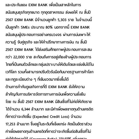
และประกันของ EXIM BANK เพื่อเป็นเสาหลักในการ
สนับสนุนธุรกิจทุกขนาด ทุกอุตสาหกรรม ส่งผลให้ ณ สิ้นปี 
2567
EXIM BANK มีจำนวนลูกค้า 5,303 ราย
 ในจำนวนนี้
เป็น
ลูกค้า SMEs ประมาณ 80%
 นอกจากนี้ EXIM BANK 
สนับสนุนผู้ประกอบการอย่างครบวงจร ผ่านการบ่มเพาะให้
ความรู้ จับคู่ธุรกิจ และให้คำปรึกษาทางการเงิน ณ สิ้นปี 
2567 EXIM BANK ได้ส่งเสริมศักยภาพผู้ประกอบการสะสม
กว่า 22,000 ราย สะท้อนถึงการอยู่เคียงข้างผู้ประกอบการ
ไทยที่เป็นคนตัวเล็กและกลุ่มเปราะบางให้เติบโตและแข่งขันได้ใน
เวทีโลก รวมทั้งสามารถปรับตัวรับมือกับมาตรฐานการค้าโลก
และกฎระเบียบต่าง ๆ ที่เข้มงวดมากยิ่งขึ้นได้
ด้านการกำกับดูแลกิจการที่ดี
 EXIM BANK ยังให้ความ
สำคัญกับการบริหารจัดการทางการเงินเพื่อความยั่งยืน 
โดย ณ สิ้นปี 2567 EXIM BANK มีสินเชื่อที่ไม่ก่อให้เกิดราย
ได้จำนวน 6,344 ล้านบาท และมีค่าเผื่อผลขาดทุนด้านเครดิต
ที่คาดว่าจะเกิดขึ้น (Expected Credit Loss) จำนวน 
17,253 ล้านบาท ซึ่งอยู่ในระดับที่แข็งแกร่ง คิดเป็น
อัตราส่วน
ค่าเผื่อผลขาดทุนด้านเครดิตที่คาดว่าจะเกิดขึ้นต่อสินเชื่อที่ไม่
ก่อให้เกิดรายได้ (Coverage Ratio) 271.97%
 เพิ่มเกราะ