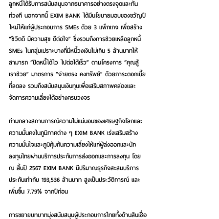
ลูกหนี้ได้รับการสนับสนุนจากธนาคารอย่างตรงจุดและทัน
ท่วงที นอกจากนี้ EXIM BANK ได้มีนโยบายมอบของขวัญปี
ใหม่ให้แก่ผู้ประกอบการ SMEs ด้วย 3 แพ็กเกจ เพื่อสร้าง 
“ชีวิตดี มีความสุข ดีต่อใจ” ซึ่งรวมถึงการช่วยเหลือลูกหนี้ 
SMEs ในกลุ่มเปราะบางที่มีหนี้วงเงินไม่เกิน 5 ล้านบาทให้
สามารถ “ปิดหนี้ได้ไว ไปต่อได้เร็ว” ตาม
โครงการ “คุณสู้ 
เราช่วย” มาตรการ “จ่ายตรง คงทรัพย์”
 ด้วยภาระดอกเบี้ย
ที่ลดลง รวมถึงสนับสนุนเงินทุนเพื่อเสริมสภาพคล่องและ
จัดการความเสี่ยงได้อย่างครบวงจร
ท่ามกลางสถานการณ์ความไม่แน่นอนของเศรษฐกิจโลกและ
ความมั่นคงในภูมิภาคต่าง ๆ EXIM BANK เร่งเสริมสร้าง
ความมั่นใจและภูมิคุ้มกันความเสี่ยงให้แก่ผู้ส่งออกและนัก
ลงทุนไทยผ่านบริการประกันการส่งออกและการลงทุน โดย 
ณ สิ้นปี 2567
EXIM BANK มีปริมาณธุรกิจสะสมบริการ
ประกันเท่ากับ 193,536 ล้านบาท สูงเป็นประวัติการณ์
 และ
เพิ่มขึ้น 7.79% จากปีก่อน
การขยายบทบาทมุ่งสนับสนุนผู้ประกอบการไทยทั้งด้านสินเชื่อ