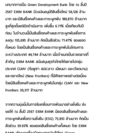
บทบาทการเป็น Green Development Bank โดย ณ สิ้นปี 
2567
EXIM BANK มีวงเงินอนุมัติสินเชื่อใหม่ 58,128 ล้าน
บาท และมีสินเชื่อคงค้างและภาระผูกพัน 189,870 ล้านบาท 
สูงที่สุดตั้งแต่เปิดดำเนินการ เพิ่มขึ้น 6.71% เมื่อเทียบกับปี
ก่อน ในจำนวนนี้เป็นสินเชื่อคงค้างและภาระผูกพันเพื่อการ
ลงทุน 135,695 ล้านบาท
 คิดเป็นสัดส่วน 71.47% ของยอด
ทั้งหมด โดยเป็น
สินเชื่อคงค้างและภาระผูกพันในโครงการ
ระหว่างประเทศ 44,744 ล้านบาท
 เมื่อจำแนกเป็นรายตลาดที่
สำคัญ EXIM BANK สนับสนุนธุรกิจไทยให้ขยายไปกลุ่ม
ประเทศ CLMV (กัมพูชา สปป.ลาว เมียนมา และเวียดนาม) 
และตลาดใหม่ (New Frontiers) ที่มีศักยภาพอย่างต่อเนื่อง 
โดยมี
สินเชื่อคงค้างและภาระผูกพันในกลุ่ม CLMV และ New 
Frontiers 39,317 ล้านบาท
จากความมุ่งมั่นในการขับเคลื่อนการพัฒนาอย่างยั่งยืน ส่ง
ผลให้ ณ สิ้นปี 2567
EXIM BANK มียอดสินเชื่อคงค้างและ
ภาระผูกพันเพื่อความยั่งยืน (ESG) 75,810 ล้านบาท
 คิดเป็น
สัดส่วน 39.93% ของยอดสินเชื่อคงค้างทั้งหมด โดย EXIM 
BANK พัฒนาเครื่องมือทางการเงินสีเขียว (Green 