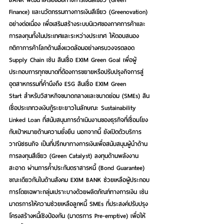
Finance) และนวัตกรรมทางการเงินสีเขียว (Greenovation) 
อย่างต่อเนื่อง เพื่อเสริมสร้างระบบนิเวศของภาคการค้าและ
การลงทุนทั้งในประเทศและระหว่างประเทศ ให้ตอบสนอง
กติกาการค้าโลก
ด้านสิ่งแวดล้อม
อย่างครบวงจรตลอด 
Supply Chain เช่น 
สินเชื่อ EXIM Green Goal
 เพื่อผู้
ประกอบการทุกขนาดที่ต้องการขยายหรือปรับปรุงกิจการสู่
อุตสาหกรรมที่คำนึงถึง ESG 
สินเชื่อ EXIM Green 
Start
 สำหรับวิสาหกิจขนาดกลางและขนาดย่อม (SMEs) 
สิน
เชื่อประเภทวงเงินกู้ระยะยาวในลักษณะ Sustainability 
Linked Loan
 ที่สนับสนุนการดำเนินงานของธุรกิจที่เชื่อมโยง
กับเป้าหมายด้านความยั่งยืน นอกจากนี้ ยังเปิดตัว
บริการ
วาณิชธนกิจ
 เป็นที่ปรึกษาทางการเงินเพื่อสนับสนุน
ผู้นำด้าน
การลงทุนสีเขียว (Green Catalyst)
 ลงทุนด้านพลังงาน
สะอาด ผ่านการค้ำประกันตราสารหนี้ (Bond Guarantee)
ขณะเดียวกันใน
ด้านสังคม
 EXIM BANK ช่วยเหลือผู้ประกอบ
การโดยเฉพาะกลุ่มเปราะบางด้วยผลิตภัณฑ์ทางการเงิน เช่น 
มาตรการให้ความช่วยเหลือลูกหนี้ SMEs ที่ประสงค์ปรับปรุง
โครงสร้างหนี้เชิงป้องกัน 
(มาตรการ Pre-emptive)
 เพื่อให้