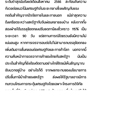
ระดับต่ำสุดนับตั้งแต่เดือนสิงหาคม 2566 สะท้อนถึงความ
กังวลต่อแนวโน้มเศรษฐกิจในระยะกลางซึ่งเผชิญกับแรง
กดดันสำคัญจากปัจจัยภายในและภายนอก แม้ล่าสุดความ
ตึงเครียดระหว่างสหรัฐฯกับจีนผ่อนคลายลงบ้าง หลังจากทั้ง
สองฝ่ายได้บรรลุข้อตกลงปรับลดภาษีลงชั่วคราว 115% เป็น
ระยะเวลา 90 วัน แต่สถานการณ์โดยรวมยังมีความไม่
แน่นอนสูง หากการเจรจารอบต่อไปไม่สามารถบรรลุข้อตกลง
เพิ่มเติมอาจสั่นคลอนต่อเศรษฐกิจและการค้าโลก นอกจากนี้ 
ความคืบหน้าการเจรจาการค้าของไทยกับสหรัฐฯ นับเป็น
ประเด็นสำคัญที่ยังต้องติดตามอย่างใกล้ชิดแม้เห็นสัญญาณ
เชิงบวกอยู่บ้าง อย่างไรก็ดี จากผลกระทบของนโยบายการ
ปรับขึ้นภาษีนำเข้าของสหรัฐฯ ส่งผลให้รัฐบาลอาจมีการ
ทบทวนโครงการกระตุ้นเศรษฐกิจโดยเฉพาะโครงการดิจิทัล
วอลเล็ตที่มีวงเงินอยู่ราว 1.57 แสนล้านบาท เพื่อนำมาปรับใช้
กับโครงการที่มีความคุ้มค่าลามารถช่วยบรรเทาความเสี่ยงต่อ
เศรษฐกิจไทยในระยะข้างหน้า
ข้อมูลเพิ่ม
เติม                                                     