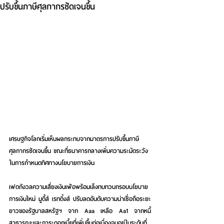
ปรับขึ้นภาษีศุลกากรชัดเจนขึ้น
เศรษฐกิจโลกเริ่มเห็นผลกระทบจากมาตรการปรับขึ้นภาษี
ศุลกากรชัดเจนขึ้น ขณะที่ธนาคารกลางเพิ่มความระมัดระวัง
ในการกำหนดทิศทางนโยบายการเงิน
เฟดกังวลความเสี่ยงเงินเฟ้อพร้อมเล็งทบทวนกรอบนโยบาย
การเงินใหม่ 
มูดี้ส์ เรทติ้งส์ ปรับลดอันดับความน่าเชื่อถือระยะ
ยาวของรัฐบาลสหรัฐฯ จาก Aaa เหลือ Aa1 จากหนี้
สาธารณะและภาระดอกเบี้ยที่เพิ่มขึ้นต่อเนื่องจนอยู่ในระดับที่