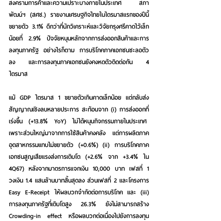
สงครามการค้าและความเปราะบางภายในประเทศ 
สภา
พัฒน์ฯ (สศช.) รายงานเศรษฐกิจไทยในไตรมาสแรกของปีนี้
ขยายตัว 3.1% ดีกว่าที่นักวิเคราะห์และวิจัยกรุงศรีคาดไว้เล็ก
น้อยที่ 2.9% ปัจจัยหนุนหลักจากการส่งออกสินค้าและการ
ลงทุนภาครัฐ อย่างไรก็ตาม การบริโภคภาคเอกชนชะลอตัว
ลง และการลงทุนภาคเอกชนยังคงหดตัวติดต่อกัน 4 
ไตรมาส  
แม้ GDP ไตรมาส 1 ขยายตัวเกินคาดเล็กน้อย แต่กลับส่ง
สัญญาณเชิงลบหลายประการ สะท้อนจาก (i) การส่งออกที่
เร่งขึ้น (+13.8% YoY) ไม่ได้หนุนกิจกรรมภายในประเทศ  
เพราะส่วนใหญ่มาจากการใช้สินค้าคงคลัง แต่การผลิตภาค
อุตสาหกรรมแทบไม่ขยายตัว (+0.6%) (ii) การบริโภคภาค
เอกชนสูญเสียแรงส่งการเติบโต (+2.6% จาก +3.4% ใน 
4Q67) หลังจากมาตรการแจกเงิน 10,000 บาท เฟสที่ 1 
วงเงิน 1.4 แสนล้านบาทสิ้นสุดลง ส่วนเฟสที่ 2 และโครงการ 
Easy E-Receipt ให้ผลบวกจำกัดต่อการบริโภค และ (iii) 
การลงทุนภาครัฐที่เติบโตสูง 26.3% ยังไม่สามารถสร้าง 
Crowding-in effect หรือผลบวกต่อเนื่องไปยังการลงทุน