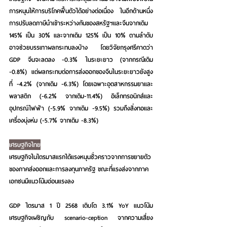
การหนุนให้การบริโภคฟื้นตัวได้อย่างต่อเนื่อง ในอีกด้านหนึ่ง 
การปรับลดภาษีนำเข้าระหว่างกันของสหรัฐฯและจีนจากเดิม 
145% เป็น 30% และจากเดิม 125% เป็น 10% ตามลำดับ 
อาจช่วยบรรเทาผลกระทบลงบ้าง โดยวิจัยกรุงศรีคาดว่า 
GDP จีนจะลดลง -0.3% ในระยะยาว (จากกรณีเดิม 
-0.8%) แต่ผลกระทบต่อการส่งออกของจีนในระยะยาวยังสูง
ที่ -4.2% (จากเดิม -6.3%) โดยเฉพาะอุตสาหกรรมยาและ
พลาสติก (-6.2% จากเดิม-11.4%) อิเล็กทรอนิกส์และ
อุปกรณ์ไฟฟ้า (-5.9% จากเดิม -9.5%) รวมถึงสิ่งทอและ
เครื่องนุ่งห่ม (-5.7% จากเดิม -8.3%)
เศรษฐกิจไทย
เศรษฐกิจในไตรมาสแรกได้แรงหนุนชั่วคราวจากการขยายตัว
ของภาคส่งออกและการลงทุนภาครัฐ ขณะที่แรงส่งจากภาค
เอกชนมีแนวโน้มอ่อนแรงลง
GDP ไตรมาส 1 ปี 2568 เติบโต 3.1% YoY แนวโน้ม
เศรษฐกิจเผชิญกับ scenario-ception จากความเสี่ยง