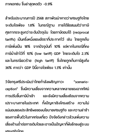
ภาคเอกชน ซึ่งล่าสุดหดตัว -0.9%
สำหรับประมาณการปี 2568 สภาพัฒน์ฯคาดว่าเศรษฐกิจไทย
จะเติบโตเพียง 1.8% ในกรณีฐาน ภายใต้ข้อสมมติว่าภาษี
ศุลกากรจะสูงกว่าระดับปัจจุบัน โดยภาษีตอบโต้ (reciprocal 
tariffs) เป็นครึ่งหนึ่งของอัตราที่ประกาศไว้ เช่น ไทยถูกเก็บ
ภาษีเพิ่มเป็น 18% จากปัจจุบันที่ 10% แต่หากในกรณีที่คง
ภาษีนำเข้าไว้ที่ 10% (low tariff) GDP ไทยจะเติบโต 2.3% 
และในกรณีเลวร้าย (high tariff) ซึ่งไทยถูกเก็บภาษีสูงถึง 
36% คาดว่า GDP ปีนี้อาจโตเพียง 1.3% เท่านั้น
วิจัยกรุงศรีประเมินว่าไทยกำลังเผชิญภาวะ “scenario-
ception” ซึ่งมีความเสี่ยงจากความหลากหลายของฉากทัศน์
การปรับขึ้นภาษีนำเข้า และยังมีความเสี่ยงซ้อนจากความ
เปราะบางภายในประเทศ ทั้งปัญหาเชิงโครงสร้าง ความไม่
แน่นอนของประสิทธิผลของนโยบายเศรษฐกิจ และความล่าช้า
ของการฟื้นตัวในภาคท่องเที่ยว ปัจจัยด้งกล่าวล้วนเพิ่มความ
เสี่ยงด้านต่ำต่อการเติบโตและอาจเป็นปัญหาที่ฝังลึกลงสู่ระบบ
เศรษฐกิจไทย