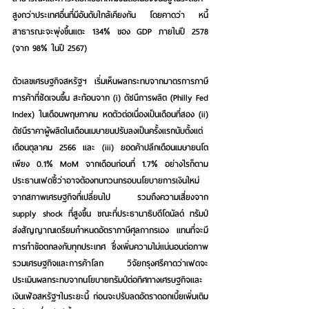
สูงกว่าประเทศอื่นที่มีอันดับใกล้เคียงกัน โดยคาดว่า หนี้
สาธารณะจะพุ่งขึ้นแตะ 134% ของ GDP ภายในปี 2578 
(จาก 98% ในปี 2567)
ตัวเลขเศรษฐกิจสหรัฐฯ เริ่มเห็นผลกระทบจากมาตรการภาษี
การค้าที่ชัดเจนขึ้น สะท้อนจาก (i) ดัชนีการผลิต (Philly Fed 
Index) ในเดือนพฤษภาคม หดตัวต่อเนื่องเป็นเดือนที่สอง (ii) 
ดัชนีราคาผู้ผลิตในเดือนเมษายนปรับลงเป็นครั้งแรกนับตั้งแต่
เดือนตุลาคม 2566 และ (iii) ยอดค้าปลีกเดือนเมษายนโต
เพียง 0.1% MoM จากเดือนก่อนที่ 1.7% อย่างไรก็ตาม 
ประธานเฟดชี้ว่าอาจต้องทบทวนกรอบนโยบายการเงินใหม่
จากสภาพเศรษฐกิจที่เปลี่ยนไป รวมถึงความเสี่ยงจาก 
supply shock ที่สูงขึ้น ขณะที่ประธานาธิบดีโดนัลด์ ทรัมป์ 
ส่งสัญญาณเตรียมกำหนดอัตราภาษีศุลกากรเอง แทนที่จะมี
การทำข้อตกลงกับทุกประเทศ ซึ่งเพิ่มความไม่แน่นอนต่อภาพ
รวมเศรษฐกิจและการค้าโลก วิจัยกรุงศรีคาดว่าเฟดจะ
ประเมินผลกระทบจากนโยบายทรัมป์ต่อทิศทางเศรษฐกิจและ
เงินเฟ้อสหรัฐฯในระยะนี้ ก่อนจะปรับลดอัตราดอกเบี้ยเพิ่มเติม