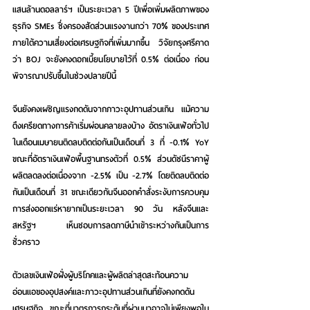
แสนล้านดอลลาร์ฯ เป็นระยะเวลา 5 ปีเพื่อเพิ่มผลิตภาพของ
ธุรกิจ SMEs ซึ่งครองสัดส่วนแรงงานกว่า 70% ของประเทศ 
ภายใต้ความเสี่ยงต่อเศรษฐกิจที่เพิ่มมากขึ้น วิจัยกรุงศรีคาด
ว่า BOJ จะยังคงดอกเบี้ยนโยบายไว้ที่ 0.5% ต่อเนื่อง ก่อน
พิจารณาปรับขึ้นในช่วงปลายปีนี้
จีนยังคงเผชิญแรงกดดันจากภาวะอุปทานส่วนเกิน แม้ความ
ตึงเครียดทางการค้าเริ่มผ่อนคลายลงบ้าง 
อัตราเงินเฟ้อทั่วไป
ในเดือนเมษายนติดลบติดต่อกันเป็นเดือนที่ 3 ที่ -0.1% YoY 
ขณะที่อัตราเงินเฟ้อพื้นฐานทรงตัวที่ 0.5% ส่วนดัชนีราคาผู้
ผลิตลดลงต่อเนื่องจาก -2.5% เป็น -2.7% โดยติดลบติดต่อ
กันเป็นเดือนที่ 31 ขณะเดียวกันจีนออกคำสั่งระงับการควบคุม
การส่งออกแร่หายากเป็นระยะเวลา 90 วัน หลังจีนและ
สหรัฐฯ เห็นชอบการลดภาษีนำเข้าระหว่างกันเป็นการ
ชั่วคราว
ตัวเลขเงินเฟ้อฝั่งผู้บริโภคและผู้ผลิตล่าสุดสะท้อนความ
อ่อนแอของอุปสงค์และภาวะอุปทานส่วนเกินที่ยังคงกดดัน
เศรษฐกิจ ขณะที่มาตรการกระตุ้นที่ผ่านมาอาจไม่เพียงพอใน