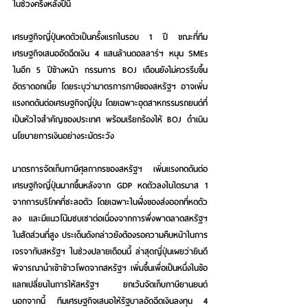
ในช่วงครึ่งหลังปีนี้
เศรษฐกิจญี่ปุ่นหดตัวเป็นครั้งแรกในรอบ 1 ปี ขณะที่ทีม
เศรษฐกิจเสนออัดฉีดเงิน 4 แสนล้านดอลลาร์ฯ หนุน SMEs 
ในอีก 5 ปีข้างหน้า 
กรรมการ BOJ เตือนยังไม่ควรรีบขึ้น
อัตราดอกเบี้ย โดยระบุว่ามาตรการภาษีของสหรัฐฯ อาจเพิ่ม
แรงกดดันต่อเศรษฐกิจญี่ปุ่น โดยเฉพาะอุตสาหกรรมรถยนต์ที่
เป็นหัวใจสำคัญของประเทศ พร้อมเรียกร้องให้ BOJ ดำเนิน
นโยบายการเงินอย่างระมัดระวัง
มาตรการจัดเก็บภาษีศุลกากรของสหรัฐฯ เพิ่มแรงกดดันต่อ
เศรษฐกิจญี่ปุ่นมากขึ้นหลังจาก GDP หดตัวลงในไตรมาส 1 
จากการบริโภคที่ชะลอตัว โดยเฉพาะในฝั่งของส่งออกที่หดตัว
ลง และมีแนวโน้มซบเซาต่อเนื่องจากการพึ่งพาตลาดสหรัฐฯ 
ในสัดส่วนที่สูง ประเด็นดังกล่าวยังต้องรอความคืบหน้าในการ
เจรจากับสหรัฐฯ ในช่วงปลายเดือนนี้ ล่าสุดญี่ปุ่นเผยว่ายินดี
พิจารณานำเข้าข้าวโพดจากสหรัฐฯ เพิ่มขึ้นเพื่อเป็นหนึ่งในข้อ
แลกเปลี่ยนในการให้สหรัฐฯ ยกเว้นจัดเก็บภาษียานยนต์ 
นอกจากนี้ ทีมเศรษฐกิจเสนอให้รัฐบาลอัดฉีดเงินลงทุน 4 