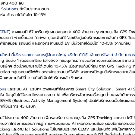
บลงทุน 400 ลบ.
 Solutions 
ทั้งในประเทศ-ตปท.
แห่ง ดันรายได้เติบโต 10-15%
DTCENT) 
กางแผนปี 67 เตรียมทุ่มงบลงทุนกว่า 400 ล้านบาท รุกขยายธุรกิจ GPS Tra
างประเทศ ฟากบิ๊กบอส “ทศพล คุณะเพิ่มศิริ”ลุยเปิดศูนย์บริการและขายสินค้า GPS T
ลูกค้ารายย่อย รถยนต์ และรถจักรยานยนต์ EV มั่นใจรายได้ปีนี้โต 10-15% จากปีก่อน
จ้าหน้าที่บริหารและกรรมการผู้จัดการใหญ่ บริษัท ดี.ที.ซี. เอ็นเตอร์ไพรส์ จำกัด (มห
ng อันดับ 1 ในประเทศไทย (อ้างอิงจากข้อมูลกรมการขนส่งทางบกในเดือนมกราคม 25
ริษัทฯ ตั้งเป้าหมายรายได้เติบโต 10-15% เมื่อเทียบกับปีก่อน จาก GPS Tracking ที่
กค้ารายย่อย กลุ่มรถยนต์ไฟฟ้าและรถจักรยานยนต์ไฟฟ้า จากการเปิดศูนย์บริการและขายส
0 แห่งภายในปีนี้ จากเดิมที่เปิดให้บริการแล้ว 9 แห่ง
ions 
และระบบ AI  บริษัทฯ วางแผนทำโครงการ Smart City Solution,  Smart AI Sol
ใจ ปัจจุบันได้รับงานโครงการระบบ AI เพื่อบริหารจัดการเครื่องสูบน้ำ ของสำนักการร
BAMS (Business Activity Management System) เปิดให้บริการบนเว็บไซต์และแ
ที่ใช้บริการ 45 บริษัท
ทุนไว้ประมาณ 400 ล้านบาท เพื่อรองรับการขยายธุรกิจ GPS Tracking และงาน IoT S
บงานจากโครงการของภาครัฐ การพัฒนาระบบ AI ให้มีความทันสมัย ตอบโจทย์ความต้อ
cking และงาน IoT Solutions ไปในกลุ่มประเทศ CLMV และมีแผนที่จะเพิ่มโอกาสทางธุรกิ
ษัทฯ ที่มีผลประกอบการที่ดี คาดว่าจะเห็นความชัดเจนภายในปีนี้ จึงมั่นใจว่า ปัจจัยเห