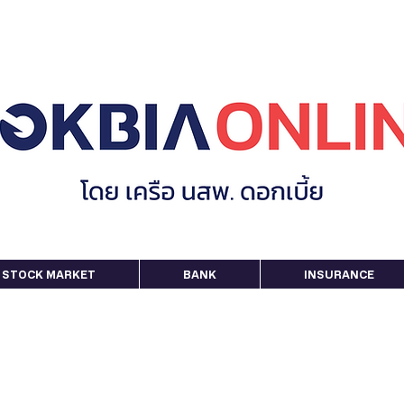
STOCK MARKET
BANK
INSURANCE