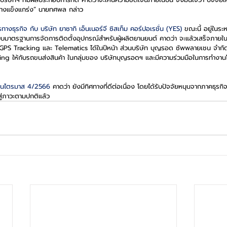
างแข็งแกร่ง” นายทศพล กล่าว
างธุรกิจ กับ บริษัท ยาซากิ เอ็นเนอร์จี ซิสเท็ม คอร์ปอเรชั่น (YES) 
ขณะนี้ อยู่ในร
บมาตรฐานการจัดการติดตั้งอุปกรณ์สำหรับผู้ผลิตยานยนต์ คาดว่า จะแล้วเสร็จภายในต
PS Tracking และ Telematics ได้ในปีหน้า ส่วนบริษัท บุญรอด ซัพพลายเชน จำกัด (
ing ให้กับรถขนส่งสินค้า ในกลุ่มของ บริษัทบุญรอดฯ และมีความร่วมมือในการทำง
จในไตรมาส 4/2566 
คาดว่า ยังมีทิศทางที่ดีต่อเนื่อง โดยได้รับปัจจัยหนุนจากภาคธุรกิ
าสู่ภาวะตามปกติแล้ว