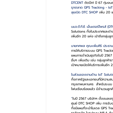
DTCENT 
ติดปีก! ปี 67 ทุ่มง
รุกตลาด GPS Tracking - IoT
ลุยเปิด DTC SHOP 
เพิ่ม 20 
บมจ.ดี.ที.ซี. เอ็นเตอร์ไพรส์ (
Solutions ทั้งในประเทศและต่
เพิ่มอีก 20 แห่ง เข้าถึงกลุ่ม
นายทศพล คุณะเพิ่มศิริ ประธานเ
การให้บริการระบบ GPS Tracki
แผนการดำเนินธุรกิจในปี 2567 บ
อื่นๆ เพิ่มเติม เช่น กลุ่มลู
เป้าหมายเปิดให้บริการเพิ่มอีก 2
ในส่วนของงานด้าน IoT Solut
ทั้งภาครัฐและเอกชนที่มีความสน
กรุงเทพมหานคร  สำหรับระบบ 
โฟนเรียบร้อยแล้ว มีจำนวนลูกค้า
“
ในปี 2567 บริษัทฯ ตั้งงบลง
ศูนย์ DTC SHOP เพิ่ม การรั
ทั้งมีแผนที่จะนำโมเดล GPS Tra
ธุรกิจหลัก ในรูปแบบ M&A กับบริ