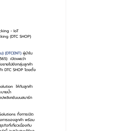
cking - IoT 
racking (DTC SHOP) 
าชน) (DTCENT) 
ผู้นำใน
65)  เปิดเผยว่า 
ขยายไปยังกลุ่มลูกค้า
ินค้า DTC SHOP โดยตั้ง
ution  ให้กับลูกค้า
ะบายน้ำ 
อปพลิเคชันบนสมาร์ท
olutions ทั้งการเปิด
งการของลูกค้า พร้อม
จที่เกี่ยวเนื่องกับ
ล่านี้ จะสนับสนุนให้ผล