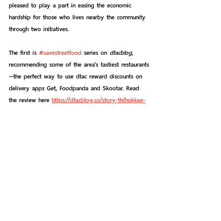
pleased to play a part in easing the economic 
hardship for those who lives nearby the community 
through two initiatives.
The first is 
#savestreetfood
 series on 
dtacblog
, 
recommending some of the area’s tastiest restaurants
—the perfect way to use dtac reward discounts on 
delivery apps Get, Foodpanda and Skootar. Read 
the review here 
https://dtacblog.co/story-th/hokkee-
phochana/
.
To sustain measure to relieve those street food 
vendors who suffers from the COVID-19, dtac also 
published a Bangkok Street Food Guidebook, 
collecting top 100 street food vendors in Bangkok. 
The guidebook covers any sorts of street food, 
ranging from snack, main and dessert.
And the second initiative is a “community pantry” 