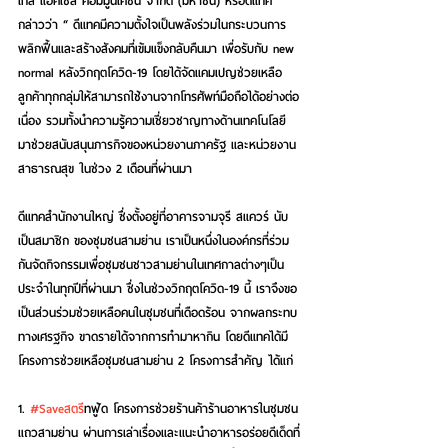
เทิ่ล แอ็คเซ็ส คอมมูนิเคชั่น จำกัด (มหาชน) หรือดีแทค 
กล่าวว่า “ ดีแทคมีความตั้งใจเป็นพลังร่วมในกระบวนการ
พลิกฟื้นและสร้างสังคมที่เข้มแข็งกลับคืนมา เพื่อรับกับ new 
normal หลังวิกฤตโควิด-19 โดยได้จัดแคมเปญช่วยเหลือ
ลูกค้าทุกกลุ่มให้สามารถใช้งานจากโทรศัพท์มือถือได้อย่างต่อ
เนื่อง รวมทั้งนำความรู้ความเชี่ยวชาญทางด้านเทคโนโลยี 
มาช่วยสนับสนุนภารกิจของหน่วยงานภาครัฐ และหน่วยงาน
สาธารณสุข ในช่วง 2 เดือนที่ผ่านมา
ดีแทคสำนักงานใหญ่ ซึ่งตั้งอยู่ที่อาคารจามจุรี สแควร์ นับ
เป็นสมาชิก ของชุมชนสามย่าน เราเป็นหนึ่งในองค์กรที่ร่วม
กันจัดกิจกรรมเพื่อชุมชนชาวสามย่านในเทศกาลต่างๆเป็น
ประจำในทุกปีที่ผ่านมา ซึ่งในช่วงวิกฤตโควิด-19 นี้ เราจึงขอ
เป็นส่วนร่วมช่วยเหลือคนในชุมชนที่เดือดร้อน จากผลกระทบ
ทางเศรฐกิจ ขาดรายได้จากการทำมาหากิน โดยดีแทคได้มี
โครงการช่วยเหลือชุมชนสามย่าน 2 โครงการสำคัญ ได้แก่
1. 
#Saveสตร
ีทฟู้ด
 โครงการช่วยร้านค้าร้านอาหารในชุมชน
แถวสามย่าน ผ่านการเล่าเรื่องและเเนะนำอาหารอร่อยดีเด็ดที่