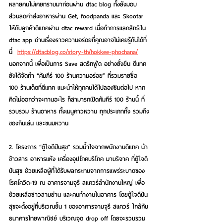
หลายคนไม่เคยทราบมาก่อนผ่าน dtac blog ทั้งยังมอบ
ส่วนลดค่าส่งอาหารผ่าน Get, foodpanda และ Skootar 
ให้กับลูกค้าดีแทคผ่าน dtac reward เมื่อทำการแลกสิทธิใน 
dtac app อ่านเรื่องราวความอร่อยที่คุณอาจไม่เคยรู้กันได้ที่
นี่  
https://dtacblog.co/story-th/hokkee-phochana/
นอกจากนี้ เพื่อเป็นการ Save สตรีทฟู้ด อย่างยั่งยืน ดีแทค
ยังได้จัดทำ “คัมภีร์ 100 ร้านความอร่อย” ที่รวมรายชื่อ 
100 ร้านเด็ดที่ดีแทค แนะนำให้ทุกคนได้ไปลองชิมต่อไป หาก
คิดไม่ออกว่าจะทานอะไร ก็สามารถเปิดคัมภีร์ 100 ร้านนี้ ที่
รวบรวม ร้านอาหาร ทั้งเมนูคาวหวาน ทุกประเภททั้ง รวมถึง
ของกินเล่น และขนมหวาน
2. โครงการ “ตู้ใจดีปันสุข”
 รวมน้ำใจจากพนักงานดีแทค นำ
ข้าวสาร อาหารแห้ง เครื่องอุปโภคบริโภค มาบริจาค ที่ตู้ใจดี
ปันสุข ช่วยเหลือผู้ที่ได้รับผลกระทบจากการเเพร่ระบาดของ
โรคโควิด-19 ณ อาคารจามจุรี สแควร์สำนักงานใหญ่ เพื่อ
ช่วยเหลือชาวสามย่าน และคนทำงานในอาคาร โดยตู้ใจดีปัน
สุขจะตั้งอยู่ที่บริเวณชั้น 1 ของอาคารจามจุรี สแควร์ ใกล้กับ
ธนาคารไทยพาณิชย์ บริเวณจุด drop off โดยจะรวบรวม