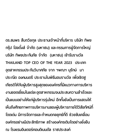
ดร.สมพร สืบถวิลกุล ประธานเจ้าหน้าที่บริหาร บริษัท ทิพย 
กรุ๊ป โฮลดิ้งส์ จำกัด (มหาชน) และกรรมการผู้จัดการใหญ่  
บริษัท ทิพยประกันภัย จำกัด  (มหาชน) เข้ารับรางวัล 
THAILAND TOP CEO OF THE YEAR 2023  ประเภท
อุตสาหกรรมประกันวินาศภัย จาก ฯพณฯ นุรักษ์  มา
ประณีต องคมนตรี ประธานในพิธีมอบรางวัล เพื่อเชิดชู
เกียรติให้กับผู้บริหารสูงสุดขององค์กรที่มีแนวทางการบริหาร
งานยอดเยี่ยมในแต่ละอุตสาหกรรมจนประสบความสำเร็จและ
เป็นแบบอย่างให้แก่ผู้บริหารรุ่นใหม่ อีกทั้งยังเป็นการแสดงให้
เห็นถึงศักยภาพการบริหารงานของผู้บริหารภายใต้วิสัยทัศน์ที่
โดดเด่น มีการจัดการและกำหนดกลยุทธ์ที่ดี ช่วยขับเคลื่อน
องค์กรอย่างมีประสิทธิภาพ สร้างองค์กรเติบโตอย่างยั่งยืน  
ณ โรงแรมอินเตอร์คอนติเนนตัล ราชประสงค์