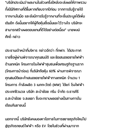
"บริษัทประเมินว่าผลงานในช่วงครึ่งปีหลังจะส่งผลให้ภาพรวม
ทั้งปีมีทิศทางที่ดีขึ้นหากเทียบจากปีก่อน จากการรับรู้รายได้
จากงานในมือ และยังมีการรับรู้จากงานที่จะยื่นประมูลได้เพิ่ม
เติมอีก ดังนั้นอยากให้ผู้ถือหุ้นเชื่อมั่นและไว้วางใจ บริษัทจะ
สามารถสร้างผลตอบแทนที่ดีได้อย่างต่อเนื่อง" นายพงษ์
ศักดิ์ กล่าว
ประธานเจ้าหน้าที่บริหาร กล่าวอีกว่า ที่กฟภ. ได้ประกาศ
รายชื่อผู้ผ่านพิจารณาคุณสมบัติ และข้อเสนอขอขายไฟฟ้า
ด้านเทคนิค โครงการโรงไฟฟ้าชุมชนเพื่อเศรษฐกิจฐานราก 
(โครงการนำร่อง) ที่บริษัทถือหุ้น 60% ผ่านการพิจารณา
คุณสมบัติและคำเสนอขอขายไฟฟ้าทางเทคนิค จำนวน 1 
โครงการ กำลังผลิต 3 เมกกะวัตต์ (MW) ได้แก่ โรงไฟฟ้า
ประเภทชีวมวล บริษัท สะบ้าย้อย กรีน จำกัด ต.ธารคีรี 
อ.สะบ้าย้อย จ.สงขลา ซึ่งจะทราบผลอย่างเป็นทางการใน
เดือนกันยายนนี้
นอกจากนี้ บริษัทยังคงมองหาโอกาสในการขยายธุรกิจใหม่ไป
สู่ธุรกิจรถยนต์ไฟฟ้า หรือ EV โดยในช่วงที่ผ่านมาจาก