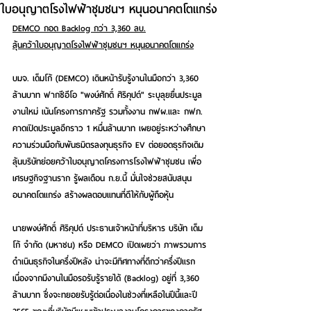
ใบอนุญาตโรงไฟฟ้าชุมชนฯ หนุนอนาคตโตแกร่ง
DEMCO กอด Backlog กว่า 3,360 ลบ.
ลุ้นคว้าใบอนุญาตโรงไฟฟ้าชุมชนฯ หนุนอนาคตโตแกร่ง
บมจ. เด็มโก้ (DEMCO) เดินหน้ารับรู้งานในมือกว่า 3,360 
ล้านบาท ฟากซีอีโอ "พงษ์ศักดิ์ ศิริคุปต์" ระบุลุยยื่นประมูล
งานใหม่ เน้นโครงการภาครัฐ รวมทั้งงาน กฟผ.และ กฟภ. 
คาดเปิดประมูลอีกราว 1 หมื่นล้านบาท เผยอยู่ระหว่างศึกษา
ความร่วมมือกับพันธมิตรลงทุนธุรกิจ EV ต่อยอดธุรกิจเดิม 
ลุ้นบริษัทย่อยคว้าใบอนุญาตโครงการโรงไฟฟ้าชุมชน เพื่อ
เศรษฐกิจฐานราก รู้ผลเดือน ก.ย.นี้ มั่นใจช่วยสนับสนุน
อนาคตโตแกร่ง สร้างผลตอบแทนที่ดีให้กับผู้ถือหุ้น
นายพงษ์ศักดิ์ ศิริคุปต์ ประธานเจ้าหน้าที่บริหาร บริษัท เด็ม
โก้ จำกัด (มหาชน) หรือ DEMCO เปิดเผยว่า ภาพรวมการ
ดำเนินธุรกิจในครึ่งปีหลัง น่าจะมีทิศทางที่ดีกว่าครึ่งปีแรก 
เนื่องจากมีงานในมือรอรับรู้รายได้ (Backlog) อยู่ที่ 3,360  
ล้านบาท ซึ่งจะทยอยรับรู้ต่อเนื่องในช่วงที่เหลือในปีนี้และปี 