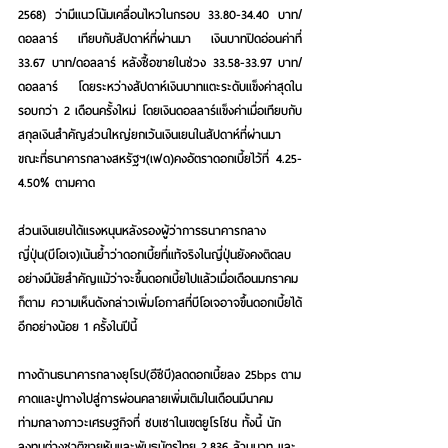
2568) ว่ามีแนวโน้มเคลื่อนไหวในกรอบ 33.80-34.40 บาท/
ดอลลาร์ 
เทียบกับสัปดาห์ที่ผ่านมา เงินบาทปิดอ่อนค่าที่ 
33.67 บาท/ดอลลาร์ หลังซื้อขายในช่วง 33.58-33.97 บาท/
ดอลลาร์ โดยระหว่างสัปดาห์เงินบาทแตะระดับแข็งค่าสุดใน
รอบกว่า 2 เดือนครั้งใหม่ โดยเงินดอลลาร์แข็งค่าเมื่อเทียบกับ
สกุลเงินสำคัญส่วนใหญ่ยกเว้นเงินเยนในสัปดาห์ที่ผ่านมา 
ขณะที่ธนาคารกลางสหรัฐฯ(เฟด)คงอัตราดอกเบี้ยไว้ที่ 4.25-
4.50% ตามคาด
ส่วนเงินเยนได้แรงหนุนหลังรองผู้ว่าการธนาคารกลาง
ญี่ปุ่น(บีโอเจ)เน้นย้ำว่าดอกเบี้ยที่แท้จริงในญี่ปุ่นยังคงติดลบ
อย่างมีนัยสำคัญแม้ว่าจะขึ้นดอกเบี้ยไปแล้วเมื่อเดือนมกราคม
ก็ตาม ความเห็นดังกล่าวเพิ่มโอกาสที่บีโอเจอาจขึ้นดอกเบี้ยได้
อีกอย่างน้อย 1 ครั้งในปีนี้
ทางด้านธนาคารกลางยุโรป(อีซีบี)ลดดอกเบี้ยลง 25bps ตาม
คาดและปูทางไปสู่การผ่อนคลายเพิ่มเติมในเดือนมีนาคม
ท่ามกลางภาวะเศรษฐกิจที่ ซบเซาในเขตยูโรโซน ทั้งนี้ นัก
ลงทุนต่างชาติขายหุ้นและพันธบัตรไทย 2,836 ล้านบาท และ 