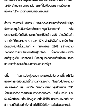
1,930 ล้านบาท ตามลำดับ ขณะที่ในเดือนมกราคมเงินบาท
แข็งค่า 1.3% เมื่อเทียบกับเดือนก่อนหน้า
สำหรับภาพรวมในสัปดาห์นี้
 ขณะที่สงครามการค้ารอบใหม่ฉุด
รั้งการลงทุนในสินทรัพย์เสี่ยงและหนุนเงินดอลลาร์ หลัง
ประธานาธิบดีทรัมป์ลงนามเก็บภาษีนำเข้า 25% สำหรับสินค้า
จากเม็กซิโกและแคนาดา และ 10% สำหรับสินค้าจากจีน โดย
มีผลบังคับใช้ตั้งแต่วันที่ 4 กุมภาพันธ์ 2568 สร้างความ
กังวลต่อการเติบโตของเศรษฐกิจโลก ทั้งอาจทำให้เงินเฟ้อ
สหรัฐฯสูงขึ้น นอกจากนี้ นักลงทุนจะติดตามดัชนีภาคบริการ
และการจ้างงานเดือนมกราคมของสหรัฐฯ
อนึ่ง ในการประชุมรอบล่าสุดเฟดตัดข้อความที่เคยใช้ใน
แถลงการณ์ก่อนหน้านี้ที่ว่าตลาดแรงงาน “โดยทั่วไปลดความ
ร้อนแรงลง” และเงินเฟ้อ “มีความคืบหน้าสู่เป้าหมาย 2%” 
โดยแทนที่ด้วยการประเมินว่าตลาดแรงงาน “แข็งแกร่ง” และ
เงินเฟ้อยังคง “ค่อนข้างสูง” อย่างไรก็ดี ประธานเฟดอธิบาย
ว่าการปรับถ้อยคำดังกล่าวไม่ได้มีนัยในการส่งสัญญาณต่อ