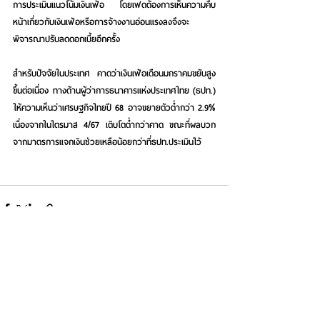
การประเมินแนวโน้มเงินเฟ้อ โดยเฟดต้องการเห็นความคืบ
หน้าเกี่ยวกับเงินเฟ้อหรือการจ้างงานอ่อนแรงลงจึงจะ
พิจารณาปรับลดดอกเบี้ยอีกครั้ง
สำหรับปัจจัยในประเทศ
 คาดว่าเงินเฟ้อเดือนมกราคมขยับสูง
ขึ้นต่อเนื่อง ทางด้านผู้ว่าการธนาคารแห่งประเทศไทย (ธปท.) 
ให้ความเห็นว่าเศรษฐกิจไทยปี 68 อาจขยายตัวต่ำกว่า 2.9% 
เนื่องจากในไตรมาส 4/67 เติบโตต่ำกว่าคาด ขณะที่ผลบวก
จากมาตรการแจกเงินช่วยเหลือน้อยกว่าที่ธปท.ประเมินไว้
See All
Recent Posts