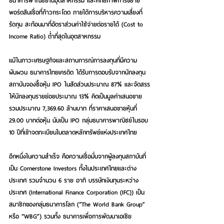
ธนาคารพาณิชย์ในอุตสาหกรรม และศักยภาพการขยาย
พอร์ตสินเชื่อที่ก้าวกระโดด ภายใต้การบริหารความเสี่ยงที่
รัดกุม สะท้อนมาที่อัตราส่วนค่าใช้จ่ายต่อรายได้ (Cost to 
Income Ratio) ต่ำที่สุดในอุตสาหกรรม
แม้ในภาวะเศรษฐกิจและสถานการณ์การลงทุนที่มีความ
ผันผวน ธนาคารไทยเครดิต ได้รับการตอบรับจากนักลงทุน
สถาบันจองซื้อหุ้น IPO ในสัดส่วนประมาณ 87% และจัดสรร
ให้นักลงทุนรายย่อยประมาณ 13% คิดเป็นมูลค่าเสนอขาย
รวมประมาณ 7,369.60 ล้านบาท ที่ราคาเสนอขายหุ้นที่ 
29.00 บาทต่อหุ้น นับเป็น IPO กลุ่มธนาคารพาณิชย์ในรอบ 
10 ปีที่เข้าจดทะเบียนในตลาดหลักทรัพย์แห่งประเทศไทย
อีกหนึ่งในความสำเร็จ คือความเชื่อมั่นจากผู้ลงทุนสถาบันที่
เป็น Cornerstone Investors ทั้งในประเทศไทยและต่าง
ประเทศ รวมจำนวน 6 ราย อาทิ บรรษัทเงินทุนระหว่าง
ประเทศ (International Finance Corporation (IFC)) เป็น
สมาชิกของกลุ่มธนาคารโลก (“The World Bank Group” 
หรือ “WBG”) รวมทั้ง ธนาคารเพื่อการพัฒนาเอเชีย 