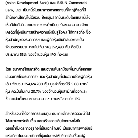
(Asian Development Bank) และ E.SUN Commercial 
Bank, Ltd. เป็นหนึ่งในธนาคารภาคเอกชนที่ใหญ่ที่สุดที่มี
สำนักงานใหญ่ในไต้หวัน ซึ่งกลุ่มสถาบันระดับโลกเหล่านี้เล็ง
เห็นวิสัยทัศน์และแนวทางการดำเนินธุรกิจของธนาคารไทย
เครดิตที่มุ่งเน้นการสร้างความยั่งยืนสู่สังคม ได้ตกลงที่จะซื้อ
หุ้นสามัญของธนาคารฯ และผู้ถือหุ้นเดิมที่เสนอขายเป็น
จำนวนรวมประมาณไม่เกิน 140,352,490 หุ้น คิดเป็น
ประมาณ 55% ของจำนวนหุ้น IPO ทั้งหมด
โดย ธนาคารไทยเครดิต เสนอขายหุ้นสามัญเพิ่มทุนที่ออกและ
เสนอขายโดยธนาคารฯ และหุ้นสามัญที่เสนอขายโดยผู้ถือหุ้น
เดิม จำนวน 254,124,200 หุ้น มูลค่าที่ตราไว้ 5.00 บาท/
หุ้น คิดเป็นไม่เกิน 20.7% ของจำนวนหุ้นสามัญที่ออกและ
ชำระแล้วทั้งหมดของธนาคารฯ ภายหลังการทำ IPO
สำหรับเงินที่ได้จากการระดมทุน ธนาคารไทยเครดิตจะนำไป
ใช้ขยายพอร์ตสินเชื่อ และสร้างการเติบโตอย่างยั่งยืน 
ตอกย้ำโมเดลทางธุรกิจที่เป็นเอกลักษณ์ เป็นธนาคารพาณิชย์
แห่งเดียวในประเทศไทยที่มุ่งเน้นการให้บริการสินเชื่อแก่ผู้