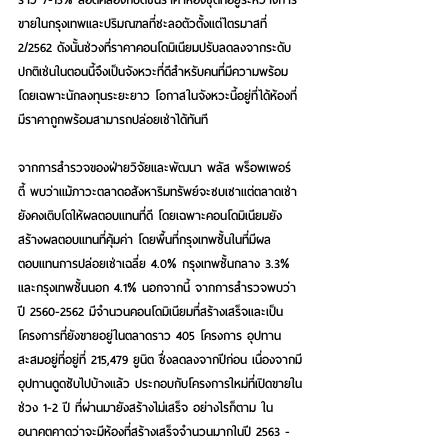
ขายในกรุงเทพและปริมณฑลที่ชะลอตัวตั้งแต่ไตรมาสที่ 
2/2562 ดังนั้นช่วงที่ราคาคอนโดมิเนียมปรับลดลงจากระดับ
ปกติเช่นในตอนนี้จึงเป็นจังหวะที่ดีสำหรับคนที่มีความพร้อม 
โดยเฉพาะนักลงทุนระยะยาว โอกาสในจังหวะนี้อยู่ที่ได้ห้องที่
มีราคาถูกพร้อมสามารถปล่อยเช่าได้ทันที
จากการสำรวจของฝ่ายวิจัยและพัฒนา พลัส พร็อพเพอร์
ตี้ พบว่าแม้ภาวะตลาดอสังหาริมทรัพย์จะซบเซาแต่ตลาดเช่า
ยังคงเติบโตให้ผลตอบแทนที่ดี โดยเฉพาะคอนโดมิเนียมยัง
สร้างผลตอบแทนที่คุ้มค่า โดยพื้นที่กรุงเทพชั้นในที่มีผล
ตอบแทนการปล่อยเช่าเฉลี่ย 4.0% กรุงเทพชั้นกลาง 3.3% 
และกรุงเทพชั้นนอก 4.1% นอกจากนี้ จากการสำรวจพบว่า 
ปี 2560-2562 มีจำนวนคอนโดมิเนียมที่สร้างเสร็จและเป็น
โครงการที่ยังขายอยู่ในตลาดราว 405 โครงการ อุปทาน
สะสมอยู่ที่อยู่ที่ 215,479 ยูนิต ซึ่งลดลงจากปีก่อน เนื่องจากมี
อุปทานดูดซับไปบ้างแล้ว ประกอบกับโครงการใหม่ที่เปิดขายใน
ช่วง 1-2 ปี ที่ผ่านมายังสร้างไม่เสร็จ อย่างไรก็ตาม ใน
อนาคตคาดว่าจะมีห้องที่สร้างเสร็จจำนวนมากในปี 2563 - 