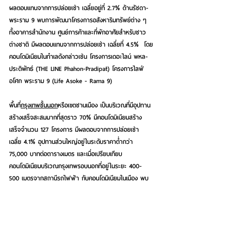
ผลตอบแทนจากการปล่อยเช่า เฉลี่ยอยู่ที่ 2.7% ด้านรัชดา-
พระราม 9 พบการพัฒนาโครงการอสังหาริมทรัพย์ต่าง ๆ 
ทั้งอาคารสำนักงาน ศูนย์การค้าและที่พักอาศัยสำหรับชาว
ต่างชาติ มีผลตอบแทนจากการปล่อยเช่า เฉลี่ยที่ 4.5%  โดย
คอนโดมิเนียมในทำเลดังกล่าวเช่น โครงการเดอะไลน์ พหล-
ประดิพัทธ์ (THE LINE Phahon-Pradipat) โครงการไลฟ์ 
อโศก พระราม 9 (Life Asoke - Rama 9)
พื้นที่
กรุงเทพชั้นนอก
หรือเขตชานเมือง เป็นบริเวณที่มีอุปทาน
สร้างเสร็จสะสมมากที่สุดราว 70% มีคอนโดมิเนียมสร้าง
เสร็จจำนวน 127 โครงการ มีผลตอบจากการปล่อยเช่า
เฉลี่ย 4.1% อุปทานส่วนใหญ่อยู่ในระดับราคาต่ำกว่า 
75,000 บาทต่อตารางเมตร และเมื่อเปรียบเทียบ
คอนโดมิเนียมบริเวณกรุงเทพรอบนอกที่อยู่ในระยะ 400-
500 เมตรจากสถานีรถไฟฟ้า กับคอนโดมิเนียมในเมือง พบ
ว่ามีราคาถูกกว่าคอนโดในเมือง 30-40% ทำให้ผลตอบแทน
จากค่าเช่าค่อนข้างสูงเมื่อเปรียบกับพื้นที่อื่นๆ โดยอัตราค่าเช่า
ส่วนใหญ่อยู่ในช่วง 6,500-8,500 บาท โดยคอนโดมิเนียมใน
ทำเลดังกล่าวเช่น โครงการเดอะ เบส เพชรเกษม (THE 