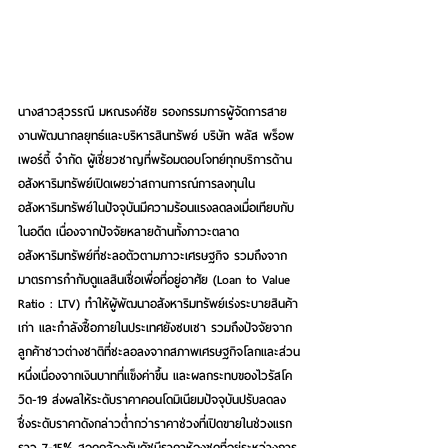
นางสาวสุวรรณี มหณรงค์ชัย รองกรรมการผู้จัดการสาย
งานพัฒนากลยุทธ์และบริหารสินทรัพย์ บริษัท พลัส พร็อพ
เพอร์ตี้ จำกัด ผู้เชี่ยวชาญที่พร้อมตอบโจทย์ทุกบริการด้าน
อสังหาริมทรัพย์
เปิดเผยว่าสถานการณ์การลงทุนใน
อสังหาริมทรัพย์ในปัจจุบันมีความร้อนแรงลดลงเมื่อเทียบกับ
ในอดีต เนื่องจากปัจจัยหลายด้านทั้งภาวะตลาด
อสังหาริมทรัพย์ที่ชะลอตัวตามภาวะเศรษฐกิจ รวมถึงจาก
มาตรการกำกับดูแลสินเชื่อเพื่อที่อยู่อาศัย (Loan to Value 
Ratio : LTV) ทำให้ผู้พัฒนาอสังหาริมทรัพย์เร่งระบายสินค้า
เก่า และกำลังซื้อภายในประเทศยังซบเซา รวมถึงปัจจัยจาก
ลูกค้าชาวต่างชาติที่ชะลอลงจากสภาพเศรษฐกิจโลกและส่วน
หนึ่งเนื่องจากเงินบาทที่แข็งค่าขึ้น และผลกระทบของไวรัสโค
วิด-19 ส่งผลให้ระดับราคาคอนโดมิเนียมปัจจุบันปรับลดลง 
ซึ่งระดับราคาดังกล่าวต่ำกว่าราคาช่วงที่เปิดขายในช่วงแรก
ราว 7-15% สอดคล้องกับดัชนีราคาห้องชุดที่อยู่ระหว่างการ