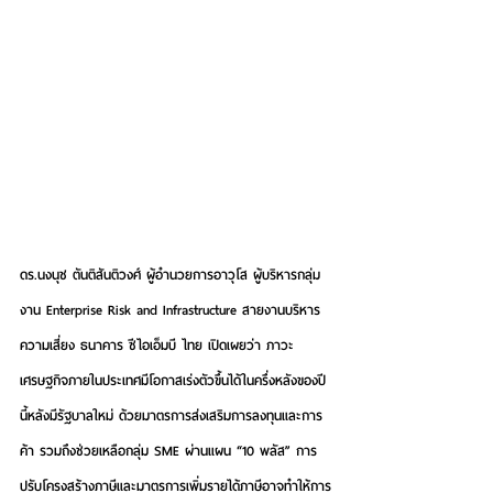
ดร.นงนุช ตันติสันติวงศ์
 ผู้อำนวยการอาวุโส ผู้บริหารกลุ่ม
งาน Enterprise Risk and Infrastructure สายงานบริหาร
ความเสี่ยง ธนาคาร ซีไอเอ็มบี ไทย เปิดเผยว่า ภาวะ
เศรษฐกิจภายในประเทศมีโอกาสเร่งตัวขึ้นได้ในครึ่งหลังของปี
นี้หลังมีรัฐบาลใหม่ ด้วยมาตรการส่งเสริมการลงทุนและการ
ค้า รวมถึงช่วยเหลือกลุ่ม SME ผ่านแผน “10 พลัส” การ
ปรับโครงสร้างภาษีและมาตรการเพิ่มรายได้ภาษีอาจทำให้การ