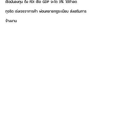
เชื่อมั่นลงทุน ดึง FDI เชื่อ GDP จะโต 3% ได้ถ้าลด
ทุจริต เร่งเจรจาการค้า ผ่อนคลายกฎระเบียบ ส่งเสริมการ
จ้างงาน