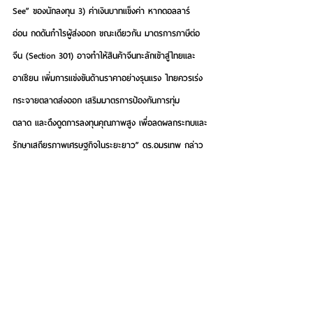
See” ของนักลงทุน 3) ค่าเงินบาทแข็งค่า หากดอลลาร์
อ่อน กดดันกำไรผู้ส่งออก ขณะเดียวกัน มาตรการภาษีต่อ
จีน (Section 301) อาจทำให้สินค้าจีนทะลักเข้าสู่ไทยและ
อาเซียน เพิ่มการแข่งขันด้านราคาอย่างรุนแรง ไทยควรเร่ง
กระจายตลาดส่งออก เสริมมาตรการป้องกันการทุ่ม
ตลาด และดึงดูดการลงทุนคุณภาพสูง เพื่อลดผลกระทบและ
รักษาเสถียรภาพเศรษฐกิจในระยะยาว” ดร.อมรเทพ กล่าว