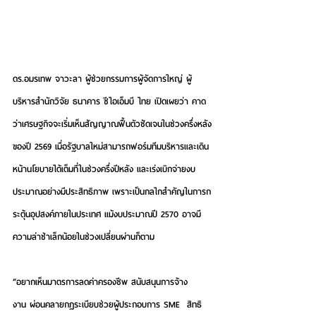
ดร.อมรเทพ จาวะลา
 ผู้ช่วยกรรมการผู้จัดการใหญ่ ผู้
บริหารสำนักวิจัย ธนาคาร ซีไอเอ็มบี ไทย เปิดเผยว่า คาด
ว่าเศรษฐกิจจะเริ่มเห็นสัญญาณฟื้นตัวชัดเจนในช่วงครึ่งหลัง
ของปี 2569 เมื่อรัฐบาลใหม่สามารถฟอร์มทีมบริหารและเดิน
หน้านโยบายได้เต็มที่ในช่วงครึ่งปีหลัง และเร่งเบิกจ่ายงบ
ประมาณอย่างมีประสิทธิภาพ เพราะเป็นกลไกสำคัญในการก
ระตุ้นอุปสงค์ภายในประเทศ แม้งบประมาณปี 2570 อาจมี
ความล่าช้าเล็กน้อยในช่วงเปลี่ยนผ่านก็ตาม
“อยากเห็นมาตรการลดค่าครองชีพ สนับสนุนการจ้าง
งาน ผ่อนคลายกฎระเบียบช่วยผู้ประกอบการ SME  สิทธิ