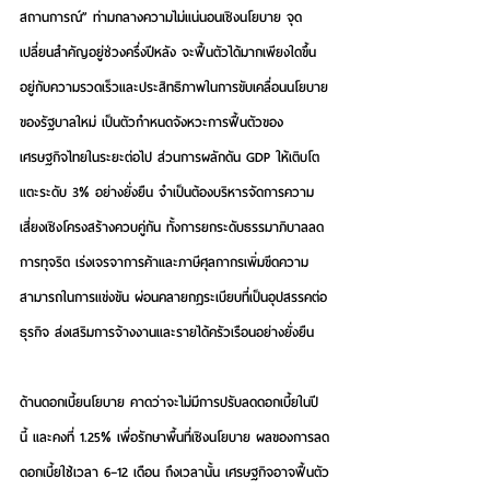
สถานการณ์” ท่ามกลางความไม่แน่นอนเชิงนโยบาย จุด
เปลี่ยนสำคัญอยู่ช่วงครึ่งปีหลัง จะฟื้นตัวได้มากเพียงใดขึ้น
อยู่กับความรวดเร็วและประสิทธิภาพในการขับเคลื่อนนโยบาย
ของรัฐบาลใหม่ เป็นตัวกำหนดจังหวะการฟื้นตัวของ
เศรษฐกิจไทยในระยะต่อไป ส่วนการผลักดัน GDP ให้เติบโต
แตะระดับ 3% อย่างยั่งยืน จำเป็นต้องบริหารจัดการความ
เสี่ยงเชิงโครงสร้างควบคู่กัน ทั้งการยกระดับธรรมาภิบาลลด
การทุจริต เร่งเจรจาการค้าและภาษีศุลกากรเพิ่มขีดความ
สามารถในการแข่งขัน ผ่อนคลายกฎระเบียบที่เป็นอุปสรรคต่อ
ธุรกิจ ส่งเสริมการจ้างงานและรายได้ครัวเรือนอย่างยั่งยืน
ด้านดอกเบี้ยนโยบาย คาดว่าจะไม่มีการปรับลดดอกเบี้ยในปี
นี้ และคงที่ 1.25% เพื่อรักษาพื้นที่เชิงนโยบาย ผลของการลด
ดอกเบี้ยใช้เวลา 6–12 เดือน ถึงเวลานั้น เศรษฐกิจอาจฟื้นตัว