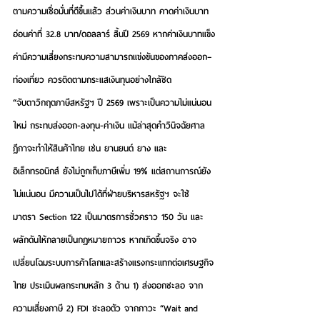
ตามความเชื่อมั่นที่ดีขึ้นแล้ว ส่วนค่าเงินบาท คาดค่าเงินบาท
อ่อนค่าที่ 32.8 บาท/ดอลลาร์ สิ้นปี 2569 หากค่าเงินบาทแข็ง
ค่ามีความเสี่ยงกระทบความสามารถแข่งขันของภาคส่งออก–
ท่องเที่ยว ควรติดตามกระแสเงินทุนอย่างใกล้ชิด 
“จับตาวิกฤตภาษีสหรัฐฯ ปี 2569 เพราะเป็นความไม่แน่นอน
ใหม่ กระทบส่งออก-ลงทุน-ค่าเงิน แม้ล่าสุดคำวินิจฉัยศาล
ฎีกาจะทำให้สินค้าไทย เช่น ยานยนต์ ยาง และ
อิเล็กทรอนิกส์ ยังไม่ถูกเก็บภาษีเพิ่ม 19% แต่สถานการณ์ยัง
ไม่แน่นอน มีความเป็นไปได้ที่ฝ่ายบริหารสหรัฐฯ จะใช้
มาตรา Section 122 เป็นมาตรการชั่วคราว 150 วัน และ
ผลักดันให้กลายเป็นกฎหมายถาวร หากเกิดขึ้นจริง อาจ
เปลี่ยนโฉมระบบการค้าโลกและสร้างแรงกระแทกต่อเศรษฐกิจ
ไทย ประเมินผลกระทบหลัก 3 ด้าน 1) ส่งออกชะลอ จาก
ความเสี่ยงภาษี 2) FDI ชะลอตัว จากภาวะ “Wait and 