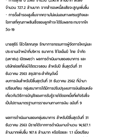
· กำไรสุทธิ ปี 2563 จำนวน 1,290.6 ล้านบาท ลดลง
จำนวน 727.2 ล้านบาท จากสำรองหนี้สงสัยจะสูญเพิ่มขึ้น
· การตั้งสำรองสูงขึ้นจากความไม่แน่นอนทางเศรษฐกิจและ
โอกาสที่คุณภาพสินเชื่อของลูกค้าจะได้รับผลกระทบจากโค
วิด-19 
นายสุธีร์ โล้วโสภณกุล รักษาการกรรมการผู้จัดการใหญ่และ
ประธานเจ้าหน้าที่บริหาร ธนาคาร ซีไอเอ็มบี ไทย จำกัด 
(มหาชน) เปิดเผยว่า ผลการดำเนินงานของธนาคาร และ
บริษัทย่อยที่ยังมิได้ตรวจสอบ สำหรับปี สิ้นสุดวันที่ 31 
ธันวาคม 2563 สรุปสาระสำคัญดังนี้ 
งบการเงินสำหรับปีสิ้นสุดวันที่ 31 ธันวาคม 2562 ที่นำมา
เปรียบเทียบ กลุ่มธนาคารได้มีการปรับปรุงงบการเงินย้อนหลัง
เกี่ยวกับวิธีการบัญชีของการรับรู้รายได้ดอกเบี้ยที่แท้จริงซึ่ง
เป็นไปตามมาตรฐานการรายงานทางการเงิน ฉบับที่ 9
ผลการดำเนินงานของกลุ่มธนาคาร สำหรับปีสิ้นสุดวันที่ 31 
ธันวาคม 2563 มีรายได้จากการดำเนินงานจำนวน 14,927.1 
ล้านบาทเพิ่มขึ้น 167.6 ล้านบาท หรือร้อยละ 1.1 เมื่อเปรียบ