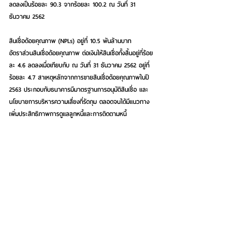
ลดลงเป็นร้อยละ 90.3 จากร้อยละ 100.2 ณ วันที่ 31 
ธันวาคม 2562
สินเชื่อด้อยคุณภาพ (NPLs) อยู่ที่ 10.5 พันล้านบาท 
อัตราส่วนสินเชื่อด้อยคุณภาพ ต่อเงินให้สินเชื่อทั้งสิ้นอยู่ที่ร้อย
ละ 4.6 ลดลงเมื่อเทียบกับ ณ วันที่ 31 ธันวาคม 2562 อยู่ที่
ร้อยละ 4.7 สาเหตุหลักจากการขายสินเชื่อด้อยคุณภาพในปี 
2563 ประกอบกับธนาคารมีมาตรฐานการอนุมัติสินเชื่อ และ
นโยบายการบริหารความเสี่ยงที่รัดกุม ตลอดจนได้มีแนวทาง
เพิ่มประสิทธิภาพการดูแลลูกหนี้และการติดตามหนี้ 
อัตราส่วนค่าเผื่อผลขาดทุนด้านเครดิตที่คาดว่าจะเกิดขึ้นต่อ
เงินให้สินเชื่อด้อยคุณภาพ ณ วันที่ 31 ธันวาคม 2563 อยู่ที่
ร้อยละ 93.3 ลดลงจากสิ้นปี 2562 ซึ่งอยู่ที่ร้อยละ 99.0 ณ 
วันที่ 31 ธันวาคม 2563 ค่าเผื่อผลขาดทุนด้านเครดิตที่คาด
ว่าจะเกิดขึ้นของกลุ่มธนาคารอยู่ที่จำนวน 9 พันล้านบาท ซึ่ง
เป็นเงินสำรองส่วนเกินตามเกณฑ์ธนาคารแห่งประเทศไทย
จำนวน 2.1 พันล้านบาท 