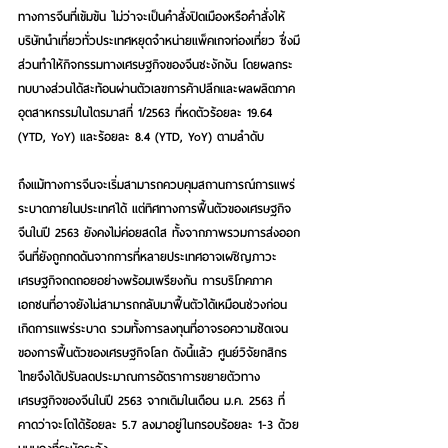
ทางการจีนที่เข้มข้น ไม่ว่าจะเป็นคำสั่งปิดเมืองหรือคำสั่งให้
บริษัทนำเที่ยวทั่วประเทศหยุดจำหน่ายแพ็คเกจท่องเที่ยว ซึ่งมี
ส่วนทำให้กิจกรรมทางเศรษฐกิจของจีนชะงักงัน โดยผลกระ
ทบบางส่วนได้สะท้อนผ่านตัวเลขการค้าปลีกและผลผลิตภาค
อุตสาหกรรมในไตรมาสที่ 1/2563 ที่หดตัวร้อยละ 19.64 
(YTD, YoY) และร้อยละ 8.4 (YTD, YoY) ตามลำดับ
ถึงแม้ทางการจีนจะเริ่มสามารถควบคุมสถานการณ์การแพร่
ระบาดภายในประเทศได้ แต่ทิศทางการฟื้นตัวของเศรษฐกิจ
จีนในปี 2563 ยังคงไม่ค่อยสดใส
 ทั้งจากภาพรวมการส่งออก
จีนที่ยังถูกกดดันจากการที่หลายประเทศอาจเผชิญภาวะ
เศรษฐกิจถดถอยอย่างพร้อมเพรียงกัน การบริโภคภาค
เอกชนที่อาจยังไม่สามารถกลับมาฟื้นตัวได้เหมือนช่วงก่อน
เกิดการแพร่ระบาด รวมทั้งการลงทุนที่อาจรอความชัดเจน
ของการฟื้นตัวของเศรษฐกิจโลก 
ดังนี้แล้ว ศูนย์วิจัยกสิกร
ไทยจึงได้ปรับลดประมาณการอัตราการขยายตัวทาง
เศรษฐกิจของจีนในปี 2563 จากเดิมในเดือน ม.ค. 2563 ที่
คาดว่าจะโตได้ร้อยละ 5.7 ลงมาอยู่ในกรอบร้อยละ 1-3 ด้วย