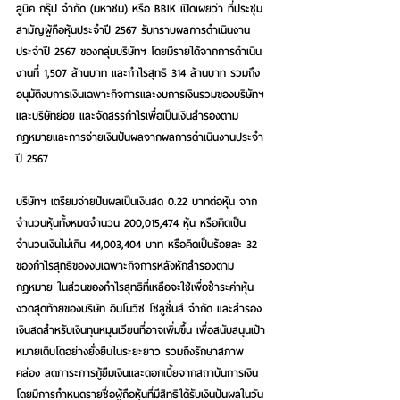
ลูบิค กรุ๊ป จำกัด (มหาชน) หรือ BBIK เปิดเผยว่า ที่ประชุม
สามัญผู้ถือหุ้นประจำปี 2567 รับทราบผลการดำเนินงาน
ประจำปี 2567 ของกลุ่มบริษัทฯ โดยมีรายได้จากการดำเนิน
งานที่ 1,507 ล้านบาท และกำไรสุทธิ 314 ล้านบาท รวมถึง
อนุมัติงบการเงินเฉพาะกิจการและงบการเงินรวมของบริษัทฯ 
และบริษัทย่อย และจัดสรรกำไรเพื่อเป็นเงินสำรองตาม
กฎหมายและการจ่ายเงินปันผลจากผลการดำเนินงานประจำ
ปี 2567 
บริษัทฯ เตรียมจ่ายปันผลเป็นเงินสด 0.22 บาทต่อหุ้น จาก
จำนวนหุ้นทั้งหมดจำนวน 200,015,474 หุ้น หรือคิดเป็น
จำนวนเงินไม่เกิน 44,003,404 บาท หรือคิดเป็นร้อยละ 32 
ของกำไรสุทธิของงบเฉพาะกิจการหลังหักสำรองตาม
กฎหมาย ในส่วนของกำไรสุทธิที่เหลือจะใช้เพื่อชำระค่าหุ้น
งวดสุดท้ายของบริษัท อินโนวิซ โซลูชั่นส์ จำกัด และสำรอง
เงินสดสำหรับเงินทุนหมุนเวียนที่อาจเพิ่มขึ้น เพื่อสนับสนุนเป้า
หมายเติบโตอย่างยั่งยืนในระยะยาว รวมถึงรักษาสภาพ
คล่อง ลดภาระการกู้ยืมเงินและดอกเบี้ยจากสถาบันการเงิน 
โดยมีการกำหนดรายชื่อผู้ถือหุ้นที่มีสิทธิได้รับเงินปันผลในวัน