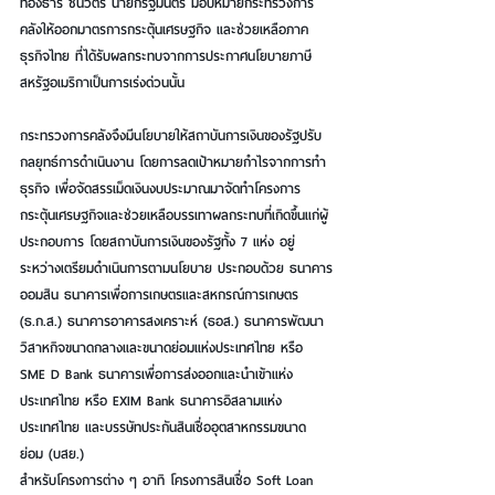
ทองธาร ชินวัตร นายกรัฐมนตรี มอบหมายกระทรวงการ
คลังให้ออกมาตรการกระตุ้นเศรษฐกิจ และช่วยเหลือภาค
ธุรกิจไทย ที่ได้รับผลกระทบจากการประกาศนโยบายภาษี
สหรัฐอเมริกาเป็นการเร่งด่วนนั้น
กระทรวงการคลังจึงมีนโยบายให้สถาบันการเงินของรัฐปรับ
กลยุทธ์การดำเนินงาน 
โดยการลดเป้าหมายกำไรจากการทำ
ธุรกิจ เพื่อจัดสรรเม็ดเงินงบประมาณมาจัดทำโครงการ
กระตุ้นเศรษฐกิจและช่วยเหลือบรรเทาผลกระทบที่เกิดขึ้นแก่ผู้
ประกอบการ
 โดยสถาบันการเงินของรัฐทั้ง 7 แห่ง อยู่
ระหว่างเตรียมดำเนินการตามนโยบาย ประกอบด้วย ธนาคาร
ออมสิน ธนาคารเพื่อการเกษตรและสหกรณ์การเกษตร 
(ธ.ก.ส.) ธนาคารอาคารสงเคราะห์ (ธอส.) ธนาคารพัฒนา
วิสาหกิจขนาดกลางและขนาดย่อมแห่งประเทศไทย หรือ 
SME D Bank ธนาคารเพื่อการส่งออกและนำเข้าแห่ง
ประเทศไทย หรือ EXIM Bank ธนาคารอิสลามแห่ง
ประเทศไทย และบรรษัทประกันสินเชื่ออุตสาหกรรมขนาด
ย่อม (บสย.)
สำหรับโครงการต่าง ๆ อาทิ 
โครงการสินเชื่อ Soft Loan 