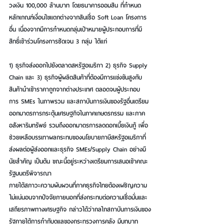
วงเงิน 100,000 ล้านบาท
โดยธนาคารออมสิน
 ที่กำหนด
หลักเกณฑ์เงื่อนไขแตกต่างจากสินเชื่อ Soft Loan โครงการ
อื่น เนื่องจากมีการกำหนดกลุ่มเป้าหมายผู้ประกอบการที่มี
สิทธิ์เข้าร่วมโครงการชัดเจน 3 กลุ่ม ได้แก่ 
1) ธุรกิจส่งออกไปยังตลาดสหรัฐอเมริกา 2) ธุรกิจ Supply 
Chain และ 3) ธุรกิจผู้ผลิตสินค้าที่ต้องมีการแข่งขันสูงกับ
สินค้านำเข้าราคาถูกจากต่างประเทศ ตลอดจนผู้ประกอบ
การ SMEs ในภาพรวม และ
สถาบันการเงินของรัฐอื่นเตรียม
ออกมาตรการกระตุ้นเศรษฐกิจในภาคเกษตรกรรม และภาค
อสังหาริมทรัพย์
รวมถึงออกมาตรการลดดอกเบี้ยเงินกู้ 
เพื่อ
ช่วยเหลือบรรเทาผลกระทบของนโยบายภาษีสหรัฐอเมริกาที่
ส่งผลต่อผู้ส่งออกและธุรกิจ SMEs/Supply Chain อย่างมี
นัยสำคัญ เป็นต้น ขณะนี้อยู่ระหว่างเตรียมการเสนอเข้าคณะ
รัฐมนตรีพิจารณา
ภายใต้สภาวะความผันผวนที่ภาคธุรกิจไทยต้องเผชิญความ
ไม่แน่นอนจากปัจจัยภายนอกที่ส่งกระทบต่อความเชื่อมั่นและ
เสถียรภาพทางเศรษฐกิจ กล่าวได้ว่ากลไกสถาบันการเงินของ
รัฐภายใต้การกำกับดูแลของกระทรวงการคลัง มีบทบาท