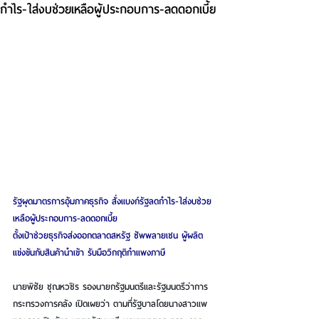
กำไร-ใส่งบช่วยเหลือผู้ประกอบการ-ลดดอกเบี้ย
รัฐผุดมาตรการอุ้มภาคธุรกิจ สั่งแบงก์รัฐลดกำไร-ใส่งบช่วย
เหลือผู้ประกอบการ-ลดดอกเบี้ย
ตั้งเป้าช่วยธุรกิจส่งออกตลาดสหรัฐ ซัพพลายเชน ผู้ผลิต
แข่งขันกับสินค้านำเข้า รับมือวิกฤติกำแพงภาษี
นายพิชัย ชุณหวชิร รองนายกรัฐมนตรีและรัฐมนตรีว่าการ
กระทรวงการคลัง
 เปิดเผยว่า ตามที่รัฐบาลโดยนางสาวแพ