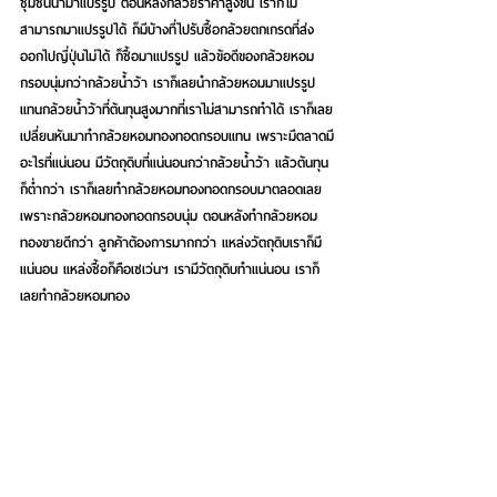
ชุมชนนำมาแปรรูป ตอนหลังกล้วยราคาสูงขึ้น เราก็ไม่
สามารถมาแปรรูปได้ ก็มีบ้างที่ไปรับซื้อกล้วยตกเกรดที่ส่ง
ออกไปญี่ปุ่นไม่ได้ ก็ซื้อมาแปรรูป แล้วข้อดีของกล้วยหอม
กรอบนุ่มกว่ากล้วยน้ำว้า เราก็เลยนำกล้วยหอมมาแปรรูป
แทนกล้วยน้ำว้าที่ต้นทุนสูงมากที่เราไม่สามารถทำได้ เราก็เลย
เปลี่ยนหันมาทำกล้วยหอมทองทอดกรอบแทน เพราะมีตลาดมี
อะไรที่แน่นอน มีวัตถุดิบที่แน่นอนกว่ากล้วยน้ำว้า แล้วต้นทุน
ก็ต่ำกว่า เราก็เลยทำกล้วยหอมทองทอดกรอบมาตลอดเลย 
เพราะกล้วยหอมทองทอดกรอบนุ่ม ตอนหลังทำกล้วยหอม
ทองขายดีกว่า ลูกค้าต้องการมากกว่า แหล่งวัตถุดิบเราก็มี
แน่นอน แหล่งซื้อก็คือเซเว่นฯ เรามีวัตถุดิบทำแน่นอน เราก็
เลยทำกล้วยหอมทอง
รวมกันเป็นกลุ่มโอทอปเลยใช่ไหม ชาวบ้านรวมกันกลุ่มใหญ่
ไหม แล้วสร้างมูลค่ากันขนาดไหน รายได้ดีไหม
ชาวบ้านที่มาทำก็ทำเป็นค่าแรงรายวัน วันหนึ่ง 350 บาท ก็
ถือว่าอยู่ได้ ทำให้ชุมชนอยู่ได้ดีขึ้น ตอนนั้นกล้วยน้ำว้าหวีละ 
120 บาท รับประกันราคา 140 บาท เราก็ทำไม่ได้ต้นทุนสูง 