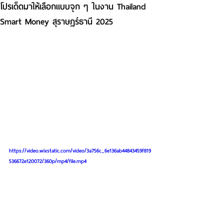
โปรเด็ดมาให้เลือกแบบจุก ๆ ในงาน Thailand
Smart Money สุราษฎร์ธานี 2025
https://video.wixstatic.com/video/3a756c_6e136ab44843459f819
536672e120072/360p/mp4/file.mp4