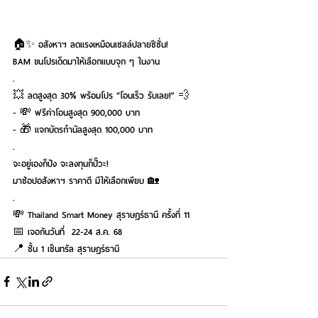
🏠✨ อสังหาฯ ลดแรงเหมือนเซลล์ปลายซีซั่น!
BAM ขนโปรเด็ดมาให้เลือกแบบจุก ๆ ในงาน
.
💥 ลดสูงสุด 30% พร้อมโปร “โอนเร็ว รับเลย!” 💨
- 💸 ฟรีค่าโอนสูงสุด 900,000 บาท
- 🎁 แจกบัตรกำนัลสูงสุด 100,000 บาท
.
จะอยู่เองก็ปัง จะลงทุนก็ปั๊วะ!
มาช้อปอสังหาฯ ราคาดี มีให้เลือกเพียบ 🏡
.
💸 Thailand Smart Money สุราษฎร์ธานี ครั้งที่ 11
📅 เจอกันวันที่  22-24 ส.ค. 68
📍 ชั้น 1 เซ็นทรัล สุราษฎร์ธานี