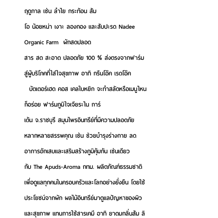
ฤดูกาล เช่น ลำไย กระท้อน ส้ม
โอ น้อยหน่า เงาะ ลองกอง และสับปะรด 
Nadee 
Organic Farm  
ผักสดปลอด
สาร สด สะอาด ปลอดภัย 100 % ส่งตรงจากฟาร์ม
สู่ผู้บริโภคที่ใส่ใจสุขภาพ อาทิ กรีนโอ๊ค เรดโอ๊ค      
  บัตเตอร์เฮด คอส เคลใบหยิก จะทำสลัดหรือเมนูไหน
ก็อร่อย
 ฟาร์มภูมิใจเจียระไน การ์
เด้น จ.ราชบุรี
 สมุนไพรอินทรีย์ที่มีความปลอดภัย
หลากหลายสรรพคุณ เช่น ช่วยบำรุงร่างกาย ลด
อาการอักเสบและเสริมสร้างภูมิคุ้มกัน เช่นเดียว
กับ 
The Apuds-Aroma กทม.
 ผลิตภัณฑ์ธรรมชาติ
เพื่อดูแลทุกคนในครอบครัวและโลกอย่างยั่งยืน โดยใช้
ประโยชน์จากผัก ผลไม้อินทรีย์มาดูแลปัญหาของผิว
และสุขภาพ แทนการใช้สารเคมี อาทิ ยาดมกลิ่นส้ม ลิ