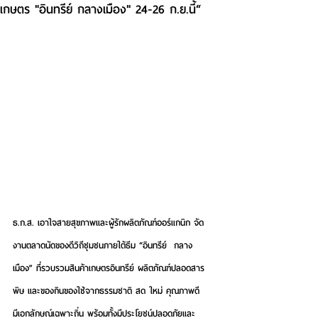
เกษตร "อินทรีย์ กลางเมือง" 24-26 ก.ย.นี้“
ธ.ก.ส. เอาใจสายสุขภาพและผู้รักผลิตภัณฑ์ออร์แกนิก จัด
งานตลาดนัดของดีวิถีชุมชนภายใต้ธีม “อินทรีย์  กลาง
เมือง” ที่รวบรวมสินค้าเกษตรอินทรีย์ ผลิตภัณฑ์ปลอดสาร
พิษ และของกินของใช้จากธรรมชาติ สด ใหม่ คุณภาพดี   
มีเอกลักษณ์เฉพาะถิ่น พร้อมทั้งมีประโยชน์ปลอดภัยและ