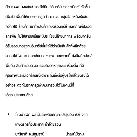
นัด BAAC Market ภายใต้ธีม “อินทรีย์ กลางเมือง”
 จัดขึ้น
เพื่อเปิดพื้นที่ให้เกษตรกรลูกค้า ธ.ก.ส. กลุ่มวิสาหกิจชุมชน
กว่า 60 ร้านค้า ยกทัพสินค้าเกษตรอินทรีย์ ผลิตภัณฑ์ปลอด
สารพิษ ไม่ใช้สารเคมีและมีประโยชน์โภชนาการ พร้อมการัน
ตีรับรองมาตรฐานอินทรีย์มั่นใจได้ว่าเป็นสินค้าที่ผลิตด้วย
ความใส่ใจและปลอดภัยต่อสุขภาพ นอกจากนี้ ยังมีผลิตภัณฑ์
พื้นถิ่น สินค้าแฮนด์เมด รวมถึงอาหารและเครื่องดื่ม ที่มี
คุณภาพและมีเอกลักษณ์เฉพาะถิ่นถึงมือผู้บริโภคโดยตรงได้
อย่างสะดวกในราคาสุดพิเศษมารวมไว้ในงานนี้ที่
เดียว ประกอบด้วย
โซนพืชผัก ผลไม้และผลิตภัณฑ์แปรรูปอินทรีย์ จาก
เกษตรกรทั่วประเทศ นำโดย
สวน
ปาริชาติ จ.ปทุมธานี
              นำผลไม้ตาม