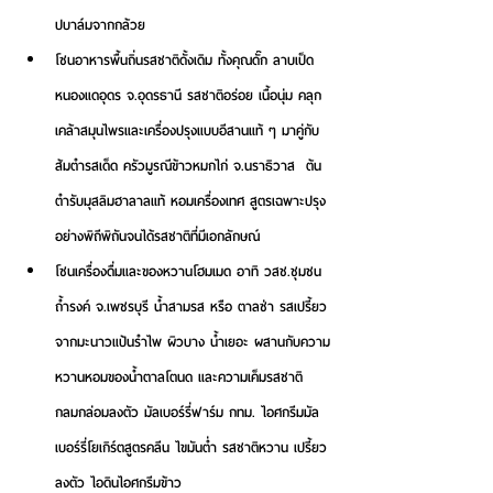
ปบาล์มจากกล้วย
โซนอาหารพื้นถิ่นรสชาติดั้งเดิม ทั้ง
คุณดั๊ก ลาบเป็ด
หนองแดอุดร จ.อุดรธานี 
รสชาติอร่อย เนื้อนุ่ม คลุก
เคล้าสมุนไพรและเครื่องปรุงแบบอีสานแท้ ๆ มาคู่กับ
ส้มตำรสเด็ด 
ครัวมูรณีข้าวหมกไก่ จ.นราธิวาส
  ต้น
ตำรับมุสลิมฮาลาลแท้ หอมเครื่องเทศ สูตรเฉพาะปรุง
อย่างพิถีพิถันจนได้รสชาติที่มีเอกลักษณ์ 
โซนเครื่องดื่มและของหวานโฮมเมด อาทิ 
วสช.ชุมชน
ถ้ำรงค์ จ.เพชรบุรี
 น้ำสามรส หรือ ตาลซ่า รสเปรี้ยว
จากมะนาวแป้นรำไพ ผิวบาง น้ำเยอะ ผสานกับความ
หวานหอมของน้ำตาลโตนด และความเค็มรสชาติ
กลมกล่อมลงตัว 
มัลเบอร์รี่ฟาร์ม กทม.
 ไอศกรีมมัล
เบอร์รี่โยเกิร์ตสูตรคลีน ไขมันต่ำ รสชาติหวาน เปรี้ยว
ลงตัว 
ไอดินไอศกรีมข้าว 