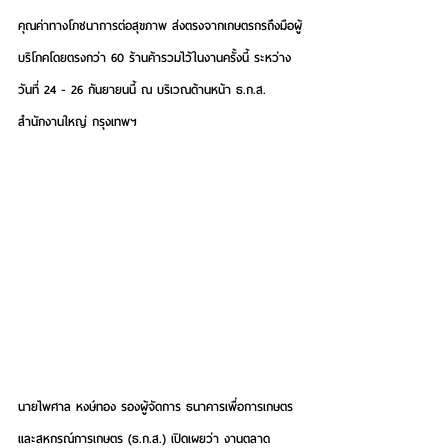
คุณค่าทางโภชนาการต่อสุขภาพ ส่งตรงจากเกษตรกรถึงมือผู้
บริโภคโดยตรงกว่า 60 ร้านค้ารวมไว้ในงานครั้งนี้ ระหว่าง
วันที่ 24 - 26 กันยายนนี้ ณ บริเวณด้านหน้า ธ.ก.ส. 
สำนักงานใหญ่ กรุงเทพฯ 
นายไพศาล หงษ์ทอง รองผู้จัดการ ธนาคารเพื่อการเกษตร
และสหกรณ์การเกษตร (ธ.ก.ส.) เปิดเผยว่า
 งาน
ตลาด