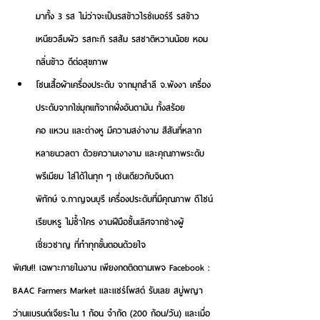
มาทั้ง 3 รส ไม่ว่าจะเป็นรสข้าวไรซ์เบอร์รี รสข้าว
เหนียวลืมผัว รสกะทิ รสส้ม รสชาติหวานน้อย หอม
กลิ่นข้าว ดีต่อสุขภาพ 
โซนเสื้อผ้าเครื่องประดับ จาก
มุกสำลี จ.พังงา
 เครื่อง
ประดับจากไข่มุกแท้จากฝั่งอันดามัน ทั้งสร้อย
คอ แหวน และต่างหู มีความสง่างาม สีสันที่หลาก
หลายนวลตา ด้วยความเงางาม และคุณภาพระดับ
พรีเมียม ใส่ได้ในทุก ๆ เช่นเดียวกับ
จินดา
พิทักษ์ จ.กาญจนบุรี
 เครื่องประดับที่มีคุณภาพ ดีไซน์
เรียบหรู ไม่ซ้ำใคร งานฝีมือชั้นเลิศจากช่างผู้
เชี่ยวชาญ ที่ทำทุกขั้นตอนด้วยใจ 
พิเศษ!!
 เฉพาะภายในงาน เพียงกดติดตามเพจ Facebook : 
BAAC Farmers Market และแชร์โพสต์ รับเลย สบู่พญา
ว่านแบรนด์เจียระไน 1 ก้อน จำกัด (200 ก้อน/วัน) และเมื่อ