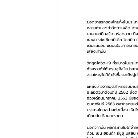
ยอดขายรถของไทยทั้งในประเทศ
หลายค่ายลดกำลังการผลิต ส่งผ
ยานยนต์ที่ออร์เดอร์ลดฮวบ ถึง
ช่องทางโซเชียลมีเดีย โดยมีก
เดิมแน่นอน แต่มั่นใจ...ค่ายร
เสี่ยงเท่านั้น
วิกฤตโควิด-19 ที่ระบาดในประเท
ชั่วคราวทำให้เศรษฐกิจในประเท
ส่วนใหญ่ไม่มีกำลังซื้อและถึงผู
แหล่งข่าวจากอุตสาหกรรมยานยน
ชะลอตัวมาตั้งแต่ปี 2562 ซึ่ง
ช่วงเดือนมกราคม 2563 มียอด
กุมภาพันธ์ 2563 ตลาดรถยนต์เ
ประเทศไทยอย่างต่อเนื่อง เห็
เทียบกับเดือนมกราคม
นอกจากนั้น ผลกระทบไม่ได้จำก
ด้วย เช่น ฮอนด้า อีซูซุ นิสส