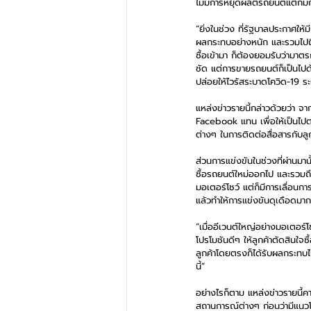
ไม่มีการหยุดผลิตรถยนต์แต่ก
“ยิ่งในช่วง ที่รัฐบาลประกาศให
ผลกระทบอย่างหนัก และรวมไปถึงอ
ซื้อเข้ามา ก็ต้องยอมรับว่ามาตร
ชัด แต่การขายรถยนต์ก็เป็นไปด้
ปล่อยให้ไวรัสระบาดโควิด-19 ระบ
แหล่งข่าวรายนี้กล่าวด้วยว่า 
Facebook แทน เพื่อให้เป็นไป
ต่างๆ ในการติดต่อสื่อสารกับลู
ส่วนการแข่งขันในช่วงที่ผ่านมา
ซื้อรถยนต์ใหม่ออกไป และรวม
มอเตอร์โชว์ แต่ก็มีการเลื่อนก
แล้วทำให้การแข่งขันดุเดือดมากยิ
“เมื่ออีเวนต์ใหญ่อย่างมอเตอร
โปรโมชันดีๆ ให้ลูกค้าตัดสินใจซ
ลูกค้าโดยตรงก็ได้รับผลกระทบไปด้
นี้”
อย่างไรก็ตาม แหล่งข่าวรายนี
สถานการณ์ต่างๆ ก่อนว่ามีแนวโน