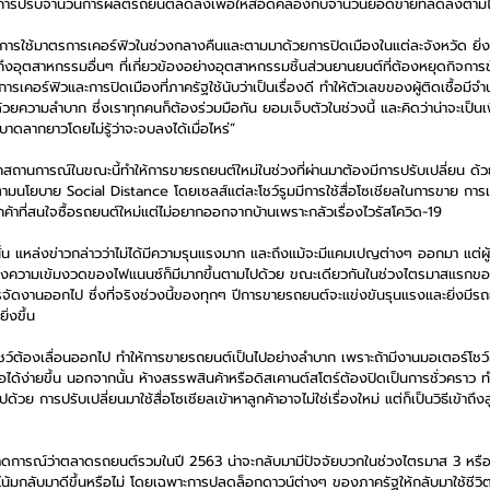
็มีการปรับจำนวนการผลิตรถยนต์ลดลงเพื่อให้สอดคล้องกับจำนวนยอดขายที่ลดลงตามไ
้มีการใช้มาตรการเคอร์ฟิวในช่วงกลางคืนและตามมาด้วยการปิดเมืองในแต่ละจังหวัด ยิ่
ุตสาหกรรมอื่นๆ ที่เกี่ยวข้องอย่างอุตสาหกรรมชิ้นส่วนยานยนต์ที่ต้องหยุดกิจการชั่
การเคอร์ฟิวและการปิดเมืองที่ภาครัฐใช้นับว่าเป็นเรื่องดี ทำให้ตัวเลขของผู้ติดเชื้อมี
วยความลำบาก ซึ่งเราทุกคนก็ต้องร่วมมือกัน ยอมเจ็บตัวในช่วงนี้ และคิดว่าน่าจะเป็นเพ
าดลากยาวโดยไม่รู้ว่าจะจบลงได้เมื่อไหร่”
จากสถานการณ์ในขณะนี้ทำให้การขายรถยนต์ใหม่ในช่วงที่ผ่านมาต้องมีการปรับเปลี่ยน 
ตามนโยบาย Social Distance โดยเซลส์แต่ละโชว์รูมมีการใช้สื่อโซเชียลในการขาย ก
กค้าที่สนใจซื้อรถยนต์ใหม่แต่ไม่อยากออกจากบ้านเพราะกลัวเรื่องไวรัสโควิด-19
นั้น แหล่งข่าวกล่าวว่าไม่ได้มีความรุนแรงมาก และถึงแม้จะมีแคมเปญต่างๆ ออกมา แต่
ถึงความเข้มงวดของไฟแนนซ์ก็มีมากขึ้นตามไปด้วย ขณะเดียวกันในช่วงไตรมาสแรกขอ
ารจัดงานออกไป ซึ่งที่จริงช่วงนี้ของทุกๆ ปีการขายรถยนต์จะแข่งขันรุนแรงและยิ่งมีรถ
่งขึ้น 
์โชว์ต้องเลื่อนออกไป ทำให้การขายรถยนต์เป็นไปอย่างลำบาก เพราะถ้ามีงานมอเตอร์โชว
ื้อได้ง่ายขึ้น นอกจากนั้น ห้างสรรพสินค้าหรือดิสเคานต์สโตร์ต้องปิดเป็นการชั่วคราว ทำ
วย การปรับเปลี่ยนมาใช้สื่อโซเชียลเข้าหาลูกค้าอาจไม่ใช่เรื่องใหม่ แต่ก็เป็นวิธีเข้าถ
้คาดการณ์ว่าตลาดรถยนต์รวมในปี 2563 น่าจะกลับมามีปัจจัยบวกในช่วงไตรมาส 3 หรือ
้มกลับมาดีขึ้นหรือไม่ โดยเฉพาะการปลดล็อกดาวน์ต่างๆ ของภาครัฐให้กลับมาใช้ชีวิตปกต