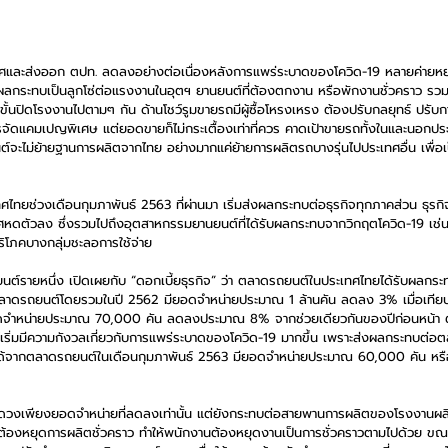
และส่งออก ตปท. ลดลงอย่างต่อเนื่องหลังการแพร่ระบาดของโควิด-19 หลายค่ายหยุ
ลกระทบเป็นลูกโซ่ต่อแรงงานในอุตฯ ยานยนต์ที่ต้องตกงาน หรือพักงานชั่วคราว รวมถ
ขั้นปิดโรงงานไปตามๆ กัน ด้านโชว์รูมขายรถมีผู้ซื้อโหรงเหรง ต้องปรับกลยุทธ์ ปรับ
ารจัดแคมเปญพิเศษ แต่ยอดขายก็ไม่กระเตื้องเท่าที่ควร คาดเป้าขายรถทั้งในและนอกป
ถยนต์จะไม่ย้ายฐานการผลิตจากไทย อย่างมากแค่ย้ายการผลิตรถบางรุ่นไปประเทศอื่น เพื่
ศไทยช่วงเดือนกุมภาพันธ์ 2563 ที่ผ่านมา เริ่มส่งผลกระทบต่อธุรกิจทุกภาคส่วน ธุรกิ
ศหดตัวลง ซึ่งรวมไปถึงอุตสาหกรรมยานยนต์ที่ได้รับผลกระทบจากวิกฤตโควิด-19 เช่นกั
้บริโภคบางกลุ่มชะลอการใช้จ่าย
ต์รายหนึ่ง เปิดเผยกับ “ดอกเบี้ยธุรกิจ” ว่า ตลาดรถยนต์ในประเทศไทยได้รับผลกระ
ตลาดรถยนต์โดยรวมในปี 2562 มียอดจำหน่ายประมาณ 1 ล้านคัน ลดลง 3% เมื่อเทียบปี 
จำหน่ายประมาณ 70,000 คัน ลดลงประมาณ 8% จากช่วยเดียวกันของปีก่อนหน้า ต่อมา
ริ่มมีความกังวลเกี่ยวกับการแพร่ระบาดของโควิด-19 มากขึ้น เพราะส่งผลกระทบต่อ
นได้จากตลาดรถยนต์ในเดือนกุมภาพันธ์ 2563 มียอดจำหน่ายประมาณ 60,000 คัน หรื
ัดวงเพียงยอดจำหน่ายที่ลดลงเท่านั้น แต่ยังกระทบต่อสายพานการผลิตของโรงงานผล
ัน ต้องหยุดการผลิตชั่วคราว ทำให้พนักงานต้องหยุดงานเป็นการชั่วคราวตามไปด้วย ขณะ