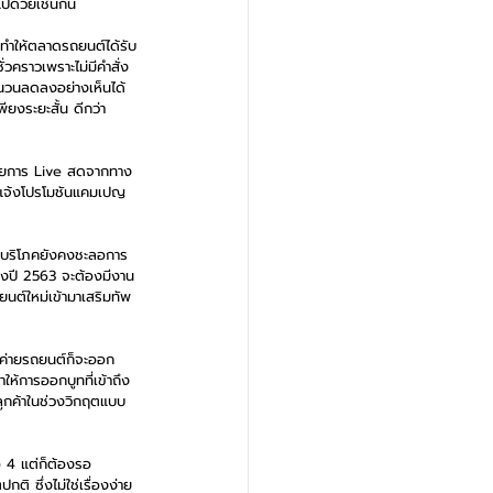
ปด้วยเช่นกัน
งทำให้ตลาดรถยนต์ได้รับ
วคราวเพราะไม่มีคำสั่ง
จำนวนลดลงอย่างเห็นได้
ียงระยะสั้น ดีกว่า
ด้วยการ Live สดจากทาง 
ารแจ้งโปรโมชันแคมเปญ
ผู้บริโภคยังคงชะลอการ
งปี 2563 จะต้องมีงาน
ยนต์ใหม่เข้ามาเสริมทัพ
์ค่ายรถยนต์ก็จะออก
ให้การออกบูทที่เข้าถึง
ึงลูกค้าในช่วงวิกฤตแบบ
 4 แต่ก็ต้องรอ
ิ ซึ่งไม่ใช่เรื่องง่าย