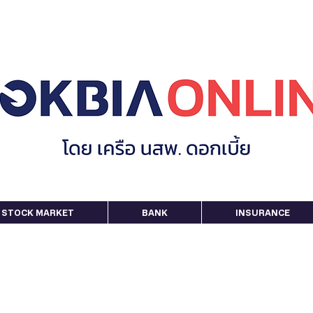
STOCK MARKET
BANK
INSURANCE