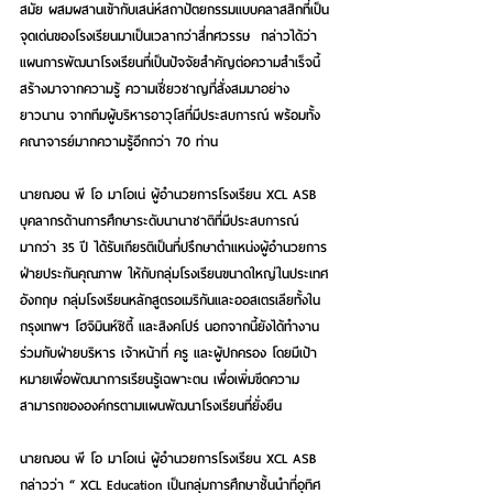
สมัย ผสมผสานเข้ากับเสน่ห์สถาปัตยกรรมแบบคลาสสิกที่เป็น
จุดเด่นของโรงเรียนมาเป็นเวลากว่าสี่ทศวรรษ  กล่าวได้ว่า 
แผนการพัฒนาโรงเรียนที่เป็นปัจจัยสำคัญต่อความสำเร็จนี้ 
สร้างมาจากความรู้ ความเชี่ยวชาญที่สั่งสมมาอย่าง
ยาวนาน จากทีมผู้บริหารอาวุโสที่มีประสบการณ์ พร้อมทั้ง
คณาจารย์มากความรู้อีกกว่า 70 ท่าน
นายฌอน พี โอ มาโอเน่ ผู้อำนวยการโรงเรียน XCL ASB 
บุคลากรด้านการศึกษาระดับนานาชาติที่มีประสบการณ์
มากว่า 35 ปี
 ได้รับเกียรติเป็นที่ปรึกษาตำแหน่งผู้อำนวยการ
ฝ่ายประกันคุณภาพ ให้กับกลุ่มโรงเรียนขนาดใหญ่ในประเทศ
อังกฤษ กลุ่มโรงเรียนหลักสูตรอเมริกันและออสเตรเลียทั้งใน 
กรุงเทพฯ โฮจิมินห์ซิตี้ และสิงคโปร์ นอกจากนี้ยังได้ทำงาน
ร่วมกับฝ่ายบริหาร เจ้าหน้าที่ ครู และผู้ปกครอง โดยมีเป้า
หมายเพื่อพัฒนาการเรียนรู้เฉพาะตน เพื่อเพิ่มขีดความ
สามารถขององค์กรตามแผนพัฒนาโรงเรียนที่ยั่งยืน 
นายฌอน พี โอ มาโอเน่ ผู้อำนวยการโรงเรียน XCL ASB 
กล่าวว่า “ XCL Education เป็นกลุ่มการศึกษาชั้นนำที่อุทิศ