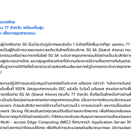
ประเทศไทย
บ 77 จังหวัด พร้อมเต็มสูบ
ูง เพื่อภาคอุตสาหกรรม
้นำเครือข่าย 5G ชั้นนำระดับภูมิภาคและอันดับ 1 ในไทยที่มีคลื่นมากที่สุด และครบ 77 
ารเป็นผู้ให้บริการรายแรกและรายเดียวในไทยที่เปิดบริการ 5G SA (Stand Alone) ครบ
กรรมเครือข่ายจากเทคโนโลยี 5G SA ระดับภาคอุตสาหกรรมได้อย่างเต็มประสิทธิภาพมา
้ประกอบการไทย และกลุ่มลูกค้าองค์กรที่มีความต้องการใช้งานที่แตกต่างกันในแต่ละพื้น
ื้นฐานทางดิจิทัลที่แข็งแกร่งมาช่วยส่งเสริมนโยบายภาครัฐในการยกระดับภาคอุตสาห
ป
่ายงานปฏิบัติการและสนับสนุนด้านเทคนิคทั่วประเทศ เอไอเอส กล่าวว่า “หลังจากเดินหน
็มพื้นที่ 100% นิคมอุตสาหกรรมใน EEC แล้วนั้น ในวันนี้ เอไอเอส สานต่อภารกิจฟื
ริการเครือข่าย 5G SA (Stand Alone) ครบทั้ง 77 จังหวัด ซึ่งถือเป็นอีกหนึ่งก้าวย
่จะเป็นประโยชน์อย่างมหาศาลต่อภาคอุตสาหกรรมไทย เนื่องจากการพัฒนานวัตกรรมเคร
เฉพาะ ด้วยประสิทธิภาพการใช้งานทั้งด้านความเร็ว ความหน่วงต่ำ และการเชื่อมต่อเ
ork Slicing ที่ช่วยปรับแต่งคุณสมบัติเครือข่ายและทรัพยากร เพื่อให้สอดคล้องแล
นที่ของภาคธุรกิจได้อย่างคล่องตัว ทำให้สามารถรับประกันคุณภาพของการเชื่อมต่อและค
 Multi - access Edge Computing (MEC) ที่สามารถนำ Application Server ให้เข้
รือข่ายด้วยการเข้าถึงแบบไร้สาย เพื่อให้บริการประมวลผลในปริมาณมากและ มีความปลอด