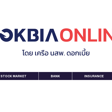
STOCK MARKET
BANK
INSURANCE