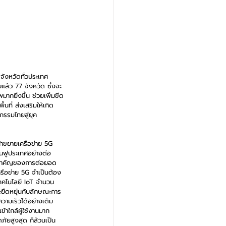
จังหวัดทั่วประเทศ 
แล้ว 77 จังหวัด ซึ่งจะ
กยิ่งขึ้น ช่วยเพิ่มขีด
ที่ ส่งเสริมให้เกิด
กรรมไทยสู่ยุค 
้าขยายเครือข่าย 5G 
้นฟูประเทศอย่างต่อ
่างสำคัญของการต่อยอด
ือข่าย 5G จำเป็นต้อง
ทคโนโลยี IoT จำนวน
ะยืดหยุ่นกับลักษณะการ
วามเร็วได้อย่างเต็ม
าใกล้ผู้ใช้งานมาก
ภัยสูงสุด ก็ล้วนเป็น