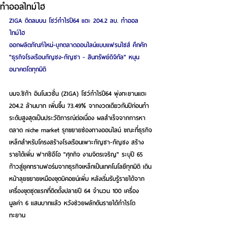
ทำออลไทม์ไฮ
ZIGA ติดลมบน โชว์กำไรปี64 แตะ 204.2 ลบ. ทำออล
ไทม์ไฮ
ออกผลิตภัณฑ์ใหม่-บุกตลาดออนไลน์แบบแฟรนไชส์ คึกคัก
"ธุรกิจโรงเรือนกัญชง-กัญชา - สินทรัพย์ดิจิทัล" หนุน
อนาคตโตทุกมิติ
บมจ.ซิก้า อินโนเวชั่น (ZIGA) โชว์กำไรปี64 พุ่งทะยานแตะ 
204.2 ล้านบาท เพิ่มขึ้น 73.49% จากงวดเดียวกันปีก่อนทำ
ระดับสูงสุดเป็นประวัติการณ์ต่อเนื่อง ผลสำเร็จจากการหา
ตลาด niche market รุกขยายช่องทางออนไลน์ ขณะที่ธุรกิจ
เหล็กสำหรับโครงสร้างโรงเรือนเพาะกัญชา-กัญชง สร้าง
รายได้เพิ่ม ฟากซีอีโอ "ศุภกิจ งามจิตรเจริญ" ระบุปี 65 
ก้าวสู่ยุคทรานฟอร์มจากธุรกิจเหล็กเป็นเทคโนโลยีทุกมิติ เดิน
หน้าลุยขยายเหมืองขุดบิคอยน์เพิ่ม หลังเริ่มรับรู้รายได้จาก
เครื่องขุดชุดแรกที่ติดตั้งปลายปี 64 จำนวน 100 เครื่อง 
มูลค่า 6 แสนบาทแล้ว หวังช่วยผลักดันรายได้กำไรโต
ทะยาน 