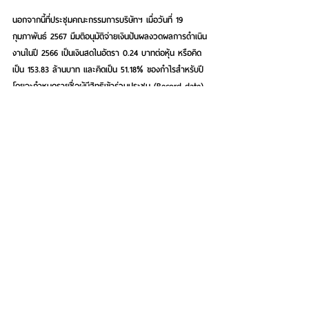
นอกจากนี้ที่ประชุมคณะกรรมการบริษัทฯ เมื่อวันที่ 19 
กุมภาพันธ์ 2567 มีมติอนุมัติจ่ายเงินปันผลงวดผลการดำเนิน
งานในปี 2566 เป็นเงินสดในอัตรา 0.24 บาทต่อหุ้น หรือคิด
เป็น 153.83 ล้านบาท และคิดเป็น 51.18% ของกำไรสำหรับปี 
โดยจะกำหนดรายชื่อผู้มีสิทธิเข้าร่วมประชุม (Record date) 
พร้อมกำหนดขึ้นเครื่องหมาย XD วันที่ 5 มีนาคม 2567 และ
กำหนดจ่ายเงินปันผลให้แก่ผู้ถือหุ้นในวันที่ 13 พฤษภาคม 
2567
See All
Recent Posts