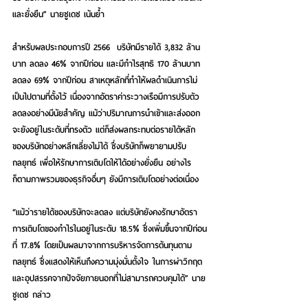
และยั่งยืน” นายชูเดช เน้นย้ำ
สำหรับผลประกอบการปี 2566  บริษัทมีรายได้ 3,832 ล้าน
บาท ลดลง 46% จากปีก่อน และมีกำไรสุทธิ 170 ล้านบาท 
ลดลง 69% จากปีก่อน สาเหตุหลักที่ทำให้ผลดำเนินการไม่
เป็นไปตามที่ตั้งไว้ เนื่องจากอัตราค่าระวางเรือมีการปรับตัว
ลดลงอย่างมีนัยสำคัญ แม้ว่าปริมาณการนำเข้าและส่งออก
จะยังอยู่ในระดับที่ทรงตัว แต่ก็ส่งผลกระทบต่อรายได้หลัก
ของบริษัทอย่างหลีกเลี่ยงไม่ได้ ซึ่งบริษัทก็พยายามปรับ
กลยุทธ์ เพื่อให้รักษาการเติบโตให้ได้อย่างยั่งยืน อย่างไร
ก็ตามภาพรวมของธุรกิจอื่นๆ ยังมีการเติบโตอย่างต่อเนื่อง
“แม้ว่ารายได้ของบริษัทจะลดลง แต่บริษัทยังคงรักษาอัตรา
การเติบโตของกำไรในอยู่ในระดับ 18.5% ซึ่งเพิ่มขึ้นจากปีก่อน
ที่ 17.8% โดยเป็นผลมาจากการบริหารจัดการต้นทุนตาม
กลยุทธ์ ซึ่งแสดงให้เห็นถึงความมุ่งมั่นตั้งใจ ในการผ่าวิกฤต
และอุปสรรคจากปัจจัยภายนอกที่ไม่สามารถควบคุมได้” นาย
ชูเดช กล่าว