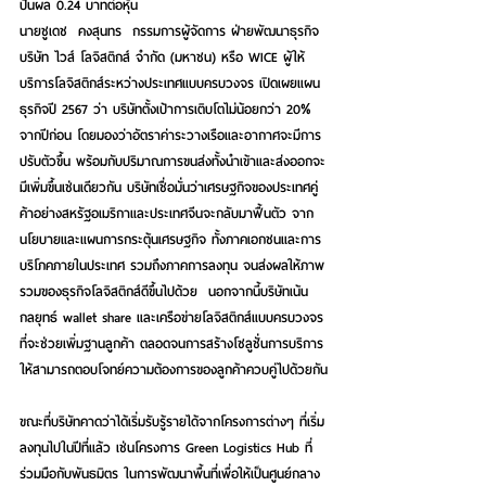
ปันผล 0.24 บาทต่อหุ้น
นายชูเดช  คงสุนทร  กรรมการผู้จัดการ ฝ่ายพัฒนาธุรกิจ 
บริษัท ไวส์ โลจิสติกส์ จำกัด (มหาชน) หรือ WICE ผู้ให้
บริการโลจิสติกส์ระหว่างประเทศแบบครบวงจร เปิดเผยแผน
ธุรกิจปี 2567 ว่า บริษัทตั้งเป้าการเติบโตไม่น้อยกว่า 20% 
จากปีก่อน โดยมองว่าอัตราค่าระวางเรือและอากาศจะมีการ
ปรับตัวขึ้น พร้อมกับปริมาณการขนส่งทั้งนำเข้าและส่งออกจะ
มีเพิ่มขึ้นเช่นเดียวกัน บริษัทเชื่อมั่นว่าเศรษฐกิจของประเทศคู่
ค้าอย่างสหรัฐอเมริกาและประเทศจีนจะกลับมาฟื้นตัว จาก
นโยบายและแผนการกระตุ้นเศรษฐกิจ ทั้งภาคเอกชนและการ
บริโภคภายในประเทศ รวมถึงภาคการลงทุน จนส่งผลให้ภาพ
รวมของธุรกิจโลจิสติกส์ดีขึ้นไปด้วย  นอกจากนี้บริษัทเน้น
กลยุทธ์ wallet share และเครือข่ายโลจิสติกส์แบบครบวงจร
ที่จะช่วยเพิ่มฐานลูกค้า ตลอดจนการสร้างโซลูชั่นการบริการ
ให้สามารถตอบโจทย์ความต้องการของลูกค้าควบคู่ไปด้วยกัน
ขณะที่บริษัทคาดว่าได้เริ่มรับรู้รายได้จากโครงการต่างๆ ที่เริ่ม
ลงทุนไปในปีที่แล้ว เช่นโครงการ Green Logistics Hub ที่
ร่วมมือกับพันธมิตร ในการพัฒนาพื้นที่เพื่อให้เป็นศูนย์กลาง