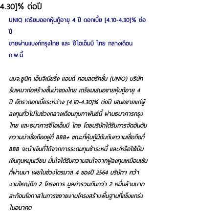
4.30]% ต่อปี
UNIQ เตรียมออกหุ้นกู้อายุ 4 ปี ดอกเบี้ย [4.10-4.30]% ต่อ
ปี
ขายผ่านแบงก์กรุงไทย และ ซีไอเอ็มบี ไทย กลางเดือน 
ก.พ.นี้
บมจ.ยูนิค เอ็นจิเนียริ่ง แอนด์ คอนสตรัคชั่น (UNIQ) บริษัท
รับเหมาก่อสร้างชั้นนำของไทย เตรียมเสนอขายหุ้นกู้อายุ 4 
ปี อัตราดอกเบี้ยระหว่าง [4.10-4.30]% ต่อปี เสนอขายแก่ผู้
ลงทุนทั่วไปในช่วงกลางเดือนกุมภาพันธ์นี้ ผ่านธนาคารกรุง
ไทย และธนาคารซีไอเอ็มบี ไทย โดยบริษัทได้รับการจัดอันดับ
ความน่าเชื่อถืออยู่ที่ BBB+ ขณะที่หุ้นกู้มีอันดับความเชื่อถือที่ 
BBB จะนำเงินที่ได้จากการระดมทุนชำระหนี้ และ/หรือใช้เป็น
เงินทุนหมุนเวียน มั่นใจได้รับความสนใจจากผู้ลงทุนเหมือนเช่น
ที่ผ่านมา เผยในช่วงไตรมาส 4 ของปี 2564 บริษัทฯ คว้า
งานใหญ่อีก 2 โครงการ มูลค่ารวมกันกว่า 2 หมื่นล้านบาท 
สะท้อนโอกาสในการขยายงานโครงสร้างพื้นฐานที่แข็งแกร่ง
ในอนาคต