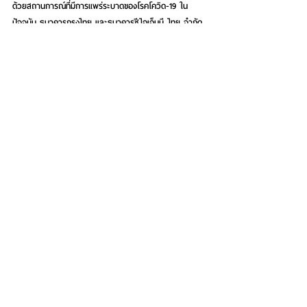
ด้วยสถานการณ์ที่มีการแพร่ระบาดของโรคโควิด-19 ใน
ปัจจุบัน ธนาคารกรุงไทย และธนาคารซีไอเอ็มบี ไทย จำกัด 
ได้เพิ่มช่องทางการจองซื้อหุ้นกู้ UNIQ เพื่ออำนวยความ
สะดวกให้ผู้ลงทุนทั่วไปที่เป็นบุคคลธรรมดาสามารถจองซื้อ
ทางออนไลน์หรือแอปพลิเคชั่นบนโทรศัพท์มือถือได้โดยไม่
จำเป็นต้องเดินทางไปจองซื้อหุ้นกู้ที่สาขาของธนาคาร
นักลงทุนที่สนใจ สามารถศึกษารายละเอียดเพิ่มเติมได้ที่ 
www.sec.or.th
 หรือติดต่อผ่านสาขาธนาคารกรุงไทย จำกัด 
(มหาชน) หรือโทร 0-2111-1111 และธนาคารซีไอเอ็มบี ไทย 
จำกัด (มหาชน) โทร.02-626-7777
See All
Recent Posts