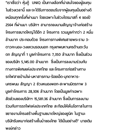
“เราเชื่อว่า หุ้นกู้  UNIQ เป็นทางเลือกที่น่าสนใจของผู้ลงทุน
ในช่วงเวลานี้ และจะได้รับการตอบรับจากผู้ลงทุนเป็นอย่างดี
เหมือนทุกครั้งที่ผ่านมา โดยเฉพาะในช่วงไตรมาสที่ 4 ของปี 
2564 ที่ผ่านมา บริษัทฯ สามารถลงนามสัญญาจ้างก่อสร้าง
โครงการขนาดใหญ่ได้อีก 2 โครงการ รวมมูลค่ากว่า 2 หมื่น
ล้านบาท ประกอบด้วย โครงการทางพิเศษสายพระราม 3-
ดาวคะนอง-วงแหวนรอบนอก กรุงเทพมหานครด้านตะวัน
ตก สัญญาที่ 1 มูลค่าโครงการ 7,350 ล้านบาท ซึ่งเป็นส่วน
ของบริษัท 5,145.00 ล้านบาท  ซึ่งเป็นการลงนามร่วมกับ
ทางการพิเศษแห่งประเทศไทย และโครงการก่อสร้างทาง
รถไฟสายบ้านไผ่-มหาสารคาม-ร้อยเอ็ด-มุกดาหาร-
นครพนม สัญญา 2 ช่วงหนองพอก-สะพานมิตรภาพ 3 
มูลค่าโครงการ 28,306 ล้านบาท โดยเป็นมูลค่าเฉพาะ
สัดส่วนของบริษัทฯ 15,581.36 ล้านบาท ซึ่งเป็นการลงนาม
ร่วมกับการรถไฟแห่งประเทศไทย สะท้อนให้เห็นโอกาสในการ
ขยายงานโครงสร้างพื้นฐานขนาดใหญ่ของยูนิค ในฐานะ
บริษัทรับเหมาก่อสร้างชั้นนำของไทย
ได้เป็นอย่างดี” 
นายเติม
พงษ์กล่าว