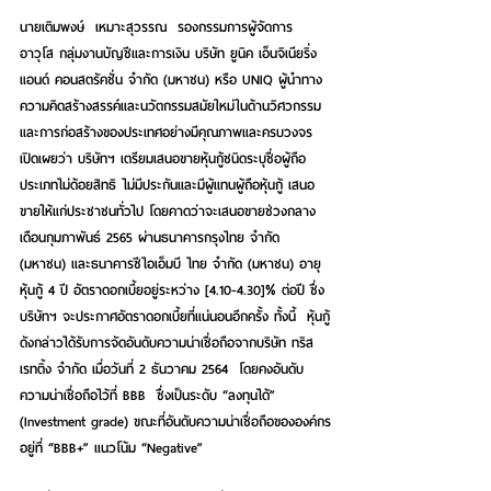
นายเติมพงษ์  เหมาะสุวรรณ  รองกรรมการผู้จัดการ
อาวุโส กลุ่มงานบัญชีและการเงิน บริษัท ยูนิค เอ็นจิเนียริ่ง 
แอนด์ คอนสตรัคชั่น จำกัด (มหาชน) หรือ UNIQ ผู้นำทาง
ความคิดสร้างสรรค์และนวัตกรรมสมัยใหม่ในด้านวิศวกรรม
และการก่อสร้างของประเทศอย่างมีคุณภาพและครบวงจร 
เปิดเผยว่า บริษัทฯ เตรียมเสนอขายหุ้นกู้ชนิดระบุชื่อผู้ถือ 
ประเภทไม่ด้อยสิทธิ ไม่มีประกันและมีผู้แทนผู้ถือหุ้นกู้ เสนอ
ขายให้แก่ประชาชนทั่วไป โดยคาดว่าจะเสนอขายช่วงกลาง
เดือนกุมภาพันธ์ 2565 ผ่านธนาคารกรุงไทย จำกัด 
(มหาชน) และธนาคารซีไอเอ็มบี ไทย จำกัด (มหาชน) อายุ
หุ้นกู้ 4 ปี อัตราดอกเบี้ยอยู่ระหว่าง [4.10-4.30]% ต่อปี ซึ่ง
บริษัทฯ จะประกาศอัตราดอกเบี้ยที่แน่นอนอีกครั้ง ทั้งนี้  หุ้นกู้
ดังกล่าวได้รับการจัดอันดับความน่าเชื่อถือจากบริษัท ทริส
เรทติ้ง จำกัด เมื่อวันที่ 2 ธันวาคม 2564  โดยคงอันดับ
ความน่าเชื่อถือไว้ที่ BBB  ซึ่งเป็นระดับ “ลงทุนได้” 
(Investment grade) ขณะที่อันดับความน่าเชื่อถือขององค์กร
อยู่ที่ “BBB+” แนวโน้ม “Negative”