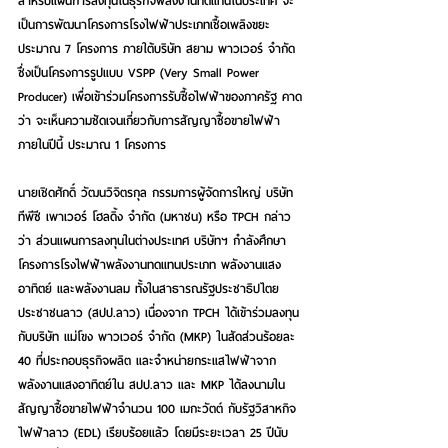
สำหรับแผนการลงทุนในธุรกิจพลังงานทดแทนในประเทศ จะ
เป็นการพัฒนาโครงการโรงไฟฟ้าประเภทเชื้อเพลิงขยะ 
ประมาณ 7 โครงการ ภายใต้บริษัท สยาม พาวเวอร์ จำกัด 
ซึ่งเป็นโครงการรูปแบบ VSPP (Very Small Power 
Producer) เพื่อเข้าร่วมโครงการรับซื้อไฟฟ้าของภาครัฐ คาด
ว่า จะเห็นความชัดเจนเกี่ยวกับการสัญญาซื้อขายไฟฟ้า
ภายในปีนี้ ประมาณ 1 โครงการ
นายเชิดศักดิ์ วัฒนวิจิตรกุล กรรมการผู้จัดการใหญ่ บริษัท 
ทีพีซี เพาเวอร์ โฮลดิ้ง จำกัด (มหาชน) หรือ TPCH กล่าว
ว่า ส่วนแผนการลงทุนในต่างประเทศ บริษัทฯ กำลังศึกษา
โครงการโรงไฟฟ้าพลังงานทดแทนประเภท พลังงานแสง
อาทิตย์ และพลังงานลม ทั้งในสาธารณรัฐประชาธิปไตย
ประชาชนลาว (สปป.ลาว) เนื่องจาก TPCH ได้เข้าร่วมลงทุน
กับบริษัท แม่โขง พาวเวอร์ จํากัด (MKP) ในสัดส่วนร้อยละ 
40 ที่ประกอบธุรกิจผลิต และจําหน่ายกระแสไฟฟ้าจาก
พลังงานแสงอาทิตย์ใน สปป.ลาว และ MKP ได้ลงนามใน
สัญญาซื้อขายไฟฟ้าจำนวน 100 เมกะวัตต์ กับรัฐวิสาหกิจ
ไฟฟ้าลาว (EDL) เรียบร้อยแล้ว โดยมีระยะเวลา 25 ปีนับ