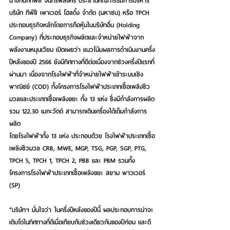
นางกนกทิพย์ จันทร์พลังศรี ประธานคณะกรรมการบริหาร 
บริษัท ทีพีซี เพาเวอร์ โฮลดิ้ง จำกัด (มหาชน) หรือ TPCH 
ประกอบธุรกิจหลักโดยการถือหุ้นในบริษัทอื่น (Holding 
Company) ที่ประกอบธุรกิจผลิตและจำหน่ายไฟฟ้าจาก
พลังงานหมุนเวียน เปิดเผยว่า แนวโน้มผลการดำเนินงานครึ่ง
ปีหลังของปี 2566 ยังมีทิศทางที่ดีต่อเนื่องจากช่วงครึ่งปีแรกที่
ผ่านมา เนื่องจากโรงไฟฟ้าที่จำหน่ายไฟฟ้าเข้าระบบเชิง
พาณิชย์ (COD) ทั้งโครงการโรงไฟฟ้าประเภทเชื้อเพลิงชีว
มวลและประเภทเชื้อเพลิงขยะ ทั้ง 13 แห่ง ซึ่งมีกำลังการผลิต
รวม 122.30 เมกะวัตต์ สามารถเดินเครื่องได้เต็มกำลังการ
ผลิต
โดยโรงไฟฟ้าทั้ง 13 แห่ง ประกอบด้วย โรงไฟฟ้าประเภทเชื้อ
เพลิงชีวมวล CRB, MWE, MGP, TSG, PGP, SGP, PTG, 
TPCH 5, TPCH 1, TPCH 2, PBB และ PBM รวมทั้ง
โครงการโรงไฟฟ้าประเภทเชื้อเพลิงขยะ สยาม พาวเวอร์ 
(SP)
“บริษัทฯ มั่นใจว่า ในครึ่งปีหลังของปีนี้ ผลประกอบการน่าจะ
เติบโตในทิศทางที่ดีเมื่อเทียบกับช่วงเดียวกันของปีก่อน และดี