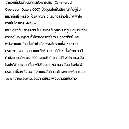
จากวันที่เปิดดำเนินการเชิงพาณิชย์ (Commercial 
Operation Date : COD) ปัจจุบันได้เซ็นสัญญากับผู้รับ
เหมาก่อสร้างแล้ว โดยคาดว่า จะเริ่มก่อสร้างโรงไฟฟ้าได้
ภายในไตรมาส 4/2566
ขณะเดียวกัน การลงทุนในประเทศกัมพูชา ปัจจุบันอยู่ระหว่าง
การขอใบอนุญาต ทั้งโครงการพลังงานแสงอาทิตย์ และ
พลังงานลม โดยตั้งเป้ากำลังการผลิตรวมทั้ง 2 ประเภท 
ประมาณ 200-300 เมกะวัตต์ และ บริษัทฯ ตั้งเป้าหมายมี
กำลังการผลิตรวม 500 เมกะวัตต์ ภายในปี 2569 แบ่งเป็น 
โรงไฟฟ้าประเภทเชื้อเพลิงชีวมวล 90 เมกะวัตต์ โรงไฟฟ้า
ประเภทเชื้อเพลิงขยะ 70 เมกะวัตต์ และโครงการผลิตกระแส
ไฟฟ้าจากพลังงานแสงอาทิตย์และพลังงานลมในต่าง
ประเทศ 340 เมกะวัตต์
อนึ่ง ภาพรวมผลการดำเนินงานของ TPCH ในงวด 6 เดือน
แรกของปี 2566 (สิ้นสุดวันที่ 30 มิถุนายน 2566) มีกำไร
สุทธิ 140.09 ล้านบาท เพิ่มขึ้น 296% เมื่อเทียบกับช่วง
เดียวกันของปีก่อนที่มีกำไรสุทธิ 35.36 ล้านบาท และมีรายได้
รวมอยู่ที่ 1,445.91 ล้านบาท เพิ่มขึ้น 17% เมื่อเทียบกับช่วง