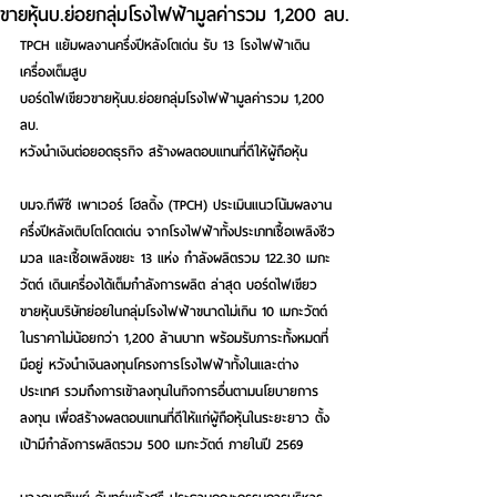
ขายหุ้นบ.ย่อยกลุ่มโรงไฟฟ้ามูลค่ารวม 1,200 ลบ.
TPCH แย้มผลงานครึ่งปีหลังโตเด่น รับ 13 โรงไฟฟ้าเดิน
เครื่องเต็มสูบ
บอร์ดไฟเขียวขายหุ้นบ.ย่อยกลุ่มโรงไฟฟ้ามูลค่ารวม 1,200 
ลบ.
หวังนำเงินต่อยอดธุรกิจ สร้างผลตอบแทนที่ดีให้ผู้ถือหุ้น
บมจ.ทีพีซี เพาเวอร์ โฮลดิ้ง (TPCH) ประเมินแนวโน้มผลงาน
ครึ่งปีหลังเติบโตโดดเด่น จากโรงไฟฟ้าทั้งประเภทเชื้อเพลิงชีว
มวล และเชื้อเพลิงขยะ 13 แห่ง กำลังผลิตรวม 122.30 เมกะ
วัตต์ เดินเครื่องได้เต็มกำลังการผลิต ล่าสุด บอร์ดไฟเขียว
ขายหุ้นบริษัทย่อยในกลุ่มโรงไฟฟ้าขนาดไม่เกิน 10 เมกะวัตต์ 
ในราคาไม่น้อยกว่า 1,200 ล้านบาท พร้อมรับภาระทั้งหมดที่
มีอยู่ หวังนำเงินลงทุนโครงการโรงไฟฟ้าทั้งในและต่าง
ประเทศ รวมถึงการเข้าลงทุนในกิจการอื่นตามนโยบายการ
ลงทุน เพื่อสร้างผลตอบแทนที่ดีให้แก่ผู้ถือหุ้นในระยะยาว ตั้ง
เป้ามีกำลังการผลิตรวม 500 เมกะวัตต์ ภายในปี 2569