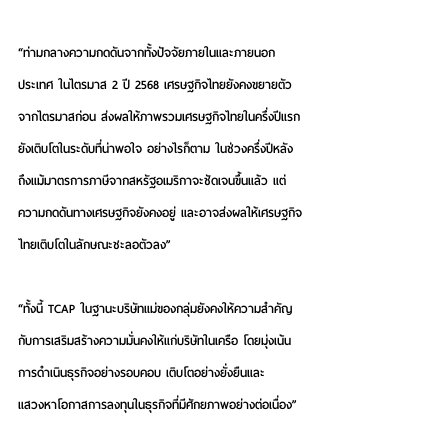
“ท่ามกลางความกดดันจากทั้งปัจจัยภายในและภายนอก
ประเทศ ในไตรมาส 2 ปี 2568 เศรษฐกิจไทยยังคงขยายตัว
จากไตรมาสก่อน ส่งผลให้ภาพรวมเศรษฐกิจไทยในครึ่งปีแรก
ยังเติบโตในระดับที่น่าพอใจ อย่างไรก็ตาม ในช่วงครึ่งปีหลัง 
ถึงแม้มาตรการภาษีจากสหรัฐอเมริกาจะชัดเจนขึ้นแล้ว แต่
ความกดดันทางเศรษฐกิจยังคงอยู่ และอาจส่งผลให้เศรษฐกิจ
ไทยเติบโตในลักษณะชะลอตัวลง”
“ทั้งนี้ TCAP ในฐานะบริษัทแม่ของกลุ่มยังคงให้ความสำคัญ
กับการเสริมสร้างความมั่นคงให้แก่บริษัทในเครือ โดยมุ่งเน้น
การดำเนินธุรกิจอย่างรอบคอบ เติบโตอย่างยั่งยืนและ
แสวงหาโอกาสการลงทุนในธุรกิจที่มีศักยภาพอย่างต่อเนื่อง”