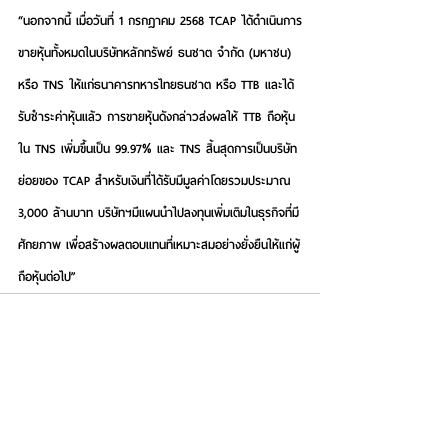
“นอกจากนี้ เมื่อวันที่ 1 กรกฎาคม 2568 TCAP ได้ดำเนินการ
ขายหุ้นทั้งหมดในบริษัทหลักทรัพย์ ธนชาต จำกัด (มหาชน) 
หรือ TNS ให้แก่ธนาคารทหารไทยธนชาต หรือ TTB และได้
รับชำระค่าหุ้นแล้ว การขายหุ้นดังกล่าวส่งผลให้ TTB ถือหุ้น
ใน TNS เพิ่มขึ้นเป็น 99.97% และ TNS สิ้นสุดการเป็นบริษัท
ย่อยของ TCAP สำหรับเงินที่ได้รับมีมูลค่าโดยรวมประมาณ 
3,000 ล้านบาท บริษัทฯมีแผนนำไปลงทุนเพิ่มเติมในธุรกิจที่มี
ศักยภาพ เพื่อสร้างผลตอบแทนที่เหมาะสมอย่างยั่งยืนให้แก่ผู้
ถือหุ้นต่อไป”
See All
Recent Posts