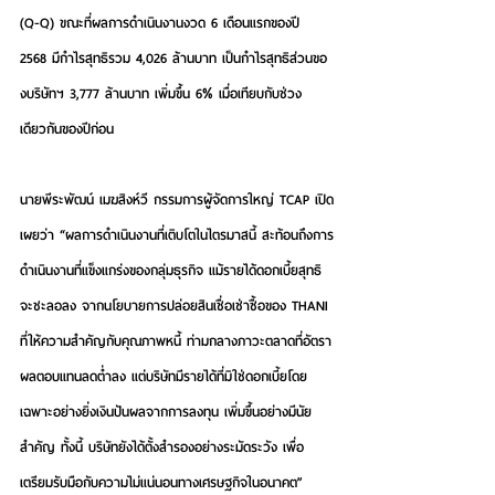
(Q-Q) ขณะที่ผลการดำเนินงานงวด 6 เดือนแรกของปี 
2568 มีกำไรสุทธิรวม 4,026 ล้านบาท เป็นกำไรสุทธิส่วนขอ
งบริษัทฯ 3,777 ล้านบาท เพิ่มขึ้น 6% เมื่อเทียบกับช่วง
เดียวกันของปีก่อน
นายพีระพัฒน์ เมฆสิงห์วี กรรมการผู้จัดการใหญ่ TCAP
 เปิด
เผยว่า “ผลการดำเนินงานที่เติบโตในไตรมาสนี้ สะท้อนถึงการ
ดำเนินงานที่แข็งแกร่งของกลุ่มธุรกิจ แม้รายได้ดอกเบี้ยสุทธิ
จะชะลอลง จากนโยบายการปล่อยสินเชื่อเช่าซื้อของ THANI 
ที่ให้ความสำคัญกับคุณภาพหนี้ ท่ามกลางภาวะตลาดที่อัตรา
ผลตอบแทนลดต่ำลง แต่บริษัทมีรายได้ที่มิใช่ดอกเบี้ยโดย
เฉพาะอย่างยิ่งเงินปันผลจากการลงทุน เพิ่มขึ้นอย่างมีนัย
สำคัญ ทั้งนี้ บริษัทยังได้ตั้งสำรองอย่างระมัดระวัง เพื่อ
เตรียมรับมือกับความไม่แน่นอนทางเศรษฐกิจในอนาคต”