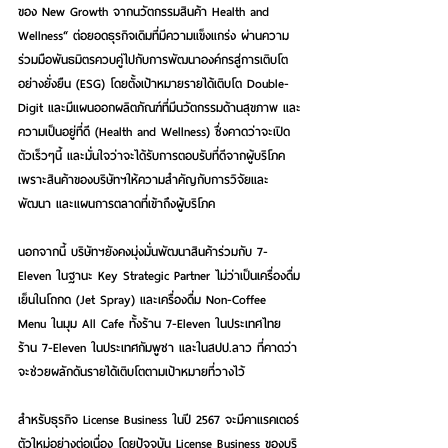
ของ New Growth จากนวัตกรรมสินค้า Health and 
Wellness“ ต่อยอดธุรกิจเดิมที่มีความแข็งแกร่ง ผ่านความ
ร่วมมือพันธมิตรควบคู่ไปกับการพัฒนาองค์กรสู่การเติบโต
อย่างยั่งยืน (ESG) โดยตั้งเป้าหมายรายได้เติบโต Double-
Digit และมีแผนออกผลิตภัณฑ์ที่มีนวัตกรรมด้านสุขภาพ และ
ความเป็นอยู่ที่ดี (Health and Wellness) ซึ่งคาดว่าจะเปิด
ตัวเร็วๆนี้ และมั่นใจว่าจะได้รับการตอบรับที่ดีจากผู้บริโภค 
เพราะสินค้าของบริษัทฯให้ความสำคัญกับการวิจัยและ
พัฒนา และแผนการตลาดที่เข้าถึงผู้บริโภค
นอกจากนี้ บริษัทฯยังคงมุ่งมั่นพัฒนาสินค้าร่วมกับ 7-
Eleven ในฐานะ Key Strategic Partner ไม่ว่าเป็นเครื่องดื่ม
เย็นในโถกด (Jet Spray) และเครื่องดื่ม Non-Coffee 
Menu ในมุม All Cafe ทั้งร้าน 7-Eleven ในประเทศไทย 
ร้าน 7-Eleven ในประเทศกัมพูชา และในสปป.ลาว ที่คาดว่า
จะช่วยผลักดันรายได้เติบโตตามเป้าหมายที่วางไว้
สำหรับธุรกิจ License Business ในปี 2567 จะมีคาแรคเตอร์
ตัวใหม่อย่างต่อเนื่อง โดยปัจจุบัน License Business ของบริ