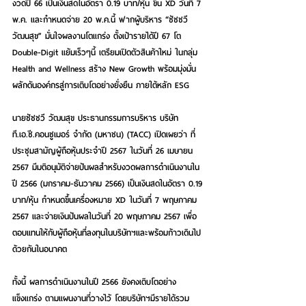
งวดปี 66 เป็นเงินสดในอัตรา 0.19 บาท/หุ้น ขึ้น XD วันที่ 7 
พ.ค. และกำหนดจ่าย 20 พ.ค.นี้ ฟากผู้บริหาร “ชัชชวี 
วัฒนสุข” มั่นใจผลงานโตแกร่ง ตั้งเป้ารายได้ปี 67 โต 
Double-Digit แย้มเร็วๆนี้ เตรียมเปิดตัวสินค้าใหม่ ในกลุ่ม 
Health and Wellness สร้าง New Growth พร้อมมุ่งมั่น
ผลักดันองค์กรสู่การเติบโตอย่างยั่งยืน ภายใต้หลัก ESG
นายชัชชวี วัฒนสุข ประธานกรรมการบริหาร บริษัท 
ที.เอ.ซี.คอนซูเมอร์ จำกัด (มหาชน) (TACC) เปิดเผยว่า ที่
ประชุมสามัญผู้ถือหุ้นประจำปี 2567 ในวันที่ 26 เมษายน 
2567 มีมติอนุมัติจ่ายปันผลสำหรับงวดผลการดำเนินงานใน
ปี 2566 (มกราคม-ธันวาคม 2566) เป็นเงินสดในอัตรา 0.19 
บาท/หุ้น กำหนดขึ้นเครื่องหมาย XD ในวันที่ 7 พฤษภาคม 
2567 และจ่ายเงินปันผลในวันที่ 20 พฤษภาคม 2567 เพื่อ
ตอบแทนให้กับผู้ถือหุ้นที่ลงทุนในบริษัทฯและพร้อมก้าวเดินไป
ด้วยกันในอนาคต
ทั้งนี้ ผลการดำเนินงานในปี 2566 ยังคงเติบโตอย่าง
แข็งแกร่ง ตามแผนงานที่วางไว้ โดยบริษัทฯมีรายได้รวม 