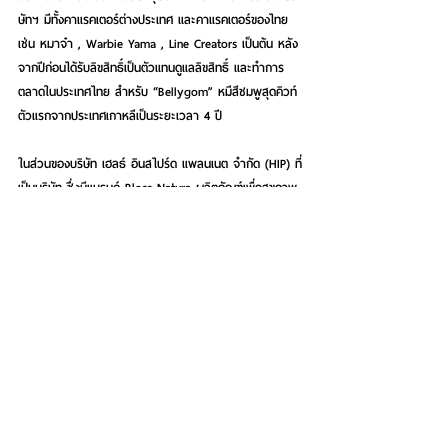
ษัทฯ มีทั้งคาแรคเตอร์ต่างประเทศ และคาแรคเตอร์ของไทย 
เช่น หมาจ๋า , Warbie Yama , Line Creators เป็นต้น หลัง
จากปีก่อนได้รับลิขสิทธิ์เป็นตัวแทนดูแลลิขสิทธิ์ และทำการ
ตลาดในประเทศไทย สำหรับ “Bellygom” หมีสีชมพูสุดคิวท์
ตัวแรกจากประเทศเกาหลีเป็นระยะเวลา 4 ปี
ในส่วนของบริษัท เฮลธ์ อินสไปร์ด แพลนเนต จำกัด (HIP) ที่
เป็นบริษัท ซึ่งมีแบรนด์ Bloss Natura ผลิตภัณฑ์เพื่อสุขภาพ 
ความงาม และอาหารเสริมชั้นนำที่ผลิตจากประเทศเกาหลี 
คาดว่าแนวโน้มผลการดำเนินงานในปี 2567 เริ่มมีทิศทางที่ดี
ขึ้น และมีแผนเปิดตัวสินค้าใหม่ เพื่อกระตุ้นยอดขาย รับ
กระแส Health and Wellness ที่กำลังมาแรง
See All
Recent Posts