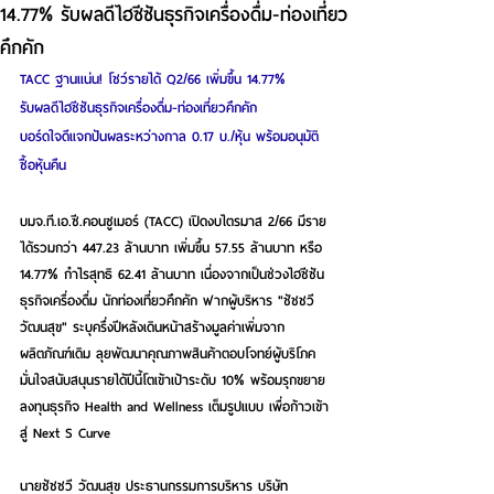
14.77% รับผลดีไฮซีซันธุรกิจเครื่องดื่ม-ท่องเที่ยว
คึกคัก
TACC ฐานแน่น! โชว์รายได้ Q2/66 เพิ่มขึ้น 14.77%
รับผลดีไฮซีซันธุรกิจเครื่องดื่ม-ท่องเที่ยวคึกคัก
บอร์ดใจดีแจกปันผลระหว่างกาล 0.17 บ./หุ้น พร้อมอนุมัติ
ซื้อหุ้นคืน
บมจ.ที.เอ.ซี.คอนซูเมอร์ (TACC) เปิดงบไตรมาส 2/66 มีราย
ได้รวมกว่า 447.23 ล้านบาท เพิ่มขึ้น 57.55 ล้านบาท หรือ 
14.77% กำไรสุทธิ 62.41 ล้านบาท เนื่องจากเป็นช่วงไฮซีซัน
ธุรกิจเครื่องดื่ม นักท่องเที่ยวคึกคัก ฟากผู้บริหาร "ชัชชวี 
วัฒนสุข" ระบุครึ่งปีหลังเดินหน้าสร้างมูลค่าเพิ่มจาก
ผลิตภัณฑ์เดิม ลุยพัฒนาคุณภาพสินค้าตอบโจทย์ผู้บริโภค 
มั่นใจสนับสนุนรายได้ปีนี้โตเข้าเป้าระดับ 10% พร้อมรุกขยาย
ลงทุนธุรกิจ Health and Wellness เต็มรูปแบบ เพื่อก้าวเข้า
สู่ Next S Curve
นายชัชชวี วัฒนสุข ประธานกรรมการบริหาร บริษัท 