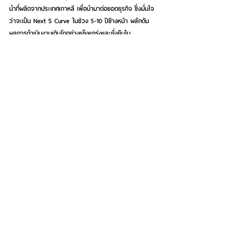
นำที่ผลิตจากประเทศเกาหลี เพื่อนำมาต่อยอดธุรกิจ ซึ่งมั่นใจ
ว่าจะเป็น Next S Curve ในช่วง 5-10 ปีข้างหน้า ผลักดัน
ผลการดำเนินงานเติบโตอย่างแข็งแกร่งและยั่งยืนใน
อนาคต”นายชัชชวี กล่าวในที่สุด
See All
Recent Posts