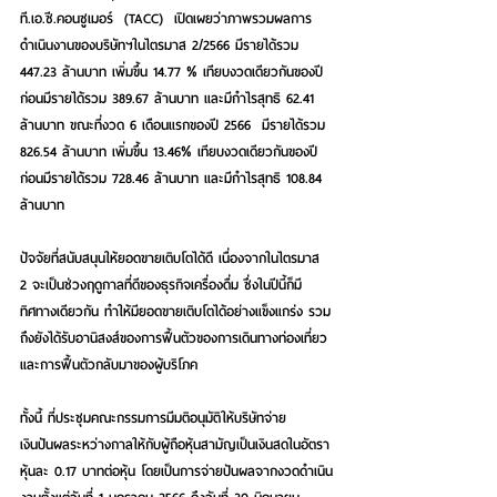
ที.เอ.ซี.คอนซูเมอร์  (TACC)  เปิดเผยว่าภาพรวมผลการ
ดำเนินงานของบริษัทฯในไตรมาส 2/2566 มีรายได้รวม 
447.23 ล้านบาท เพิ่มขึ้น 14.77 % เทียบงวดเดียวกันของปี
ก่อนมีรายได้รวม 389.67 ล้านบาท และมีกำไรสุทธิ 62.41 
ล้านบาท ขณะที่งวด 6 เดือนแรกของปี 2566  มีรายได้รวม 
826.54 ล้านบาท เพิ่มขึ้น 13.46% เทียบงวดเดียวกันของปี
ก่อนมีรายได้รวม 728.46 ล้านบาท และมีกำไรสุทธิ 108.84 
ล้านบาท
ปัจจัยที่สนับสนุนให้ยอดขายเติบโตได้ดี เนื่องจากในไตรมาส 
2 จะเป็นช่วงฤดูกาลที่ดีของธุรกิจเครื่องดื่ม ซึ่งในปีนี้ก็มี
ทิศทางเดียวกัน ทำให้มียอดขายเติบโตได้อย่างแข็งแกร่ง รวม
ถึงยังได้รับอานิสงส์ของการฟื้นตัวของการเดินทางท่องเที่ยว 
และการฟื้นตัวกลับมาของผู้บริโภค
ทั้งนี้ ที่ประชุมคณะกรรมการมีมติอนุมัติให้บริษัทจ่าย
เงินปันผลระหว่างกาลให้กับผู้ถือหุ้นสามัญเป็นเงินสดในอัตรา
หุ้นละ 0.17 บาทต่อหุ้น โดยเป็นการจ่ายปันผลจากงวดดำเนิน