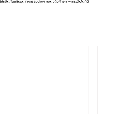
ช้ผลิตภัณฑ์ในอุตสาหกรรมต่างๆ แสดงถึงศักยภาพการเติบโตที่ดี