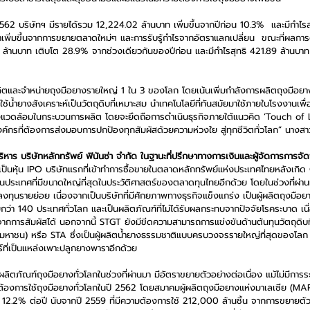
2 บริษัทฯ มีรายได้รวม 12,224.02 ล้านบาท เพิ่มขึ้นจากปีก่อน 10.3%  และมีกำไรสุ
าเพิ่มขึ้นจากการขยายตลาดใหม่ๆ และการรับรู้กำไรจากอัตราแลกเปลี่ยน  ขณะที่ผลกา
 ล้านบาท เติบโต 28.9% จากช่วงเดียวกันของปีก่อน และมีกำไรสุทธิ 421.89 ล้านบา
้ผลิตและจำหน่ายถุงมือยางรายใหญ่ 1 ใน 3 ของโลก โดยเน้นเพิ่มกำลังการผลิตถุงมือย
ใช้น้ำยางสังเคราะห์เป็นวัตถุดิบที่เหมาะสม นำเทคโนโลยีที่ทันสมัยมาใช้ภายในโรงงานเพื่
งแวดล้อมในกระบวนการผลิต โดยจะยึดถือการดำเนินธุรกิจภายใต้แนวคิด ‘Touch of Lif
องค์กรที่ต้องการส่งมอบการปกป้องทุกสัมผัสด้วยความห่วงใย สู่ทุกชีวิตทั่วโลก” นาง
หาร บริษัทหลักทรัพย์ ฟินันซ่า จำกัด ในฐานะที่ปรึกษาทางการเงินและผู้จัดการการจั
บเป็นหุ้น IPO บริษัทแรกที่เข้าทำการซื้อขายในตลาดหลักทรัพย์แห่งประเทศไทยหลังเกิ
ประเทศที่มีขนาดใหญ่ที่สุดในประวัติศาสตร์ของตลาดทุนไทยอีกด้วย โดยในช่วงที่ผ่า
ทุนรายย่อย เนื่องจากเป็นบริษัทที่มีศักยภาพทางธุรกิจแข็งแกร่ง เป็นผู้ผลิตถุงมือ
ยกว่า 140 ประเทศทั่วโลก และเป็นผลิตภัณฑ์ที่ไม่ได้รับผลกระทบจากปัจจัยโรคระบาด เน
การสัมผัสได้ นอกจากนี้ STGT ยังมีขีดความสามารถการแข่งขันด้านต้นทุนวัตถุดิบที่ด
(มหาชน) หรือ STA ซึ่งเป็นผู้ผลิตน้ำยางธรรมชาติแบบครบวงจรรายใหญ่ที่สุดของโลก เป
์ที่เป็นแหล่งเพาะปลูกยางพาราอีกด้วย
ิตภัณฑ์ถุงมือยางทั่วโลกในช่วงที่ผ่านมา มีอัตราขยายตัวอย่างต่อเนื่อง แม้ไม่มี
้องการใช้ถุงมือยางทั่วโลกในปี 2562 โดยสมาคมผู้ผลิตถุงมือยางแห่งมาเลเซีย (MA
่ย 12.2% ต่อปี นับจากปี 2559 ที่มีความต้องการใช้ 212,000 ล้านชิ้น จากการขยาย