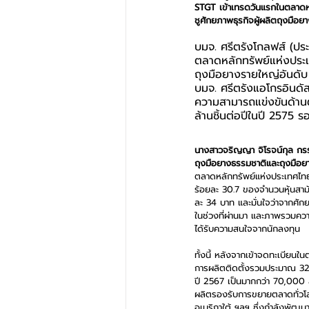
STGT เข้าเทรดวันแรกในตลาดห
ชูศักยภาพธุรกิจผู้ผลิตถุงมือยา
บมจ. ศรีตรังโกลฟส์ (ประ
ตลาดหลักทรัพย์แห่งประเ
ถุงมือยางรายใหญ่อันดับ 
บมจ. ศรีตรังแอโกรอินดัส
ความสามารถแข่งขันด้านต
ล้านชิ้นต่อปีในปี 2575 ร
นางสาวจริญญา จิโรจน์กุล กรร
ถุงมือยางธรรมชาติและถุงมือ
ตลาดหลักทรัพย์แห่งประเทศไทย 
ร้อยละ 30.7 ของจำนวนหุ้นสามั
ละ 34 บาท และมั่นใจว่าจากศัก
ในช่วงที่ผ่านมา และภาพรวมความ
ได้รับความสนใจจากนักลงทุน  
ทั้งนี้ หลังจากเข้าจดทะเบียน
การผลิตติดตั้งรวมประมาณ 32,6
ปี 2567 เป็นมากกว่า 70,000 ล
ผลิตรองรับการขยายตลาดทั่วโลก
อเมริกาใต้ ฯลฯ ซึ่งกำลังพัฒน