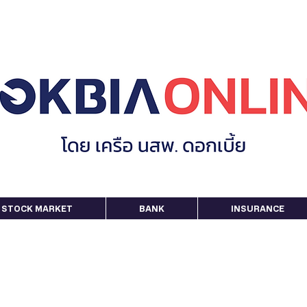
STOCK MARKET
BANK
INSURANCE