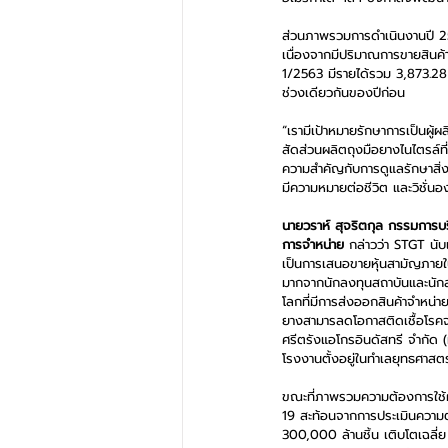
ส่วนภาพรวมการดำเนินงานปี 256
เนื่องจากมีปริมาณการขายสินค้
1/2563 มีรายได้รวม 3,873.28
ช่วงเดียวกันของปีก่อน
“เรามีเป้าหมายรักษาการเป็นผู
สัดส่วนผลิตถุงมือยางไนไตรล์ที่
ความสำคัญกับการดูแลรักษาสิ่
มีความหมายต่อชีวิต และวิชั่น
นายวราห์ สุจริตกุล กรรมการบริ
การจำหน่าย
 กล่าวว่า STGT นั
เป็นการเสนอขายหุ้นสามัญภายใน
มากจากนักลงทุนสถาบันและนักลง
โลกที่มีการส่งออกสินค้าจำหน่า
ยางสามารลดโอกาสติดเชื้อโรคจาก
ศรีตรังแอโกรอินดัสทรี จำกัด 
โรงงานตั้งอยู่ในทำเลยุทธศาสตร
ขณะที่ภาพรวมความต้องการใช้ผล
19 สะท้อนจากการประเมินความต
300,000 ล้านชิ้น เติบโตเฉลี