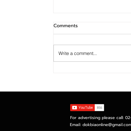
Comments
Write a comment...
มีบ้านได้ในงบล้านต้น ๆ ธอส.
ยกทัพทรัพย์มือสองทั่วไทย
กว่า 1,500 รายการ บุก
โคราช พร้อมโปรโมชันสินเชื่อ
ดอกเบี้ย 0% สูงสุด 2 ปี กับ
งานมหกรรม GHB ALL HOME
For advertising please call: 0
EXPO 2026
Email:
dokbiaonline@gmail.co