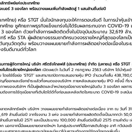
ลักทรัพย์แห่งประเทศไทย
งเบอร์
3
ของโลก พร้อมวางแผนเพิ่มกำลังผลิตสู่
1
แสนล้านชิ้นต่อปี
เทศไทย) หรือ STGT มั่นใจนักลงทุนจะให้การตอบรับดี ในการนำหุ้นเข
ทศไทย ชูศักยภาพธุรกิจแข็งแกร่งไม่ได้รับผลกระทบจาก COVID-19 แล
3 ของโลก ด้วยกำลังการผลิตติดตั้งในปัจจุบันประมาณ 32,619 ล้านชิ้
ทรี หรือ STA ผู้ผลิตยางธรรมชาติครบวงจรรายใหญ่ที่สุดของโลกเป็นผ
้นทุนวัตถุดิบ พร้อมวางแผนขยายกำลังการผลิตอย่างต่อเนื่องในระย
องรับดีมานด์ทั่วโลก
มการผู้จัดการใหญ่ บริษัท ศรีตรังโกลฟส์ (ประเทศไทย) จำกัด (มหาชน) หรือ STGT ผ
ยางไนไตรล์รายใหญ่ของโลก
 เปิดเผยว่า ในวันที่ 2 กรกฎาคม 2563 บริษัทฯ ได้นำหุ้นเข
โดยใช้ชื่อย่อ ‘STGT’ และสามารถปิดการเสนอขายหุ้น IPO จำนวนทั้งสิ้น 438,780,0
ญที่ออกและเรียกชำระแล้วทั้งหมดของบริษัทฯ ภายหลังเสนอขายหุ้น IPO ครั้งนี้ ที่รา
ยภาพของบริษัทฯ ที่เป็นผู้ผลิตและจำหน่ายถุงมือยางรายใหญ่อันดับ 3 ของโลก ผลการดำ
ต้องการใช้ถุงมือยางที่เติบโตได้ดีทั้งก่อนและหลังเกิดโรคระบาด COVID-19 จะสนับสนุ
  
ในตลาดหลักทรัพย์ฯ บริษัทฯ วางแผนขยายกำลังการผลิตอย่างต่อเนื่อง จาก ณ วันที่ 31 
19 ล้านชิ้นต่อปี จากโรงงาน 3 แห่ง จะขยายกำลังการผลิตติดตั้งเป็นมากกว่า 50,0
้านชิ้นภายในปี 2571 และเป็นประมาณ 100,000 ล้านชิ้นต่อปีในปี 2575 ตามลำดับ เพ
 นอกจากนี้มีแผนขยายตลาดใหม่ๆ ในกลุ่มประเทศที่มีโอกาสเติบโตสูง อาทิ ทวีปเอเช
าระบบสาธารณสุขและสุขอนามัยและมีแนวโน้มความต้องการใช้ถุงมือยางเพิ่มขึ้น