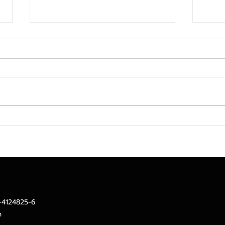
SINO ประกาศ Q2/69 ทำกำไร
TACC
สุทธิ 10 ล้านบาท ฟื้นตัวแกร่ง
ได้จ
จากไตรมาสก่อน เตรียมจ่าย
ขึ้น 
ปันผลระหว่างกาล 0.014423
ลงทุ
บาทต่อหุ้น ครึ่งปีหลังมุ่งเติบโต
หนุน
ต่อเนื่อง
2-4124825-6
m