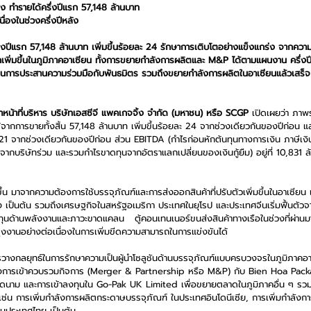
 ทำรายได้ครึ่งปีแรก 57,148 ล้านบาท
ื่องในช่วงครึ่งปีหลัง  
ปีแรก 57,148 ล้านบาท เพิ่มขึ้นร้อยละ 24 รักษาการเติบโตอย่างแข็งแกร่ง จากควา
ิ่มขึ้นในภูมิภาคอาเซียน ทั้งการขยายกำลังการผลิตและ M&P ได้ตามแผนงาน ครึ่งปี
แผนการประสานความร่วมมือกับพันธมิตร รวมถึงขยายกำลังการผลิตในอาเซียนแล้วเสร็
าหน้าที่บริหาร บริษัทเอสซีจี แพคเกจจิ้ง จำกัด (มหาชน) หรือ SCGP 
เปิดเผยว่า ภา
้จากการขายทั้งสิ้น 57,148 ล้านบาท เพิ่มขึ้นร้อยละ 24 จากช่วงเดียวกันของปีก่อน 
 21 จากช่วงเดียวกันของปีก่อน ส่วน EBITDA (กำไรก่อนหักต้นทุนทางการเงิน ภาษีเงินไ
จากบริษัทร่วม และรวมกำไรขาดทุนจากอัตราแลกเปลี่ยนของเงินกู้ยืม) อยู่ที่ 10,831 ล้า
  
ขึ้น มาจากความต้องการใช้บรรจุภัณฑ์และการส่งออกสินค้าที่ปรับตัวเพิ่มขึ้นในอาเซียน 
 เป็นต้น รวมถึงเศรษฐกิจในสหรัฐอเมริกา ประเทศในยุโรป และประเทศจีนเริ่มฟื้นตั
ุนด้านพลังงานและภาวะขาดแคลน   ตู้คอนเทนเนอร์ขนส่งสินค้าทางเรือในช่วงที่ผ่านม
ุงงานอย่างต่อเนื่องในการเพิ่มขีดความสามารถในการแข่งขันได้ 
กการวางกลยุทธ์ในการรักษาความเป็นผู้นำโซลูชันด้านบรรจุภัณฑ์แบบครบวงจรในภูมิภาค
 ทั้งการเข้าควบรวมกิจการ (Merger & Partnership หรือ M&P) กับ Bien Hoa Pac
นาม และการเข้าลงทุนใน Go-Pak UK Limited เพื่อขยายตลาดในภูมิภาคอื่น ๆ รวมถ
มา เช่น การเพิ่มกำลังการผลิตกระดาษบรรจุภัณฑ์ ในประเทศอินโดนีเซีย, การเพิ่มกำลัง
ในประเทศไทย เป็นต้น 