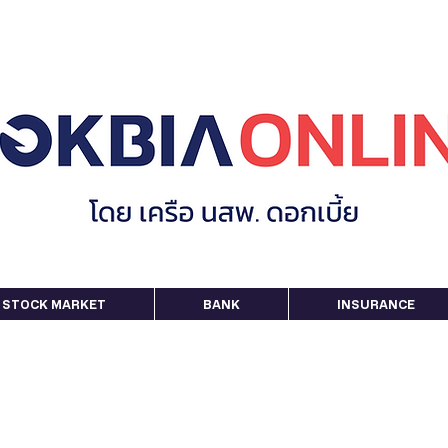
STOCK MARKET
BANK
INSURANCE