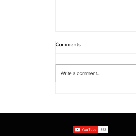
Comments
Write a comment...
SINO ประกาศ Q2/69 ทำกำไร
สุทธิ 10 ล้านบาท ฟื้นตัวแกร่ง
จากไตรมาสก่อน เตรียมจ่าย
ปันผลระหว่างกาล 0.014423
บาทต่อหุ้น ครึ่งปีหลังมุ่งเติบโต
ต่อเนื่อง