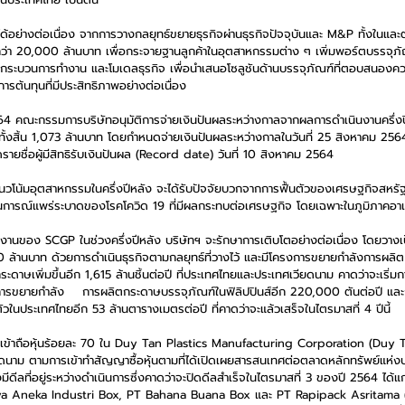
อย่างต่อเนื่อง จากการวางกลยุทธ์ขยายธุรกิจผ่านธุรกิจปัจจุบันและ M&P ทั้งในและ
กว่า 20,000 ล้านบาท เพื่อกระจายฐานลูกค้าในอุตสาหกรรมต่าง ๆ เพิ่มพอร์ตบรรจุภ
กระบวนการทำงาน และโมเดลธุรกิจ เพื่อนำเสนอโซลูชันด้านบรรจุภัณฑ์ที่ตอบสนองค
รต้นทุนที่มีประสิทธิภาพอย่างต่อเนื่อง 
 2564 คณะกรรมการบริษัทอนุมัติการจ่ายเงินปันผลระหว่างกาลจากผลการดำเนินงานครึ่
ินทั้งสิ้น 1,073 ล้านบาท โดยกำหนดจ่ายเงินปันผลระหว่างกาลในวันที่ 25 สิงหาคม 256
ายชื่อผู้มีสิทธิรับเงินปันผล (Record date) วันที่ 10 สิงหาคม 2564 
แนวโน้มอุตสาหกรรมในครึ่งปีหลัง จะได้รับปัจจัยบวกจากการฟื้นตัวของเศรษฐกิจสหรัฐ
นการณ์แพร่ระบาดของโรคโควิด 19 ที่มีผลกระทบต่อเศรษฐกิจ โดยเฉพาะในภูมิภาคอาเ
ินงานของ
SCGP ในช่วงครึ่งปีหลัง บริษัทฯ จะรักษาการเติบโตอย่างต่อเนื่อง โดยวาง
00 ล้านบาท ด้วยการดำเนินธุรกิจตามกลยุทธ์ที่วางไว้ และมีโครงการขยายกำลังการผลิต
าษเพิ่มขึ้นอีก 1,615 ล้านชิ้นต่อปี ที่ประเทศไทยและประเทศเวียดนาม คาดว่าจะเริ่มก
ึงการขยายกำลัง    การผลิตกระดาษบรรจุภัณฑ์ในฟิลิปปินส์อีก 220,000 ตันต่อปี แ
ในประเทศไทยอีก 53 ล้านตารางเมตรต่อปี ที่คาดว่าจะแล้วเสร็จในไตรมาสที่ 4 ปีนี้ 
รเข้าถือหุ้นร้อยละ 70 ใน Duy Tan Plastics Manufacturing Corporation (Duy Ta
าม ตามการเข้าทำสัญญาซื้อหุ้นตามที่ได้เปิดเผยสารสนเทศต่อตลาดหลักทรัพย์แห่งประ
ีลที่อยู่ระหว่างดำเนินการซึ่งคาดว่าจะปิดดีลสำเร็จในไตรมาสที่ 3 ของปี 2564 ได้แก่ 
aya Aneka Industri Box, PT Bahana Buana Box และ PT Rapipack Asritama (