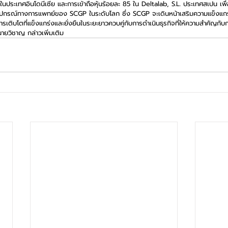
นประเทศอินโดนีเซีย และการเข้าถือหุ้นร้อยละ 85 ใน Deltalab, S.L. ประเทศสเปน เพื
อุปกรณ์ทางการแพทย์ของ SCGP ในระดับโลก ซึ่ง SCGP จะเดินหน้าเสริมความแข็งแ
การเติบโตที่แข็งแกร่งและยั่งยืนในระยะยาวควบคู่กับการดำเนินธุรกิจที่ให้ความสำคัญกั
ยวิชาญ กล่าวเพิ่มเติม 