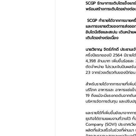
SCGP รักษาการเติบโตแข็งแกร่ง
พร้อมสร้างการเติบโตอย่างต่อเน
SCGP ทำรายได้จากการขายครึ่ง
และการขยายตัวของการส่งออกเพ
อินโดนีเซียและสเปน เดินหน้า
เติบโตอย่างต่อเนื่อง
นายวิชาญ จิตร์ภักดี ประธานเจ้
ครึ่งปีแรกของปี 2564 มีรายได
4,398 ล้านบาท เพิ่มขึ้นร้อยละ
ตัดจำหน่าย ไม่รวมเงินปันผลรับ
23 จากช่วงเดียวกันของปีก่อน
สำหรับรายได้จากการขายที่เพิ่ม
บริโภค อาหารและ อาหารแช่แข็ง
19 ถึงแม้จะมีแรงกดดันจากต้นท
บริหารจัดการต้นทุน และปรับปร
และรายได้ที่เพิ่มขึ้นยังมาจา
ธุรกิจได้ตามแผนงานที่วางไว้
Company (SOVI) ประเทศเวียด
ผลิตที่แล้วเสร็จในช่วงที่ผ่าน
วัสดุสมรรถนะสูงและพอลิเมอร์