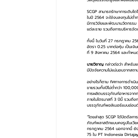
SCGP สามารถรักษาการเติบโตได้
ในปี 2564 จะใช้งบลงทุนไม่ต่ำ
มีการวิจัยและพัฒนานวัตกรรม 
แต่ละราย รวมถึงการบริหารจัดกา
ทั้งนี้ ในวันที่ 27 กรกฎาคม
อัตรา 0.25 บาทต่อหุ้น เป็นเง
ที่ 9 สิงหาคม 2564 และกำหนดร
นายวิชาญ 
กล่าวต่อว่า สำหรับ
มีปัจจัยความไม่แน่นอนจากสถา
อย่างไรก็ตาม ทิศทางการดำเน
ขายรวมทั้งปีไม่ต่ำกว่า 100,0
การผลิตบรรจุภัณฑ์อาหารจากกระด
ภายในไตรมาสที่ 3 ปีนี้ รวมถ
บรรจุภัณฑ์พอลิเมอร์แบบอ่อนตัว
“โดยล่าสุด SCGP ได้ปิดดีลกา
ภัณฑ์พลาสติกแบบคงรูปในเวียดน
กรกฎาคม 2564 นอกจากนี้ ยังมีด
75 ใน PT Indonesia Dirtaj