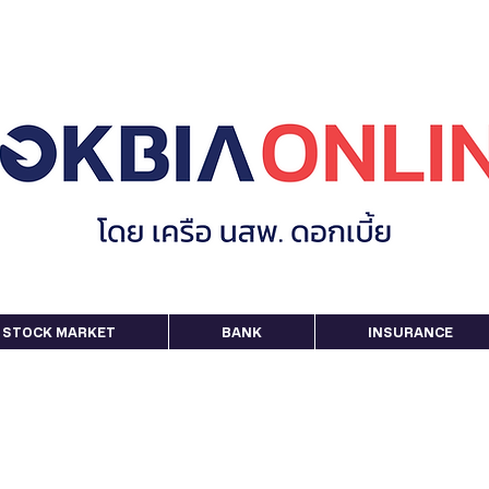
STOCK MARKET
BANK
INSURANCE