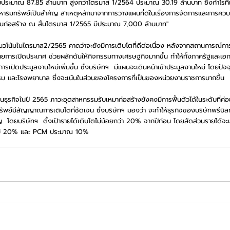
รวมประมาณ 87.85 ล้านบาท สูงกว่าไตรมาส 1/2564 ประมาณ 30.19 ล้านบาท ซึ่งกําไรที่
าริมทรัพย์เป็นสำคัญ สาเหตุหลักมาจากการวางแผนที่ดีในเรื่องการจัดการและการควบ
านก่อสร้าง ณ สิ้นไตรมาส 1/2565 มีประมาณ 7,000 ล้านบาท"  
แนวโน้มในไตรมาส2/2565 คาดว่าจะยังมีการเติบโตที่ดีต่อเนื่อง หลังจากสถานการณ์กา
ายการเปิดประเทศ ช่วยผลักดันให้กิจกรรมทางเศรษฐกิจมากขึ้น ทำให้ทั้งภาครัฐและเ
ีการเปิดประมูลงานใหม่เพิ่มขึ้น ซึ่งบริษัทฯ  มีแผนจะเดินหน้าเข้าประมูลงานใหม่ โดยปัจ
 และโรงพยาบาล ซึ่งจะเน้นในส่วนของโครงการที่เป็นของหน่วยงานราชการมากขึ้น  
ุรกิจในปี 2565 ภาวะอุตสาหกรรมรับเหมาก่อสร้างยังคงมีการฟื้นตัวได้ในระดับที่ค่อ
ย์มีสัญญาณการเติบโตที่ชัดเจน ซึ่งบริษัทฯ มองว่า จะทำให้ธุรกิจของบริษัทพรีบิลท์
  โดยบริษัทฯ  ตั้งเป้ารายได้เติบโตไม่น้อยกว่า 20% จากปีก่อน โดยสัดส่วนรายได้จะ
พย์ 20% และ PCM ประมาณ 10%  