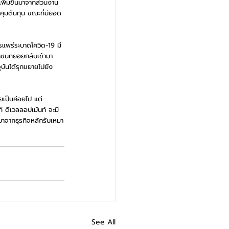
เพิ่มขึ้นมาจากส่วนงาน
คุมต้นทุน ขณะที่มียอด
รแพร่ระบาดโควิด-19 มี
อกชนทยอยกลับเข้ามา
จุบันได้รุกขยายไปยัง
ยเป็นค่อยไป แต่
 ดีเวลลอปเม้นท์ จะมี
มาจากธุรกิจหลักรับเหมา
See All