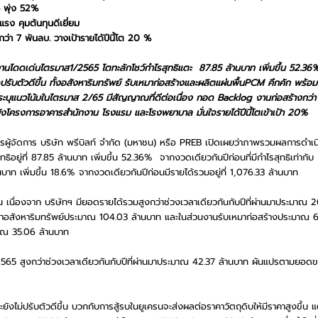
 พุ่ง 52%
แรง คุมต้นทุนดีเยี่ยม
ว่า 7 พันลบ. วางเป้ารายได้ปีนี้โต 20 %  
านโดดเด่นไตรมาส1/2565 โตทะลักโชว์กำไรสุทธิแตะ  87.85 ล้านบาท เพิ่มขึ้น 52.36
รับตัวดีขึ้น ทั้งอสังหาริมทรัพย์ รับเหมาก่อสร้างและผลิตแผ่นพื้นPCM คึกคัก พร้อมคุ
ีระบุแนวโน้มในไตรมาส 2/65 มีสัญญาณที่ดีต่อเนื่อง กอด Backlog งานก่อสร้างกว่า
ังโครงการอาคารสำนักงาน โรงแรม และโรงพยาบาล มั่นใจรายได้ปีนี้โตเข้าเป้า 20%  
รผู้จัดการ บริษัท พรีบิลท์ จำกัด (มหาชน) หรือ PREB เปิดเผยว่าภาพรวมผลการดำ
ิอยู่ที่ 87.85 ล้านบาท เพิ่มขึ้น 52.36%  จากงวดเดียวกันปีก่อนที่มีกำไรสุทธิเท่ากั
านบาท เพิ่มขึ้น 18.6% จากงวดเดียวกันปีก่อนมีรายได้รวมอยู่ที่ 1,076.33 ล้านบาท  
่มขึ้น เนื่องจาก บริษัทฯ มียอดรายได้รวมสูงกว่าช่วงเวลาเดียวกันกับปีที่ผ่านมาประมา
ฒนาอสังหาริมทรัพย์ประมาณ 104.03 ล้านบาท และในส่วนงานรับเหมาก่อสร้างประมาณ 6
าณ 35.06 ล้านบาท  
2565 สูงกว่าช่วงเวลาเดียวกันกับปีที่ผ่านมาประมาณ 42.37 ล้านบาท ผันแปรตามยอดขายท
งไม่ปรับตัวดีขึ้น บวกกับการสู้รบในยูเครนจะส่งผลต่อราคาวัตถุดิบให้มีราคาสูงขึ้น แต