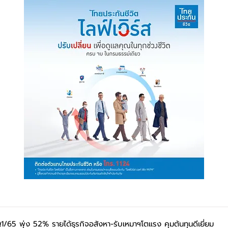
/65 พุ่ง 52% รายได้ธุรกิจอสังหา-รับเหมาฯโตแรง คุมต้นทุนดีเยี่ยม