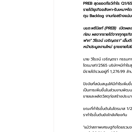
PREB สุดยอด!โชว์กำไร Q1/65
รายได้ธุรกิจอสังหา-รับเหมาฯโต
ตุน Backlog งานก่อสร้างแน่นก
บมจ.พรีบิลท์ (PREB)  เปิดผลง
ก่อน ผลจากรายได้จากทุกธุรกิจป
ฟาก" วิโรจน์ เจริญตรา" เอ็มด
หน้าประมูลงานใหม่ รุกขยายไปย
นาย วิโรจน์ เจริญตรา กรรมกา
ไตรมาส1/2565 บริษัทฯมีกำไรสุทธ
มีรายได้รวมอยู่ที่ 1,276.99 ล้
ปัจจัยที่สนับสนุนให้มีกำไรเพิ
เป็นการเพิ่มขึ้นในส่วนงานพั
ขายและผลิตวัสดุก่อสร้างประม
ขณะที่กําไรขั้นต้นในไตรมาส 1/
รากําไรขั้นต้นยังใกล้เคียงกัน  
"แม้ว่าสภาพเศรษฐกิจโดยรวมจะยั