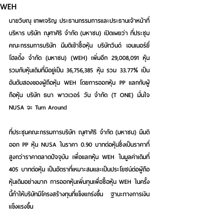
WEH
นายวิษณุ เทพเจริญ ประธานกรรมการและประธานเจ้าหน้าที่
บริหาร บริษัท ณุศาศิริ จำกัด (มหาชน)
 เปิดเผยว่า ที่ประชุม
คณะกรรมการบริษัท มีมติเข้าซื้อหุ้น บริษัทวินด์ เอนเนอร์ยี่ 
โฮลดิ้ง จำกัด (มหาชน) (WEH) เพิ่มอีก 29,008,091 หุ้น 
รวมกับหุ้นเดิมที่มีอยู่เป็น 36,756,385 หุ้น รวม 33.77% เป็น
อันดับสองของผู้ถือหุ้น WEH โดยการออกหุ้น PP แลกกับผู้
ถือหุ้น บริษัท ธนา พาวเวอร์ วัน จำกัด (T ONE) มั่นใจ 
NUSA จะ Turn Around
ที่ประชุมคณะกรรมการบริษัท ณุศาศิริ จำกัด (มหาชน) มีมติ
ออก PP หุ้น NUSA ในราคา 0.90 บาทต่อหุ้นซึ่งเป็นราคาที่
สูงกว่าราคาตลาดปัจจุบัน เพื่อแลกหุ้น WEH ในมูลค่าเดิมที่ 
405 บาทต่อหุ้น เป็นอัตราที่เหมาะสมและเป็นประโยชน์ต่อผู้ถือ
หุ้นเดิมอย่างมาก การออกหุ้นเพิ่มทุนเพื่อซื้อหุ้น WEH ในครั้ง
นี้ทำให้บริษัทมีโครงสร้างทุนที่แข็งแกร่งขึ้น ฐานะทางการเงิน
แข็งแรงขึ้น