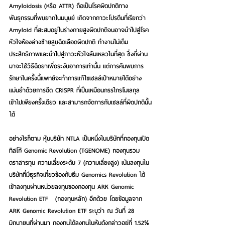
Amyloidosis (หรือ ATTR) ถือเป็นโรคผิดปกติทาง
พันธุกรรมที่พบยากในมนุษย์ เกิดจากภาวะโปรตีนที่เรียกว่า 
Amyloid ที่สะสมอยู่ในร่างกายสูงผิดปกติจนอาจนำไปสู่โรค
หัวใจห้องล่างซ้ายสูบฉีดเลือดผิดปกติ ทำงานไม่เต็ม
ประสิทธิภาพและนำไปสู่ภาวะหัวใจล้มเหลวในที่สุด ซึ่งที่ผ่าน
มาจะใช้วิธีฉีดยาเพื่อระงับอาการเท่านั้น แต่การค้นพบการ
รักษาในครั้งนี้แพทย์จะทำการแก้ไขเซลล์เป้าหมายได้อย่าง
แม่นยำด้วยการฉีด CRISPR ที่เป็นเหมือนกรรไกรโมเลกุล
เข้าไปเพียงครั้งเดียว และสามารถจัดการกับเซลล์ที่ผิดปกตินั้น
ได้ 
อย่างไรก็ตาม 
หุ้นบริษัท NTLA เป็นหนึ่งในบริษัทที่กองทุนเปิด 
ทิสโก้ Genomic Revolution (TGENOME)
 กองทุนรวม
ตราสารทุน ความเสี่ยงระดับ 7 (ความเสี่ยงสูง) เน้นลงทุนใน
บริษัทที่มีธุรกิจเกี่ยวข้องกับธีม Genomics Revolution 
ได้
เข้าลงทุนผ่านหน่วยลงทุนของกองทุน ARK Genomic 
Revolution ETF
   (กองทุนหลัก) อีกด้วย โดยข้อมูลจาก 
ARK Genomic Revolution ETF ระบุว่า ณ วันที่ 28 
มิถุนายนที่ผ่านมา กองทุนได้ลงทุนในหุ้นดังกล่าวอยู่ที่ 1.52% 