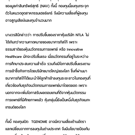
ของมูลค่าสินทรัพย์สุทธิ (NAV) ทั้งนี้ กองทุนนี้ลงทุนกระจุก
ตัวในหมวดอุตสาหกรรมเฮลธ์แคร์ จึงมีความเสี่ยงที่ผู้ลงทุน
อาจสูญเสียเงินลงทุนจำนวนมาก  
นางวรสินีกล่าวว่า การปรับขึ้นของราคาหุ้นบริษัท NTLA ไม่
ได้เกินกว่าความคาดหมายของธนาคารทิสโก้ เพราะ
ธรรมชาติของหุ้นนวัตกรรมการแพทย์ หรือ Innovative 
Healthcare มักจะปรับขึ้นแรง เมื่อนวัตกรรมที่อยู่ในระหว่าง
การศึกษาประสบความสำเร็จ รวมถึงมีโอกาสปรับขึ้นแรงตาม
การเข้าซื้อกิจการโดยบริษัทขนาดใหญ่ของโลก ซึ่งที่ผ่านมา
ธนาคารทิสโก้ได้แนะนำให้ลูกค้าเข้าลงทุนระยะยาวในกองทุนที่
เกี่ยวข้องกับธุรกิจนวัตกรรมการแพทย์มาโดยตลอด เพราะ
นอกจากจะเพิ่มโอกาสรับผลตอบแทนที่ดีจากหุ้นนวัตกรรม
การแพทย์ที่มีศักยภาพแล้ว หุ้นกลุ่มนี้ยังเป็นหนึ่งในธุรกิจเมกะ
เทรนด์ของโลก  
ทั้งนี้ กองทุนเปิด  TGENOME อาจมีความเสี่ยงด้านอัตรา
แลกเปลี่ยนจากการลงทุนในต่างประเทศ จึงมีนโยบายป้องกัน