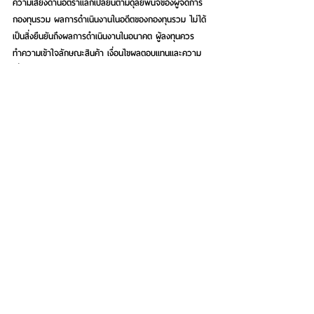
ความเสี่ยงด้านอัตราแลกเปลี่ยนตามดุลยพินิจของผู้จัดการ
กองทุนรวม ผลการดำเนินงานในอดีตของกองทุนรวม ไม่ได้
เป็นสิ่งยืนยันถึงผลการดำเนินงานในอนาคต ผู้ลงทุนควร
ทำความเข้าใจลักษณะสินค้า เงื่อนไขผลตอบแทนและความ
เสี่ยงก่อนการตัดสินใจลงทุน ติดต่อสอบถามรายละเอียด หรือ
ขอรับหนังสือชี้ชวนได้ที่ธนาคารทิสโก้ทุกสาขา หรือ TISCO 
Contact Center โทร. 02-633-6000 กด 2 กด 4 
See All
Recent Posts