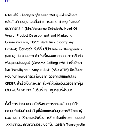
ETF
นางวรสินี เศรษฐบุตร ผู้อำนวยการอาวุโสฝ่ายพัฒนา
ผลิตภัณฑ์กองทุน และสื่อสารการตลาด สายธุรกิจธนบดี 
ธนาคารทิสโก้ (Mrs.Vorasinee Sethabutr, Head Of 
Wealth Product Development and Marketing 
Communication, TISCO Bank Public Company 
Limited) 
เปิดเผยว่า ทันทีที่ บริษัท Intellia Therapeutics 
(NTLA) ประกาศความสำเร็จเรื่องผลการทดลองการตัดต่อ
พันธุกรรมในมนุษย์ (Genome Editing) เฟส 1 เพื่อรักษา
โรค Transthyretin Amyloidosis (หรือ ATTR) ซึ่งเป็นโรค
ผิดปกติทางพันธุกรรมที่พบยาก ด้วยการใช้เทคโนโลยี 
CRISPR สำเร็จเป็นครั้งแรก ส่งผลให้เพียงวันเดียวราคาหุ้น
ปรับเพิ่มถึง 50.21% ในวันที่ 28 มิถุนายนที่ผ่านมา 
ทั้งนี้ การประสบความสำเร็จของการทดลองในมนุษย์ดัง
กล่าว ถือเป็นก้าวสำคัญที่ช่วยยกระดับคุณภาพชีวิตของผู้
ป่วย และทำให้ความหวังเรื่องการรักษาโรคที่พบยากในมนุษย์
ให้หายขาดเข้าใกล้ความจริงไปอีกขั้น โดยโรค Transthyretin 