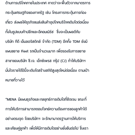
ด้านการบริโภคภายในประเทศ คาดว่าจะฟื้นตัวจากมาตรการ
กระตุ้นเศรษฐกิจของภาครัฐ เช่น โครงการกระตุ้นการท่อง
เที่ยว ส่งผลให้ธุรกิจขนส่งสินค้าอุปโภคบริโภคเติบโตต่อเนื่อง 
ทั้งในรูปแบบค้าปลีกและอีคอมเมิร์ซ  ซึ่งจะเป็นผลดีกับ 
บริษัท ทีดี เอ็มลอจิสติกส์ จำกัด (TDM) อีกทั้ง TDM ยังมี
แผนขยาย Fleet รถเป็นจำนวนมาก เพื่อรองรับการขยาย
สาขาของบริษัท ซี.เจ. เอ็กซ์เพรส กรุ๊ป (CJ) ทำให้บริษัทฯ 
มั่นใจรายได้ปีนี้จะเติบโตสร้างสถิติสูงสุดใหม่ต่อเนื่อง ตามเป้า
หมายที่วางไว้
“MENA มีแผนธุรกิจและกลยุทธ์การเติบโตที่ชัดเจน ขณะที่
การให้บริการสามารถตอบโจทย์ความต้องการของลูกค้าได้
อย่างตรงจุด โดยบริษัทฯ จะรักษามาตรฐานการให้บริการ
และเคียงคู่ลูกค้า เพื่อให้มีการเติบโตอย่างยั่งยืนต่อไป ซึ่งเรา