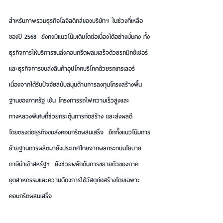
สำหรับภาพรวมธุรกิจโลจิสติกส์ของบริษัทฯ ในช่วงที่เหลือ
ของปี 2568  ยังคงมีแนวโน้มเติบโตต่อเนื่องได้อย่างมั่นคง ทั้ง
ธุรกิจการให้บริการขนส่งคอนกรีตผสมเสร็จด้วยรถมิกซ์เซอร์ 
และธุรกิจการขนส่งสินค้าอุปโภคบริโภคด้วยรถเทรเลอร์  
เนื่องจากได้รับปัจจัยสนับสนุนด้านการลงทุนโครงสร้างพื้น
ฐานของภาครัฐ เช่น โครงการรถไฟความเร็วสูงและ
ทางหลวงพิเศษที่ช่วยกระตุ้นการก่อสร้าง และส่งผลดี
โดยตรงต่อธุรกิจขนส่งคอนกรีตผสมเสร็จ  อีกทั้งแนวโน้มการ
ย้ายฐานการผลิตมายังประเทศไทยจากผลกระทบนโยบาย
ภาษีนำเข้าสหรัฐฯ  ยังช่วยผลักดันการขยายตัวของภาค
อุตสาหกรรมและความต้องการใช้วัสดุก่อสร้างโดยเฉพาะ
คอนกรีตผสมเสร็จ