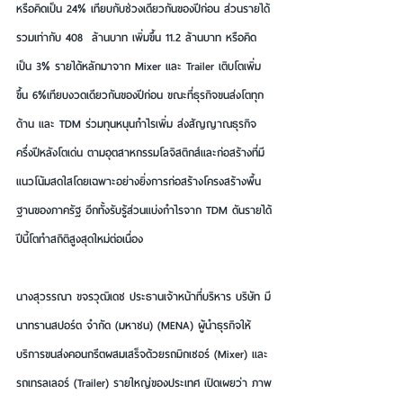
หรือคิดเป็น 24% เทียบกับช่วงเดียวกันของปีก่อน ส่วนรายได้
รวมเท่ากับ 408  ล้านบาท เพิ่มขึ้น 11.2 ล้านบาท หรือคิด
เป็น 3% รายได้หลักมาจาก Mixer และ Trailer เติบโตเพิ่ม
ขึ้น 6%เทียบงวดเดียวกันของปีก่อน ขณะที่ธุรกิจขนส่งโตทุก
ด้าน และ TDM ร่วมทุนหนุนกำไรเพิ่ม ส่งสัญญาณธุรกิจ
ครึ่งปีหลังโตเด่น ตามอุตสาหกรรมโลจิสติกส์และก่อสร้างที่มี
แนวโน้มสดใสโดยเฉพาะอย่างยิ่งการก่อสร้างโครงสร้างพื้น
ฐานของภาครัฐ อีกทั้งรับรู้ส่วนแบ่งกำไรจาก TDM ดันรายได้
ปีนี้โตทำสถิติสูงสุดใหม่ต่อเนื่อง
นางสุวรรณา ขจรวุฒิเดช ประธานเจ้าหน้าที่บริหาร บริษัท มี
นาทรานสปอร์ต จำกัด (มหาชน) (MENA) ผู้นำธุรกิจให้
บริการขนส่งคอนกรีตผสมเสร็จด้วยรถมิกเซอร์ (Mixer) และ
รถเทรลเลอร์ (Trailer) รายใหญ่ของประเทศ เปิดเผยว่า ภาพ