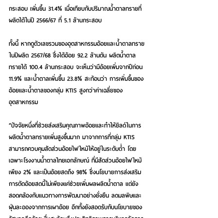
กระสอบ เพิ่มขึ้น 31.4% เมื่อเทียบกับปริมาณน้ำตาลทรายที่
ผลิตได้ในปี 2566/67 ที่ 5.1 ล้านกระสอบ
ทั้งนี้ หากดูตัวเลขรวมของอุตสาหกรรมอ้อยและน้ำตาลทราย
ในปีผลิต 2567/68 ซึ่งได้อ้อย 92.2 ล้านตัน ผลิตน้ำตาล
ทรายได้ 100.4 ล้านกระสอบ จะเห็นว่ามีอ้อยเพิ่มจากปีก่อน 
11.9% และน้ำตาลเพิ่มขึ้น 23.8% สะท้อนว่า การเพิ่มขึ้นของ
อ้อยและน้ำตาลของกลุ่ม KTIS สูงกว่าค่าเฉลี่ยของ
อุตสาหกรรม
“ปัจจัยหนึ่งที่ช่วยส่งเสริมคุณภาพอ้อยและทำให้ยิลด์ในการ
ผลิตน้ำตาลทรายเพิ่มสูงขึ้นมาก มาจากการที่กลุ่ม KTIS 
สามารถควบคุมสัดส่วนอ้อยไฟไหม้ให้อยู่ในระดับต่ำ โดย
เฉพาะโรงงานน้ำตาลไทยเอกลักษณ์ ที่มีสัดส่วนอ้อยไฟไหม้
เพียง 2% และเป็นอ้อยสดถึง 98% ซึ่งนโยบายการส่งเสริม
การตัดอ้อยสดนี้ไม่เพียงแค่ช่วยเพิ่มผลผลิตน้ำตาล แต่ยัง
สอดคล้องกับแนวทางการพัฒนาอย่างยั่งยืน ลดมลพิษและ
ฝุ่นละอองจากการเผาอ้อย อีกทั้งยังสอดรับกับนโยบายของ