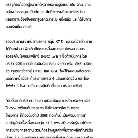
บรรจุภัณฑ์ออกสู่ตลาดได้หลากหลายรูปแบบ เช่น จาน ชาม 
กล่อง ถาดหลุม เป็นต้น รวมไปถึงการผลิตและจำหน่าย
หลอดชานอ้อยซึ่งออกสู่ตลาดมาระยะหนึ่งแล้ว และได้รับการ
ตอบรับเป็นอย่างดี
รองประธานเจ้าหน้าที่บริหาร กลุ่ม KTIS  กล่าวด้วยว่า ราย
ได้ที่จะเข้ามาเพิ่มเติมอีกส่วนหนึ่งจะมาจากโครงการนคร
สวรรค์ไบโอคอมเพล็กซ์ (NBC) เฟส 1 ซึ่งดำเนินการโดย
บริษัท จีจีซี เคทิสไบโออินดัสเทรียล จำกัด หรือ GKBI บริษัท
ร่วมทุนระหว่างกลุ่ม KTIS และ GGC ซึ่งมีโรงงานผลิตเอทา
นอลจากน้ำอ้อย กำลังการผลิต 6 แสนลิตรต่อวัน และโรง
ไฟฟ้า 3 โรง กำลังการผลิตติดตั้งรวม 85 เมกะวัตต์
“นับตั้งแต่ที่บริษัทฯ เข้าจดทะเบียนในตลาดหลักทรัพย์ฯ เมื่อ
ปี 2557 พร้อมกับการลงทุนในโครงการใหม่ๆ หลาย
โครงการ ก็ต้องนับว่าปี 2565 ที่จะถึงนี้ เป็นพัฒนาการที่
สำคัญอีกครั้งหนึ่งของกลุ่ม KTIS เพราะมีการรับรู้รายได้จาก
การขยายการลงทุน รวมถึงสร้างมูลค่าเพิ่มจากผลิตภัณฑ์เดิม
ด้วย เช่น การผลิตบรรจุภัณฑ์จากเยื่อชานอ้อยและหลอดชาน