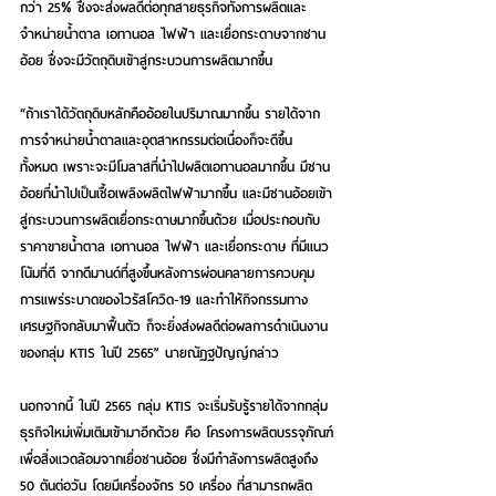
กว่า 25% ซึ่งจะส่งผลดีต่อทุกสายธุรกิจทั้งการผลิตและ
จำหน่ายน้ำตาล เอทานอล ไฟฟ้า และเยื่อกระดาษจากชาน
อ้อย ซึ่งจะมีวัตถุดิบเข้าสู่กระบวนการผลิตมากขึ้น
“ถ้าเราได้วัตถุดิบหลักคืออ้อยในปริมาณมากขึ้น รายได้จาก
การจำหน่ายน้ำตาลและอุตสาหกรรมต่อเนื่องก็จะดีขึ้น
ทั้งหมด เพราะจะมีโมลาสที่นำไปผลิตเอทานอลมากขึ้น มีชาน
อ้อยที่นำไปเป็นเชื้อเพลิงผลิตไฟฟ้ามากขึ้น และมีชานอ้อยเข้า
สู่กระบวนการผลิตเยื่อกระดาษมากขึ้นด้วย เมื่อประกอบกับ
ราคาขายน้ำตาล เอทานอล ไฟฟ้า และเยื่อกระดาษ ที่มีแนว
โน้มที่ดี จากดีมานด์ที่สูงขึ้นหลังการผ่อนคลายการควบคุม
การแพร่ระบาดของไวรัสโควิด-19 และทำให้กิจกรรมทาง
เศรษฐกิจกลับมาฟื้นตัว ก็จะยิ่งส่งผลดีต่อผลการดำเนินงาน
ของกลุ่ม KTIS ในปี 2565” นายณัฎฐปัญญ์กล่าว
นอกจากนี้ ในปี 2565 กลุ่ม KTIS จะเริ่มรับรู้รายได้จากกลุ่ม
ธุรกิจใหม่เพิ่มเติมเข้ามาอีกด้วย คือ โครงการผลิตบรรจุภัณฑ์
เพื่อสิ่งแวดล้อมจากเยื่อชานอ้อย ซึ่งมีกำลังการผลิตสูงถึง 
50 ตันต่อวัน โดยมีเครื่องจักร 50 เครื่อง ที่สามารถผลิต