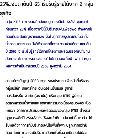
25%..จับตาต้นปี 65 เริ่มรับรู้รายได้จาก 2 กลุ่ม
ธุรกิจ
กลุ่ม KTIS คาดผลผลิตอ้อยฤดูการผลิตปี 64/65 สูงกว่าปี
ก่อนกว่า 25% เนื่องจากปีนี้มีปริมาณฝนเพียงพอ ต่างจากปี
ก่อนที่ประสบปัญหาภัยแล้ง มั่นใจทุกสายธุรกิจเติบโตดี ทั้ง
น้ำตาล เอทานอล ไฟฟ้า และเยื่อกระดาษชานอ้อย แถมต้น
ปี 2565 จะเริ่มรับรู้รายได้จากโครงการผลิตบรรจุภัณฑ์ชาน
อ้อย และโครงการนครสวรรค์ไบโอคอมเพล็กซ์ เฟส 1 หนุน
ผลการดำเนินงานรอบปี 2565 สูงกว่าปี 2564
นายณัฎฐปัญญ์ ศิริวิริยะกุล รองประธานเจ้าหน้าที่บริหาร 
กลุ่มบริษัท เกษตรไทย อินเตอร์เนชั่นแนล ชูการ์ 
คอร์ปอเรชั่น จำกัด (มหาชน) หรือกลุ่ม KTIS ผู้นำใน
อุตสาหกรรมน้ำตาลและอุตสาหกรรมต่อเนื่องครบวงจร เปิด
เผยว่า จากการประเมินผลผลิตอ้อยของกลุ่ม KTIS สำหรับ
ฤดูการผลิตปี 2564/2565 ซึ่งจะเข้าหีบในปลายปีนี้ พบว่า ได้
รับผลดีจากการที่มีปริมาณฝนในพื้นที่เพาะปลูกมากกว่าปี
ก่อน โดยคาดว่าจะมีปริมาณอ้อยเพิ่มขึ้นจากปีก่อนไม่น้อย