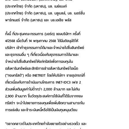
(ประเทศไทย) จำกัด (มหาชน), บล. เมย์แบงก์ 
(ประเทศไทย) จำกัด (มหาชน), บล. บลูเบลล์, บล. เมอร์ชั่น 
พาร์ทเนอร์ จำกัด (มหาชน) และ บล.เอเซีย พลัส  
ทั้งนี้ ที่ประชุมคณะกรรมการ (บอร์ด) ของบริษัทฯ ครั้งที่ 
4/2568 เมื่อวันที่ 14 พฤษภาคม 2568 ได้มีมติอนุมัติให้
บริษัทฯ เข้าทำธุรกรรมการได้มาและจำหน่ายไปซึ่งสินทรัพย์ 
และธุรกรรมอื่น ๆ ที่เกี่ยวเนื่องกับธุรกรรมการได้มาและ
จำหน่ายไปซึ่งสินทรัพย์ให้แก่ทรัสต์เพื่อการลงทุนใน
อสังหาริมทรัพย์และสิทธิการเช่าอสังหาริมทรัพย์ไอเน็ต 
(“กองทรัสต์”) หรือ INETREIT โดยให้บริษัทฯ ขายอุปกรณ์ที่
เกี่ยวเนื่องกับการดำเนินงานโครงการ INET-IDC3 เฟส 2 
ส่วนเพิ่มเติมมูลค่าไม่ต่ำกว่า 2,000 ล้านบาท และไม่เกิน 
2,900 ล้านบาท ซึ่งวัตถุประสงค์การใช้เงินที่ได้รับจากกอง
ทรัสต์ฯ จะนำไปขยายการลงทุนเพื่อเพิ่มขีดความสามารถใน
การแข่งขัน และชำระเงินหนี้หรือใช้เป็นเงินทุนหมุนเวียน
“ตลาดคลาวด์ในประเทศไทยกำลังขยายตัวอย่างรวดเร็ว และ