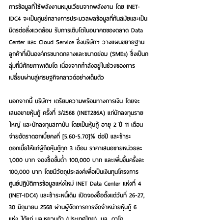
การข้อมูลที่ใช้พลังงานหมุนเวียนจากพลังงาน โดย INET-
IDC4 จะเป็นศูนย์กลางการประมวลผลข้อมูลที่ทันสมัยและเป็น
มิตรต่อสิ่งแวดล้อม รับการเติบโตในอนาคตของตลาด Data 
Center และ Cloud Service ซึ่งบริษัทฯ วางแผนขยายฐาน
ลูกค้าที่เป็นองค์กรขนาดกลางและขนาดย่อม (SMEs) ซึ่งเป็นก
ลุ่มที่มีศักยภาพเติบโต เนื่องจากกำลังอยู่ในช่วงของการ
เปลี่ยนผ่านสู่เศรษฐกิจคลาวด์อย่างเต็มตัว
นอกจากนี้ บริษัทฯ เตรียมความพร้อมทางการเงิน โดยจะ
เสนอขายหุ้นกู้ ครั้งที่ 3/2568 (INET286A) แก่นักลงทุนราย
ใหญ่ และนักลงทุนสถาบัน โดยเป็นหุ้นกู้ อายุ 2 ปี 11 เดือน 
จ่ายอัตราดอกเบี้ยคงที่ [5.60-5.70]% ต่อปี และชำระ
ดอกเบี้ยให้แก่ผู้ถือหุ้นกู้ทุก 3 เดือน ราคาเสนอขายหน่วยละ 
1,000 บาท จองซื้อขั้นต่ำ 100,000 บาท และเพิ่มขึ้นครั้งละ 
100,000 บาท โดยมีวัตถุประสงค์เพื่อเป็นเงินทุนโครงการ
ศูนย์ปฏิบัติการข้อมูลแห่งใหม่
INET Data Center แห่งที่ 4 
(INET-IDC4) และชำระหนี้เดิม เปิดจองซื้อตั้งแต่วันที่ 26-27, 
30 มิถุนายน 2568 ผ่านผู้จัดการการจัดจำหน่ายหุ้นกู้ 6 
แห่ง ได้แก่ บล.หยวนต้า (ประเทศไทย), บล. ดาโอ 