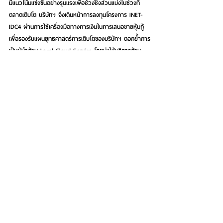
มีแนวโน้มแข่งขันอย่างรุนแรงเพื่อช่วงชิงส่วนแบ่งในช่วงที่
ตลาดเติบโต บริษัทฯ จึงเดินหน้าการลงทุนโครงการ INET-
IDC4 ผ่านการใช้เครื่องมือทางการเงินในการเสนอขายหุ้นกู้ 
เพื่อรองรับแผนยุทธศาสตร์การเติบโตของบริษัทฯ ตอกย้ำการ
เป็นผู้นำด้าน Local Cloud Service โดยมุ่งให้บริการด้าน 
Cloud Service & Digital Platform มั่นใจว่าจะได้รับการ
ตอบรับที่ดีจากนักลงทุนกลุ่มเป้าหมาย ส่วนด้านการจำหน่าย
สินทรัพย์ดำเนินงานโครงการ INET-IDC3 เฟส 2 ส่วนเพิ่ม
เติม จะสนับสนุนให้ INET สามารถมุ่งเน้นไปที่การให้บริการ
และพัฒนาโซลูชันคลาวด์ (Cloud Solutions) และบริการที่มี
มูลค่าเพิ่ม (Value-added Services) ได้อย่างเต็มที่ มั่นใจ
ว่า INET จะเป็นส่วนหนึ่งในการเสริมสร้างความแข็งแกร่งให้
เศรษฐกิจดิจิทัลของประเทศไทยให้เติบโตอย่างมีศักยภาพ” 
นางมรกต 
กล่าว