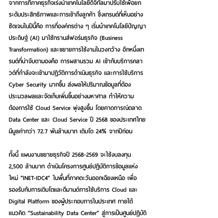
จากการที่ภาคธุรกิจเร่งนำเทคโนโลยีดิจิทัลมาปรับใช้เพื่อยก
ระดับประสิทธิภาพและการเข้าถึงลูกค้า ซึ่งเทรนด์ที่เห็นอย่าง
ชัดเจนในปีนี้คือ การที่องค์กรต่าง ๆ เริ่มนำเทคโนโลยีปัญญา
ประดิษฐ์ (AI) มาใช้ทรานส์ฟอร์มธุรกิจ (Business 
Transformation) และขยายการใช้งานในวงกว้าง อีกหนึ่งเท
รนด์ที่น่าจับตามองคือ การผสานรวม AI เข้ากับบริการคลา
วด์ที่กำลังจะเข้ามาปฏิวัติการดำเนินธุรกิจ และการใช้บริการ 
Cyber Security มากขึ้น ส่งผลให้ปริมาณข้อมูลที่ต้อง
ประมวลผลและจัดเก็บเพิ่มขึ้นอย่างมหาศาล ทำให้ความ
ต้องการใช้ Cloud Service พุ่งสูงขึ้น โดยคาดการณ์ตลาด 
Data Center และ Cloud Service
ปี 2568 ของประเทศไทย
มีมูลค่ากว่า 72.7 พันล้านบาท เติบโต 24% จากปีก่อน
ทั้งนี้ แผนงานขยายธุรกิจปี 2568-2569 จะใช้งบลงทุน 
2,500 ล้านบาท ดำเนินโครงการศูนย์ปฏิบัติการข้อมูลแห่ง
ใหม่ “INET-IDC4” ในพื้นที่ภาคตะวันออกเฉียงเหนือ เพื่อ
รองรับกับการเติบโตและดีมานด์การใช้บริการ Cloud และ 
Digital Platform ของผู้ประกอบการในประเทศ ภายใต้
แนวคิด “Sustainability Data Center” สู่การเป็นศูนย์ปฏิบัติ