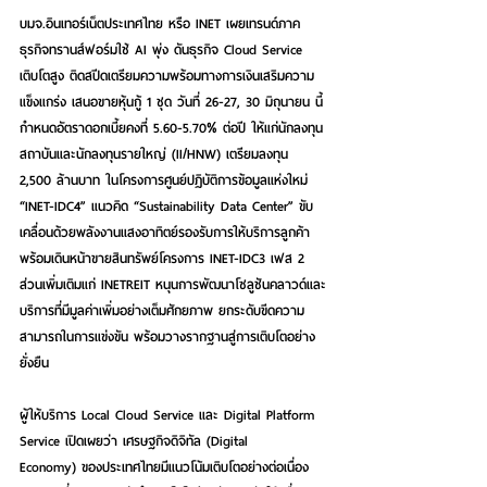
บมจ.อินเทอร์เน็ตประเทศไทย หรือ INET เผยเทรนด์ภาค
ธุรกิจทรานส์ฟอร์มใช้ AI พุ่ง ดันธุรกิจ Cloud Service 
เติบโตสูง ติดสปีดเตรียมความพร้อมทางการเงินเสริมความ
แข็งแกร่ง เสนอขายหุ้นกู้ 1 ชุด วันที่ 26-27, 30 มิถุนายน นี้
กำหนดอัตราดอกเบี้ยคงที่ 5.60-5.70% ต่อปี ให้แก่นักลงทุน
สถาบันและนักลงทุนรายใหญ่ (II/HNW) เตรียมลงทุน 
2,500 ล้านบาท ในโครงการศูนย์ปฏิบัติการข้อมูลแห่งใหม่ 
“INET-IDC4” แนวคิด “Sustainability Data Center” ขับ
เคลื่อนด้วยพลังงานแสงอาทิตย์รองรับการให้บริการลูกค้า 
พร้อมเดินหน้าขายสินทรัพย์โครงการ INET-IDC3 เฟส 2 
ส่วนเพิ่มเติมแก่ INETREIT หนุนการพัฒนาโซลูชันคลาวด์และ
บริการที่มีมูลค่าเพิ่มอย่างเต็มศักยภาพ ยกระดับขีดความ
สามารถในการแข่งขัน พร้อมวางรากฐานสู่การเติบโตอย่าง
ยั่งยืน
ผู้ให้บริการ Local Cloud Service และ Digital Platform 
Service 
เปิดเผยว่า เศรษฐกิจดิจิทัล (Digital 
Economy) ของประเทศไทยมีแนวโน้มเติบโตอย่างต่อเนื่อง 