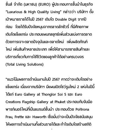
ชั่นส์ จำกัด (มหาชน) (EURO) ผู้ประกอบการชั้นนำในธุรกิจ 
“Luxurious & High Quality Living” กล่าวว่า บริษัทฯ ตั้ง
เป้าหมายรายได้ในปี 2567 เติบโต Double Digit จากปี
ก่อน  โดยได้รับปัจจัยหนุนจากตลาดลักชัวรี่ ที่มีศักยภาพ
เติบโตแข็งแกร่ง ประกอบแผนกลยุทธ์เพิ่มส่วนแบ่งการตลาด
ด้วยการเจาะตลาดปัจจุบันและตลาดใหม่  เพิ่มผลิตภัณฑ์
ใหม่ เพิ่มสินค้าหลายประเภท เพื่อให้สามารถขายสินค้าและ
บริการเกี่ยวกับการใช้ชีวิตของลูกค้าได้อย่างครบวงจร 
(Total Living Solutions)
"แนวโน้มผลการดำเนินงานในปี 2567 คาดว่าจะเติบโตอย่าง
แข็งแกร่ง เนื่องจากบริษัทฯ มีแผนเปิดโชว์รูมใหม่ 2 แห่งในปีนี้
ได้แก่ Euro Gallery at Thonglor Soi 5 และ Euro 
Creations Flagship Gallery at Phuket ประกอบกับจับมือ
พารท์เนอร์ใหม่ที่เป็นแบรนด์ชั้นนำ ประกอบด้วย Poltrona 
Frau, Frette และ Haworth เชื่อมั่นว่าจะเป็นปัจจัยสนับสนุน
ให้ผลการดำเนินงานทั้งส่วนรายได้และกำไรเติบโตสร้างสถิติ
สูงสุดใหม่" นายเควิน กล่าวในที่สุด