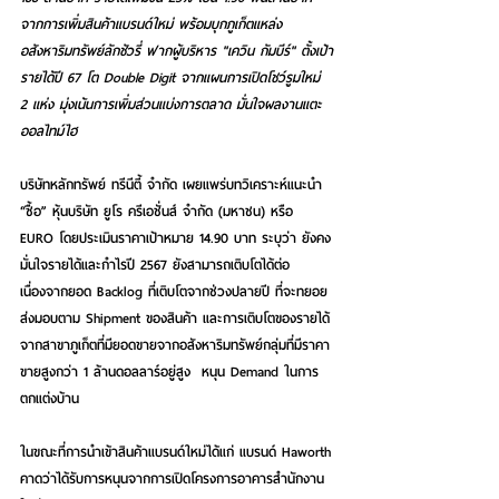
จากการเพิ่มสินค้าแบรนด์ใหม่ พร้อมบุกภูเก็ตแหล่ง
อสังหาริมทรัพย์ลักชัวรี่ ฟากผู้บริหาร "เควิน กัมบีร์" ตั้งเป้า
รายได้ปี 67 โต Double Digit จากแผนการเปิดโชว์รูมใหม่ 
2 แห่ง มุ่งเน้นการเพิ่มส่วนแบ่งการตลาด มั่นใจผลงานแตะ
ออลไทม์ไฮ
บริษัทหลักทรัพย์ ทรีนีตี้ จำกัด เผยแพร่บทวิเคราะห์แนะนำ 
“ซื้อ” หุ้นบริษัท ยูโร ครีเอชั่นส์ จำกัด (มหาชน) หรือ 
EURO โดยประเมินราคาเป้าหมาย 14.90 บาท ระบุว่า ยังคง
มั่นใจรายได้และกำไรปี 2567 ยังสามารถเติบโตได้ต่อ
เนื่องจากยอด Backlog ที่เติบโตจากช่วงปลายปี ที่จะทยอย
ส่งมอบตาม Shipment ของสินค้า และการเติบโตของรายได้
จากสาขาภูเก็ตที่มียอดขายจากอสังหาริมทรัพย์กลุ่มที่มีราคา
ขายสูงกว่า 1 ล้านดอลลาร์อยู่สูง  หนุน Demand ในการ
ตกแต่งบ้าน
ในขณะที่การนำเข้าสินค้าแบรนด์ใหม่ได้แก่ แบรนด์ Haworth 
คาดว่าได้รับการหนุนจากการเปิดโครงการอาคารสำนักงาน