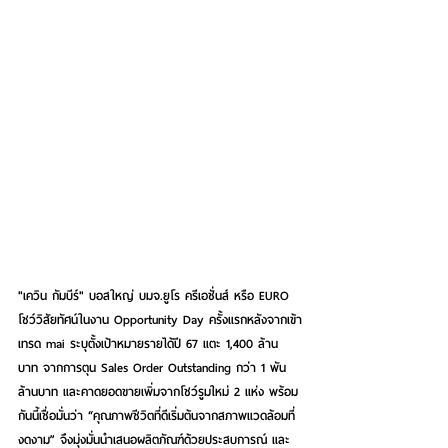
"เควิน กัมบีร์" บอสใหญ่ บมจ.ยูโร ครีเอชั่นส์ หรือ EURO 
โชว์วิสัยทัศน์ในงาน Opportunity Day ครั้งแรกหลังจากเข้า
เทรด mai ระบุตั้งเป้าหมายรายได้ปี 67 แตะ 1,400 ล้าน
บาท จากการตุน Sales Order Outstanding กว่า 1 พัน
ล้านบาท และคาดยอดขายเพิ่มจากโชว์รูมใหม่ 2 แห่ง พร้อม
กันนี้เชื่อมั่นว่า “คุณภาพชีวิตที่ดีเริ่มต้นจากสภาพแวดล้อมที่
งดงาม” จึงมุ่งมั่นนำเสนอผลิตภัณฑ์ด้วยประสบการณ์ และ