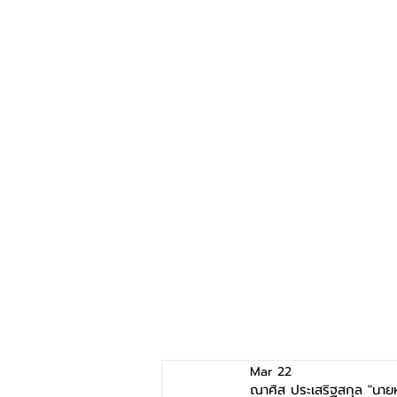
Mar 22
ณาศิส ประเสริฐสกุล "นา