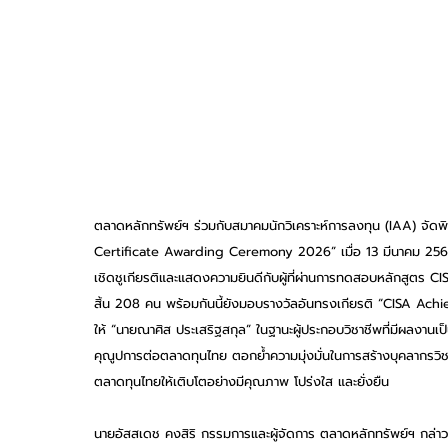
ตลาดหลักทรัพย์ฯ ร่วมกับสมาคมนักวิเคราะห์การลงทุน (IAA) จัดพ
Certificate Awarding Ceremony 2026” เมื่อ 13 มีนาคม 2569 ท
เชิดชูเกียรติและแสดงความยินดีกับผู้ที่ผ่านการทดสอบหลักสูตร CI
สิ้น 208 คน พร้อมกันนี้ยังมอบรางวัลอันทรงเกียรติ “CISA Ac
ให้ “นายณาศิส ประเสริฐสกุล” ในฐานะผู้ประกอบวิชาชีพที่มีผลงานเป็
คุณูปการต่อตลาดทุนไทย ตอกย้ำความมุ่งมั่นในการสร้างบุคลากรวิชา
ตลาดทุนไทยให้เติบโตอย่างมีคุณภาพ โปร่งใส และยั่งยืน
นายอัสสเดช คงสิริ กรรมการและผู้จัดการ ตลาดหลักทรัพย์ฯ กล่าว