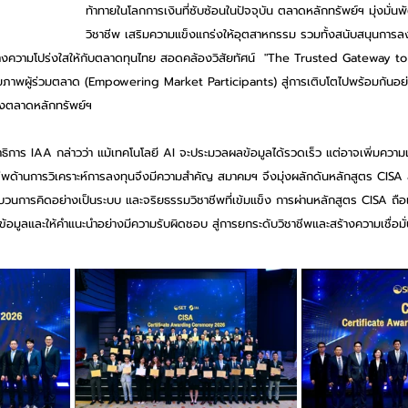
ท้าทายในโลกการเงินที่ซับซ้อนในปัจจุบัน ตลาดหลักทรัพย์ฯ มุ่งมั่
วิชาชีพ เสริมความแข็งแกร่งให้อุตสาหกรรม รวมทั้งสนับสนุนการลง
ร้างความโปร่งใสให้กับตลาดทุนไทย สอดคล้องวิสัยทัศน์  "The Trusted Gateway to
าพผู้ร่วมตลาด (Empowering Market Participants) สู่การเติบโตไปพร้อมกันอย่างยั
องตลาดหลักทรัพย์ฯ
ธิการ IAA กล่าวว่า แม้เทคโนโลยี AI จะประมวลผลข้อมูลได้รวดเร็ว แต่อาจเพิ่มความเสี
าชีพด้านการวิเคราะห์การลงทุนจึงมีความสำคัญ สมาคมฯ จึงมุ่งผลักดันหลักสูตร CISA 
กระบวนการคิดอย่างเป็นระบบ และจริยธรรมวิชาชีพที่เข้มแข็ง การผ่านหลักสูตร CISA ถือเ
์ข้อมูลและให้คำแนะนำอย่างมีความรับผิดชอบ สู่การยกระดับวิชาชีพและสร้างความเชื่อมั