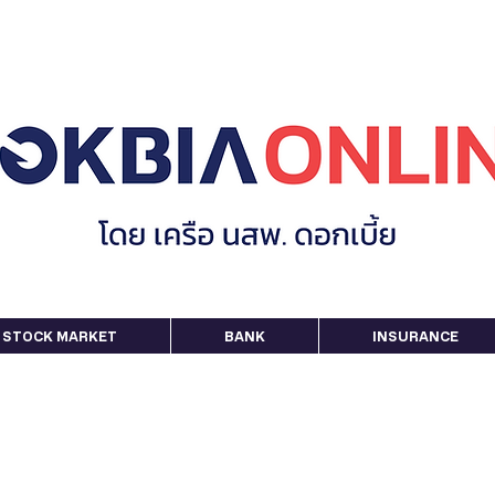
STOCK MARKET
BANK
INSURANCE