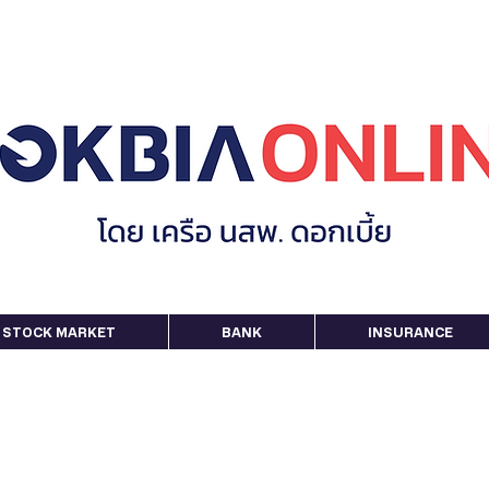
STOCK MARKET
BANK
INSURANCE