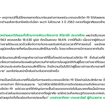
–
 เหตุการณ์ที่ไม่มีใครเคยคาดคิดมาก่อนอย่างการแพร่ระบาดของโควิด-19 ได้ส่งผลกระ
กษาด้านอสังหาริมทรัพย์ระดับโลก พบว่า ในไตรมาส 3 ปี 2563 ตลาดที่อยู่อาศัยของไทยยัง
ัวหน้าแผนกวิจัยและที่ปรึกษาการพัฒนาโครงการ ซีบีอาร์อี ประเทศไทย 
เผยว่าปริมาณคอ
2563 ลดลงเหลือ 18,630 ยูนิต คิดเป็นลดลง 56.6% จากปีที่แล้ว เนื่องจากผู้พัฒนา
รสร้างรายได้แบบรวดเร็วเพื่อจัดการกับกระแสเงินสดในช่วงเวลาที่ท้าทายเช่นนี้   และยั
บยูนิตเหลือขายที่พร้อมโอนกรรมสิทธิ์กันมากขึ้น โดยบางโครงการมีการลดราคากันถ
ดโอนกรรมสิทธิ์จากลูกค้าชาวต่างชาติที่ซื้อตั้งแต่ช่วงก่อนช่วงโควิด-19  ซึ่งในช่วงที
นาโครงการยังคงต้องเผชิญกับความท้าทายในการโอนยูนิตให้กับผู้ซื้อชาวต่างชาติโดยเฉ
ะมีความประสงค์จะโอนกรรมสิทธิ์ก็ตาม จึงมีความเป็นไปได้ว่าผู้ซื้อชาวต่างชาติบางรายท
ขาย" ออกไปก่อนหน้านี้กลับเข้ามาในตลาดอีกครั้ง
ทยเป็นหนึ่งในประเทศที่รับมือกับการแพร่ระบาดของโควิด-19 ได้อย่างมีประสิทธิภาพ จึงม
ครงการต่างๆ ที่มีการเสนอขาย  “แม้ว่าซีบีอาร์อียังได้รับการติดต่อสอบถามถึงโครงการ
องโควิด-19  แต่ช่วงเวลาที่สำคัญต่อการฟื้นตัวของตลาดต่อไปในอนาคตคือเมื่อมีการย
งแต่จะช่วยในแง่ของยอดขายในตลาดที่อยู่อาศัย แต่ยังรวมถึงเศรษฐกิจของประเทศเช่นก
้วยธุรกิจที่เกี่ยวข้องกับการท่องเที่ยว” 
นางสาวอาทิตยา เกษมลาวัลย์ ผู้อำนวยการ แผ