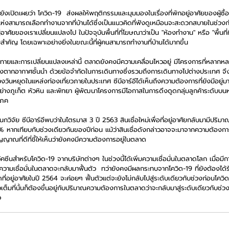
 ยังเปิดเผยว่า โควิด-19  ส่งผลให้พฤติกรรมและมุมมองในเรื่องที่พักอยู่อาศัยของผู้ซื
ห่งสามารถเลือกทำงานจากที่บ้านได้ซึ่งเป็นแนวคิดที่ฟังดูเหมือนจะสะดวกสบายในช่วงก
ู่อาศัยของเราเปลี่ยนแปลงไป ในปัจจุบันพื้นที่ที่โฆษณาว่าเป็น "ห้องทำงาน" หรือ "พื้นที่ท
วามสำคัญ โดยเฉพาะอย่างยิ่งในขณะนี้ที่ผู้คนสามารถทำงานที่บ้านได้มากขึ้น
ทายและการเปลี่ยนแปลงเหล่านี้ ตลาดยังคงมีความเคลื่อนไหวอยู่ มีโครงการที่หลากหลา
งตากอากาศชั้นนำ ด้วยข้อจำกัดในการเดินทางซึ่งรวมถึงการเดินทางไปต่างประเทศ จึงทำ
งวันหยุดในแหล่งท่องเที่ยวภายในประเทศ ซีบีอาร์อีได้เห็นถึงความต้องการที่ยังมีอยู่ม
ย่างภูเก็ต หัวหิน และพัทยา ผู้พัฒนาโครงการมีโอกาสในการดึงดูดกลุ่มลูกค้าระดับบนห
โภค
 แผนกวิจัย ซีบีอาร์อีพบว่าในไตรมาส 3 ปี 2563 สินเชื่อใหม่เพื่อที่อยู่อาศัยกลับมามีปริม
.1% หากเทียบกับช่วงเดียวกันของปีก่อน แม้ว่าสินเชื่อดังกล่าวอาจจะมาจากความต้องก
ญาณที่ดีที่ชี้ให้เห็นว่ายังคงมีความต้องการอยู่ในตลาด
ัคซีนสำหรับโควิด-19 จากบริษัทต่างๆ ในช่วงนี้ได้เพิ่มความเชื่อมั่นในตลาดโลก เมื่อม
ะความเชื่อมั่นในตลาดจะกลับมาฟื้นตัว  ทว่ายังคงมีผลกระทบจากโควิด-19 ที่ยังต้องได
ดที่อยู่อาศัยในปี 2564 จะค่อยๆ ฟื้นตัวแต่จะยังไม่กลับไปสู่ระดับเดียวกับช่วงก่อนโคว
ัวเต็มที่นั้นก็ต้องขึ้นอยู่กับปริมาณความต้องการในตลาดว่าจะกลับมาสู่ระดับเดียวกับช่ว
จ