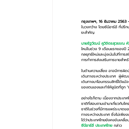
กรุงเทพฯ, 16 ธันวาคม 2563
ในวงกว้าง โดยซีบีอาร์อี ที่ปรึ
ยะสำคัญ
นายรัฐวัฒน์ คูวิจิตรสุวรรณ ห
ใหม่ในช่วง 9 เดือนแรกของปี 
กลยุทธ์ใหม่และมุ่งเน้นไปที่กา
การทำการส่งเสริมการขายสำหรั
ในด้านความเสี่ยง อาจมีการผิดนั
เดินทางระหว่างประเทศ  ผู้พัฒ
เดินทางมาโอนกรรมสิทธิ์ได้แม้จ
ของตนเองและทำให้ยูนิตที่ถูก "
อย่างไรก็ตาม เนื่องจากประเทศไ
ชาติที่สอบถามเข้ามาเกี่ยวกับโ
ชาติในช่วงที่มีการแพร่ระบาดข
ทางระหว่างประเทศ ซึ่งไม่เพีย
ได้ว่าประเทศไทยยังคงขับเคลื่อนด
ซีบีอาร์อี ประเทศไทย 
กล่าว