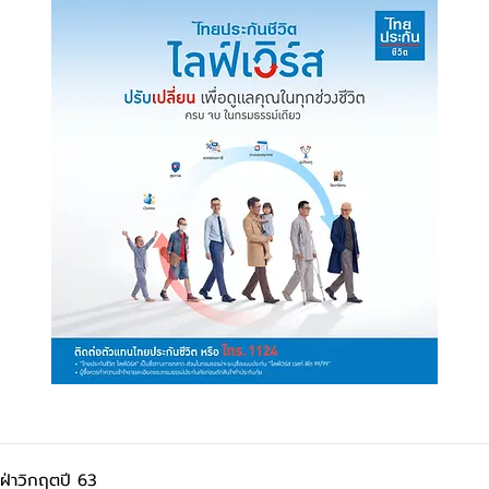
วฝ่าวิกฤตปี 63