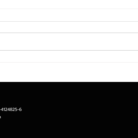
สินเชื่อบ้าน กคช. ทะลุ 2.5 พัน
ซีคอ
ล้านบาท หนุนประชาชนเกือบ
สร้าง
4,000 รายเข้าถึงที่อยู่อาศัย
ต้นท
ดันย
Seri
SEAC
2-4124825-6
m