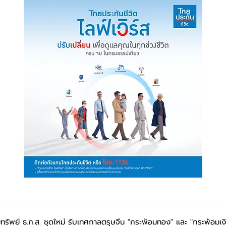
ทรัพย์ ธ.ก.ส. ชุดใหม่ รับเทศกาลตรุษจีน "กระพ้อมทอง" และ "กระพ้อมเงิน