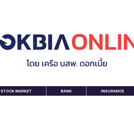
STOCK MARKET
BANK
INSURANCE