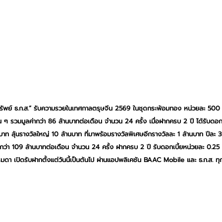
มทรัพย์ ธ.ก.ส.” รับความรวยในเทศกาลตรุษจีน 2569 ในชุดกระพ้อมทอง หน่วยละ 500 บ
น ๆ รวมมูลค่ากว่า 86 ล้านบาทต่อเดือน จำนวน 24 ครั้ง เมื่อฝากครบ 2 ปี ได้รับดอก
าท ลุ้นรางวัลใหญ่ 10 ล้านบาท ที่มาพร้อมรางวัลพิเศษอีกรางวัลละ 1 ล้านบาท ปีละ 3
ากว่า 109 ล้านบาทต่อเดือน จำนวน 24 ครั้ง ฝากครบ 2 ปี รับดอกเบี้ยหน่วยละ 0.25 บ
ดา เปิดรับฝากตั้งแต่วันนี้เป็นต้นไป ผ่านแอปพลิเคชัน BAAC Mobile และ ธ.ก.ส. ทุ