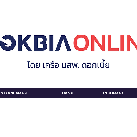
STOCK MARKET
BANK
INSURANCE