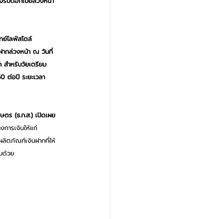
งรับดอกเบี้ยล่วงหน้า
ทย์ไลฟ์สไตล์
ฝากล่วงหน้า ณ วันที่
า สำหรับวัยเตรียม
50 ต่อปี ระยะเวลา
ษตร (ธ.ก.ส.) เปิดเผย
งการเงินให้แก่
ลิตภัณฑ์เงินฝากที่ให้
บด้วย 