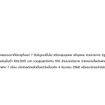
คลธรรมดาที่มีอายุตั้งแต่ 7 ปีบริบูรณ์ขึ้นไป หรือกลุ่มบุคคล นิติบุคคล ส่วนราชการ ร
ากเงินขั้นต่ำ 100,000 บาท รวมสูงสุดไม่เกิน 100 ล้านบาทต่อราย จ่ายดอกเบี้ยเงินฝา
วลาฝาก 7 เดือน เปิดรับฝากแล้วตั้งแต่วันนี้จนถึง 4 ธันวาคม 2568 หรือธนาคารแจ้งปิ