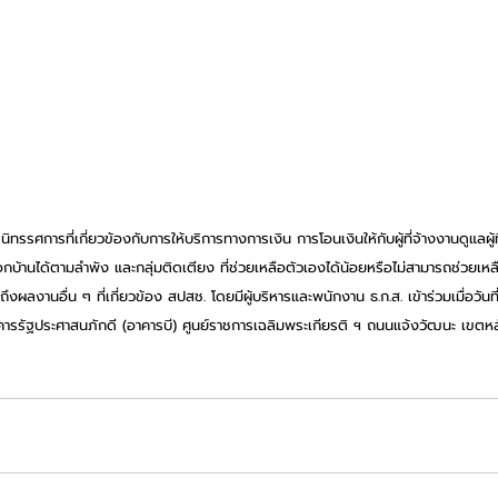
ทรรศการที่เกี่ยวข้องกับการให้บริการทางการเงิน การโอนเงินให้กับผู้ที่จ้างงานดูแลผู้ที
อกบ้านได้ตามลำพัง และกลุ่มติดเตียง ที่ช่วยเหลือตัวเองได้น้อยหรือไม่สามารถช่วยเห
มถึงผลงานอื่น ๆ ที่เกี่ยวข้อง สปสช. โดยมีผู้บริหารและพนักงาน ธ.ก.ส. เข้าร่วมเมื่อวั
ารรัฐประศาสนภักดี (อาคารบี) ศูนย์ราชการเฉลิมพระเกียรติ ฯ ถนนแจ้งวัฒนะ เขตหล