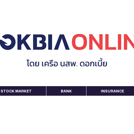
STOCK MARKET
BANK
INSURANCE