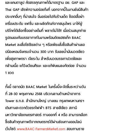
และแคนตาลูป คัดสรรคุณภาพได้มาตรฐาน อย. GAP และ 
Thai GAP เสิรฟ์ความอร่อยถึงที่ นอกจากนี้ในงานยังมีสินค้า
ประเภทอื่นๆ ที่น่าสนใจ อิ่มอร่อยไปกับร้านเด็ด ช็อปเสื้อผ้า 
เครื่องประดับ แฟชั่น และผลิตภัณฑ์จากสมุนไพร มาให้ผู้
บริโภคได้เลือกซื้ออย่างเต็มที่ พลาดไม่ได้!! เมื่อร่วมสนุกถ่าย
รูปตนเองกับบรรยากาศในงานพร้อมติดแฮชแท็ก BAAC 
Market ลงสื่อโซเชียลต่าง ๆ หรือเพียงสั่งซื้อสินค้าผ่านแอ
ปน้องหอมจังครบจำนวน 300 บาท รับเลยน้ำมันนวดเขียว
เพื่อสุขภาพตรา เจียระไน สำหรับนวดบรรเทาปวดข้อและ
กล้ามเนื้อ แก้วิงเวียนศีรษะ และแก้พิษแมลงกัดต่อย จำนวน 
1 ขวด
ทั้งนี้ ตลาดนัด BAAC Market ในครั้งนี้จะจัดขึ้นระหว่างวัน
ที่ 28-30 พฤษภาคม 2568 บริเวณลานด้านหน้าอาคาร 
Tower ธ.ก.ส. สำนักงานใหญ่ บางเขน กรุงเทพมหานครฯ 
เดินทางสะดวกด้วยรถไฟฟ้า BTS สายสีเขียว สถานี
มหาวิทยาลัยเกษตรศาสตร์ ทางออกที่ 4 หรือ สามารถเลือก
ซื้อสินค้าคุณภาพดีจากเกษตรกรได้ผ่านช่องทางออนไลน์
เว็บไซต์ 
www.BAAC-FarmersMarket.com
 สอบถามราย