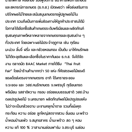
นายไพศาล หงษ์ทอง รองผู้จัดการ ธนาคารเพื่อการเกษตร
และสหกรณ์การเกษตร (ธ.ก.ส.
) เปิดเผยว่า เพื่อส่งเสริมการ
บริโภคผลไม้ไทยและสนับสนุนเกษตรกรผู้ปลูกผลไม้ใน
ประเทศ รวมถึงเป็นการเพิ่มช่องทางให้ลูกค้าประชาชนได้มี
โอกาสได้เลือกซื้อสินค้าเกษตรระดับพรีเมียมและผลิตภัณฑ์
ชุมชนคุณภาพดีหลากหลายจากเกษตรกรและชุมชนต่าง ๆ 
ทั่วประเทศ โดยเฉพาะผลไม้ประจำฤดูกาล เช่น ทุเรียน 
มะม่วง ลิ้นจี่ ฝรั่ง และกล้วยหอมทอง เป็นต้น มาให้คนรักผล
ไม้ได้ตะลุยชิมและเลือกซื้อในราคากันเอง 
ธ.ก.ส.
 จึงได้จัด
งาน 
ตลาดนัด BAAC Market ภายใต้ธีม  “Thai Fruit 
Fair”
 โดยนำร้านค้ามากกว่า 50 แห่ง ที่คัดสรรผลไม้ของดี
ของเด็ดส่งตรงจากเกษตรกร อาทิ 
โต้งทรายระยอง 
จ.ระยอง และ วสช.คนรักเกษตร จ.เพชรบุรี 
ทุเรียนเกรด
พรีเมียม รสชาติหวาน กรอบ อร่อยแบบธรรมชาติ 
วสช.บ้าน
ดงแปรรูปผลไม้ จ.นครนายก
 ผลิตภัณฑ์ผลไม้แปรรูปอบแห้ง 
ไม่ว่าจะเป็นกล้วยฉาบ มะขามคลุกน้ำตาล รวมทั้ง
มังคุด 
กระท้อน หวาน อร่อย ลูกใหญ่สดจากสวน
อิ่มเอม มะพร้าว
น้ำหอมบ้านแพ้ว จ.สมุทรสาคร 
น้ำมะพร้าว สด ๆ หอม
หวาน แท้ 100 % 
วาสานาเมล่อนฟาร์ม จ.สระบุรี 
เมล่อน