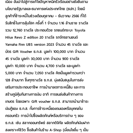
เนื่อง อันนำไปสู่การแก้ไขปัญหาหนี้ครัวเรือนอย่างยั่งยืนตาม
นโยบายรัฐบาลและธนาคารแห่งประเทศไทย (ธปท.) โดยมี
ลูกค้าที่ชำระหนี้ในช่วงเดือนตุลาคม – ธันวาคม 2566 ที่ได้
รับสิทธิ์ในการลุ้นโชค ครั้งที่ 1 จำนวน 1.16 ล้านราย รางวัล
รวม 12,760 รางวัล ประกอบด้วย รถยนต์กระบะ Toyota 
Hilux Revo Z edition 20 รางวัล รถจักรยานยนต์ 
Yamaha Finn UBS version 2023 จำนวน 45 รางวัล และ
บัตร Gift Voucher ธ.ก.ส. มูลค่า 100,000 บาท จำนวน 
45 รางวัล มูลค่า 30,000 บาท จำนวน 900 รางวัล 
มูลค่า 10,000 บาท จำนวน 4,700 รางวัล และมูลค่า 
5,000 บาท จำนวน 7,050 รางวัล คิดเป็นมูลค่ารวมกว่า 
128 ล้านบาท ซึ่งทุกรางวัล ธ.ก.ส. มุ่งสนับสนุนในการส่ง
เสริมการประกอบอาชีพ การนำมาลดภาระหนี้สิน และการ
สร้างภูมิคุ้มกันทางการเงิน อาทิ การขนส่งสินค้าทางการ
เกษตร โดยเฉพาะ Gift voucher ธ.ก.ส. สามารถนำมาชำระ
เงินกู้ของ ธ.ก.ส. ทั้งการชำระหนี้ของตนเองหรือบุคคลใน
ครอบครัว การนำไปซื้อผลิตภัณฑ์หรือบริการต่าง ๆ ของ 
ธ.ก.ส. เช่น สลากออมทรัพย์ สลากดิจิทัล ผลิตภัณฑ์เงินฝาก
สงเคราะห์ชีวิต ซื้อสินค้าในร้าน A-Shop (เงื่อนไขอื่น ๆ เป็น