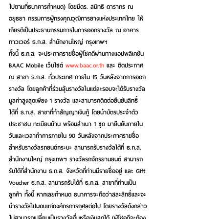
ไปตามที่ธนาคารกำหนด) โดยมีดร. สมิทธิ ดารากร ณ 
อยุธยา กรรมการผู้ทรงคุณวุฒิการยางแห่งประเทศไทย ให้
เกียรติเป็นประธานกรรมการในการออกรางวัล ณ อาคาร
ทาวเวอร์ ธ.ก.ส. สำนักงานใหญ่ กรุงเทพฯ
ทั้งนี้ ธ.ก.ส. จะประกาศรายชื่อผู้โชคดีผ่านทางแอปพลิเคชัน 
BAAC Mobile เว็บไซต์ 
www.baac.or.th
 และ ติดประกาศ 
ณ สาขา ธ.ก.ส. ทั่วประเทศ ภายใน 15 วันหลังจากการออก
รางวัล โดยลูกค้าที่ร่วมลุ้นรางวัลในแต่ละรอบจะได้รับรางวัล
มูลค่าสูงสุดเพียง 1 รางวัล และสามารถติดต่อยืนยันสิทธิ์
ได้ที่ ธ.ก.ส. สาขาที่ทำสัญญาเงินกู้ โดยนำบัตรประจำตัว
ประชาชน ทะเบียนบ้าน พร้อมสำเนา 1 ชุด มายืนยันภายใน
วันและเวลาทำการภายใน 90 วันหลังจากประกาศรายชื่อ 
สำหรับรางวัลรถยนต์กระบะ สามารถรับรางวัลได้ที่ ธ.ก.ส. 
สำนักงานใหญ่ กรุงเทพฯ รางวัลรถจักรยานยนต์ สามารถ
รับได้ที่สำนักงาน ธ.ก.ส. จังหวัดที่ท่านมีรายชื่ออยู่ และ Gift 
Voucher ธ.ก.ส. สามารถรับได้ที่ ธ.ก.ส. สาขาที่ท่านเป็น
ลูกค้า ทั้งนี้ หากเลยกำหนด ธนาคารจะถือว่าสละสิทธิ์และจะ
นำรางวัลไปมอบแก่องค์กรการกุศลต่อไป โดยรางวัลดังกล่าว
ไม่สามารถเปลี่ยนเป็นรางวัลอื่นหรือเงินสดได้ (ผู้โชคดีจะต้อง