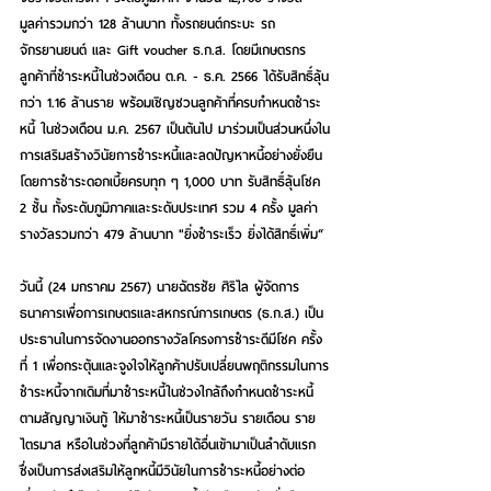
มูลค่ารวมกว่า 128 ล้านบาท ทั้งรถยนต์กระบะ รถ
จักรยานยนต์ และ Gift voucher ธ.ก.ส. โดยมีเกษตรกร
ลูกค้าที่ชำระหนี้ในช่วงเดือน ต.ค. - ธ.ค. 2566 ได้รับสิทธิ์ลุ้น
กว่า 1.16 ล้านราย พร้อมเชิญชวนลูกค้าที่ครบกำหนดชำระ
หนี้ ในช่วงเดือน ม.ค. 2567 เป็นต้นไป มาร่วมเป็นส่วนหนึ่งใน
การเสริมสร้างวินัยการชำระหนี้และลดปัญหาหนี้อย่างยั่งยืน 
โดยการชำระดอกเบี้ยครบทุก ๆ 1,000 บาท รับสิทธิ์ลุ้นโชค 
2 ชั้น ทั้งระดับภูมิภาคและระดับประเทศ 
รวม 4 ครั้ง 
มูลค่า
รางวัลรวมกว่า 479 ล้านบาท "ยิ่งชำระเร็ว ยิ่งได้สิทธิ์เพิ่ม“
วันนี้ (24 มกราคม 2567) นายฉัตรชัย ศิริไล ผู้จัดการ
ธนาคารเพื่อการเกษตรและสหกรณ์การเก
ษตร (ธ.ก.ส.) เป็น
ประธานในการจัดงานออกรางวัลโครงการชำระดีมีโชค
 ครั้ง
ที่ 1 เพื่อกระตุ้นและจูงใจให้ลูกค้าปรับเปลี่ยนพฤติกรรมในการ
ชำระหนี้จากเดิมที่มาชำระหนี้ในช่วงใกล้ถึงกำหนดชำระหนี้
ตามสัญญาเงินกู้ ให้มาชำระหนี้เป็นรายวัน รายเดือน ราย
ไตรมาส หรือในช่วงที่ลูกค้ามีรายได้อื่นเข้ามาเป็นลำดับแรก 
ซึ่งเป็นการส่งเสริมให้ลูกหนี้มีวินัยในการชำระหนี้อย่างต่อ