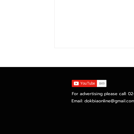
For advertising please call: 0
Email:
dokbiaonline@gmail.co
ไทยยูเนี่ยนปลื้ม GPM ไตรมาส
สองทำนิวไฮทะลุ 21.4% พร้อม
ไฟเขียวจ่ายปันผล 0.40 บาทต่อ
หุ้น เพิ่มขึ้น 14.3%ด้านอัตราส่วน