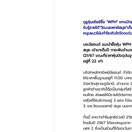
กูรูหุ้นเชียร์ซื้อ "WPH" เคาะเป้
รับรู้รายได้"วัฒนแพทย์สมุย"เต็
หนุนแนวโน้มกำไรเติบโตโดดเด่
บล.บียอนด์ แนะนำซื้อหุ้น WPH 
สมุย เข้ามาเต็มปี การเพิ่มจำน
Q1/67 ขณะที่ราคาหุ้นปัจจุบันจูง
อยู่ที่ 22 เท่า
บริษัทหลักทรัพย์บียอนด์ จําก
ให้ราคาพื้นฐานอยู่ที่ 11.00 บ
จังหวัดสุราษฎร์ธานี, อ่าวนาง จ
ลูกค้าต่างชาตินี้ถือเป็นกลุ่มที
คนไทย ส่งผลให้มีรายได้ต่อการร
เครือที่ให้บริการอยู่ 3 แห่ง
3. รพ.วัฒนะแพทย์ สมุย บนเกา
ทั้งนี้ คาดว่ากำไรสุทธิช่วงป
โดยในปี 2567 ได้แรงหนุนจาก 1
เฟส 2 ซึ่งเป็นส่วนที่ได้ยกเว้