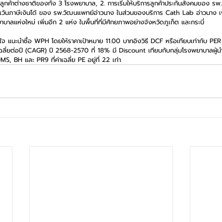
นลูกค้าต่างชาติของทั้ง 3 โรงพยาบาล, 2. การเริ่มให้บริการลูกค้าประกันสังคมของ ร
ยกเว้นภาษีเงินได้ ของ รพ.วัฒนแพทย์อ่าวนาง ในส่วนของบริการ Cath Lab อ่าวนาง เ
าลแห่งใหม่ เพิ่มอีก 2 แห่ง ในพื้นที่ที่มีศักยภาพอย่างจังหวัดภูเก็ต และกระบี่
จ แนะนำซื้อ WPH โดยให้ราคาเป้าหมาย 11.00 บาทอิงวิธี DCF หรือเทียบเท่ากับ PER ป
่ยต่อปี (CAGR) ปี 2568-2570 ที่ 18% มี Discount เทียบกับกลุ่มโรงพยาบาลผู้นำท
MS, BH และ PR9 ที่ค่าเฉลี่ย PE อยู่ที่ 22 เท่า