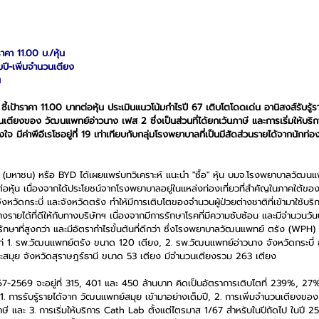
าราคา 11.00 บ./หุ้น
มปี-เพิ่มจำนวนเตียง
น
ชี้เป้าราคา 11.00 บาทต่อหุ้น ประเมินแนวโน้มกำไรปี 67 เติบโตโดดเด่น อานิสงส์รับรู
วนเตียงของ วัฒนแพทย์อ่าวนาง เฟส 2 ซึ่งเป็นส่วนที่ได้ยกเว้นภาษี และการเริ่มให้บริ
ใจ มีค่าพีอีเรโชอยู่ที่ 19 เท่าเทียบกับกลุ่มโรงพยาบาลที่เป็นมีสัดส่วนรายได้จากนักท่องเ
ัด (มหาชน) หรือ BYD ได้เผยแพร่บทวิเคราะห์ แนะนำ "ซื้อ" หุ้น บมจ.โรงพยาบาลวัฒ
าทต่อหุ้น เนื่องจากได้ประโยชน์จากโรงพยาบาลอยู่ในแหล่งท่องเที่ยวที่สำคัญในภาคใต้ขอ
ังหวัดกระบี่ และจังหวัดตรัง ทำให้มีการเติบโตของจำนวนผู้ป่วยต่างชาติที่เข้ามาใช้บริ
่สร้างรายได้ที่ดีให้กับทางบริษัทฯ เนื่องจากมีการรักษาโรคที่มีความซับซ้อน และมีจำนวนวั
ักษาที่สูงกว่า และมีอัตรากำไรขั้นต้นที่ดีกว่า ซึ่งโรงพยาบาลวัฒนแพทย์ ตรัง (WPH)
 ได้แก่ 1. รพ.วัฒนแพทย์ตรัง ขนาด 120 เตียง, 2. รพ.วัฒนแพทย์อ่าวนาง จังหวัดกระบี
ะสมุย จังหวัดสุราษฎร์ธานี ขนาด 53 เตียง มีจำนวนเตียงรวม 263 เตียง
ี 2567-2569 จะอยู่ที่ 315, 401 และ 450 ล้านบาท คิดเป็นอัตราการเติบโตที่ 239%, 
. การรับรู้รายได้จาก วัฒนแพทย์สมุย เข้ามาอย่างเต็มปี, 2. การเพิ่มจำนวนเตียงข
นภาษี และ 3. การเริ่มให้บริการ Cath Lab ตั้งแต่ไตรมาส 1/67 สำหรับในปีถัดไป ในปี 