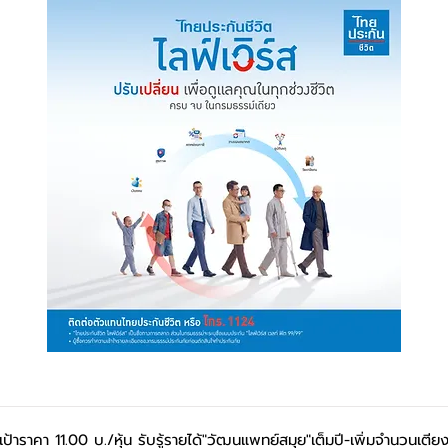
าะเป้าราคา 11.00 บ./หุ้น รับรู้รายได้"วัฒนแพทย์สมุย"เต็มปี-เพิ่มจำนวนเตีย