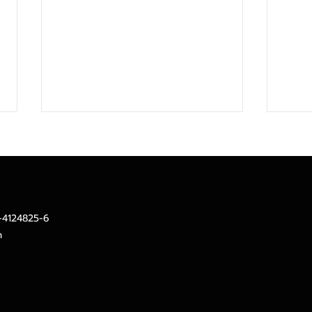
2-4124825-6
m
ตลาดหุ้นไทยเด่น ในภาวะที่โลก
ธอส. 
ผันผวนสั้นๆ
ทะลุ
ไทยมี
ครอบ