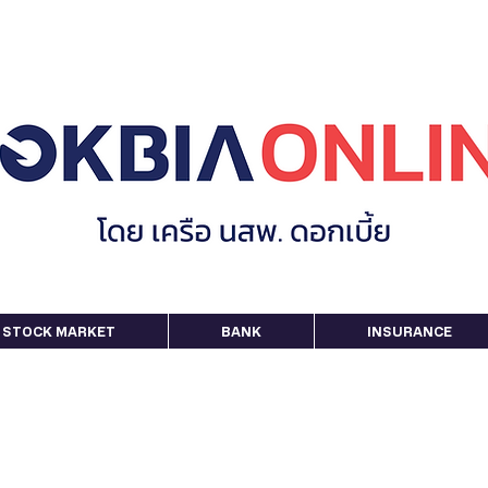
STOCK MARKET
BANK
INSURANCE